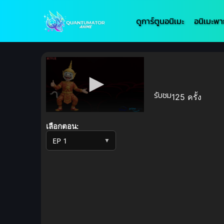
ดูการ์ตูนอนิเมะ
อนิเมะพา
รับชม
125 ครั้ง
Volume
90%
เลือกตอน:
▼