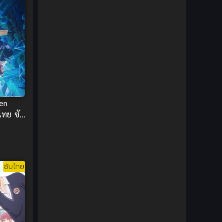
1980
1979
Comic Book การ์ตูน
(1)
1977
1972
Coming of Age ก้าวพ้นวัย
(7)
Coming-of-Age ก้าวผ่านวัย
(6)
Creampie (หลั่งใน)
(19)
Crime
(8)
ren
ไทย ซับ
Crime อาชญากรรม
(10)
Cultivation
(33)
Cyberpunk
(4)
ซับไทย
Dark Fantasy
(25)
Dark Fantasy ดาร์กแฟนตาซี
(1)