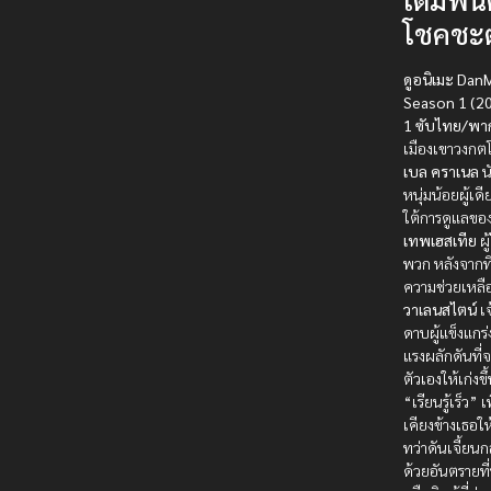
โชคชะ
ดูอนิเมะ
DanM
Season 1
(2
1 ซับไทย/พา
เมืองเขาวงกตโ
เบล คราเนล
น
หนุ่มน้อยผู้เ
ใต้การดูแลขอ
เทพเฮสเทีย
ผู
พวก หลังจากที
ความช่วยเหล
วาเลนสไตน์
เจ
ดาบผู้แข็งแกร่
แรงผลักดันที
ตัวเองให้เก่งข
“เรียนรู้เร็ว” 
เคียงข้างเธอให
ทว่าดันเจี้ยน
ด้วยอันตรายที