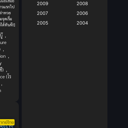
่อนแอเสมอ
2009
2008
้าวแรกไป
Big tits (นมใหญ่)
(19)
ล่าทวย
2007
2006
จุดเริ่ม
2005
2004
ด้ทันที!]
Bitch (ผู้หญิงร่าน)
(1)
2003
2002
ู๊
,
Blackmail (ข่มขู่)
(1)
ure
2001
2000
)
,
Blood
(1)
1999
1998
ion
,
1997
1996
y
Bondage (ทาส)
(1)
ี)
,
1993
1992
e (โร
boys love
(1)
1991
1990
,
n
Censored (เซ็นเซอร์)
1989
(19)
1988
1987
1985
Comedy (ตลก)
(235)
1984
1983
Comedy (ตลก)
(85)
1982
1981
ากย์ไทย