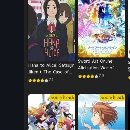
Sword Art Online
Hana to Alice: Satsujin
Alicization War of
S
Jiken ( The Case of
Underworld ภาค 1
7.3
ป
Hana & Alice ) ฮานะ &
7.1
(2019)
อลิซ ปริศนาโรงเรียน
หลอน พากย์ไทย
Soundtrack
Soundtrack