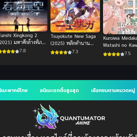
Tunshi Xingkong 2
Tsuyokute New Saga
Kuroiwa Medaka
(2021) มหาศึกล้างพิภพ
(2025) พลิกตำนาน
Watashi no Kaw
ภาค 2
วีรชน นิวซาก้า
7.8
7.3
Tsuujinai คุโรอิ
7.5
กะ ไม่เข้าใจความ
ของฉันเลย
ิเมะพากย์ไทย
อนิเมะเรตติ้งสูงสุด
เลือกชมตามหมวดหมู่