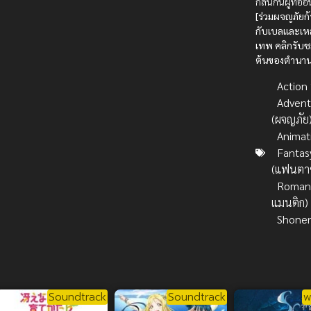
กลืนกินผู้ที่อ
[ร่วมผจญภัยก
กับเบลและเห
เทพ คลิกรับชม
ต้นของตำนานไ
Action บ
Advent
(ผจญภัย
Animat
Fantas
(แฟนตาซ
Romanc
แมนติก)
Shone
Soundtrack
Soundtrack
พ