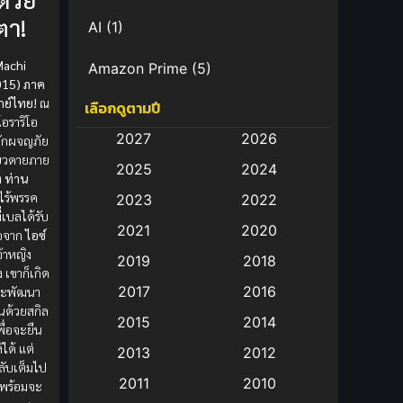
ตา!
AI
(1)
achi
Amazon Prime
(5)
015) ภาค
กย์ไทย!
ณ
เลือกดูตามปี
Anal (ประตูหลัง)
(11)
อราริโอ
2027
2026
ักผจญภัย
Animation
(583)
ดียวดายภาย
2025
2024
ง
ท่าน
Animation การ์ตูน
(88)
้ไร้พรรค
2023
2022
่เบลได้รับ
2021
2020
Animation อนิเมะ
(72)
ือจาก
ไอซ์
้าหญิง
2019
2018
ง เขาก็เกิด
Animation แอนิเมชั่น
(1)
2017
2016
่จะพัฒนา
ึ้นด้วยสกิล
Animation แอนิเมชัน
(19)
2015
2014
เพื่อจะยืน
้ได้ แต่
2013
2012
anime
(9)
กลับเต็มไป
2011
2010
่พร้อมจะ
Anime อนิเมะ
(112)