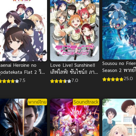
Sousou no Frie
Saenai Heroine no
Love Live! Sunshine!!
Season 2 พากย์
odatekata Flat 2 วิธี
เลิฟไลฟ์! ซันไชน์!! ภาค
ไทย
25.0
ั้นสาวบ้านให้มาเป็น
1
7.5
7.0
นางเอกของผม ภาค 2
พากย์ไทย
Soundtrack