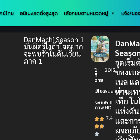
กย์ไทย
อนิเมะเรตติ้งสูงสุด
เลือกชมตามหมวดหมู่
แจ้ง/ขออ
DanMachi Season 1
DanMa
มันผิดรึไงถ้าใจอยาก
Season
จะพบรักในดันเจี้ยน
ภาค 1
จุดเริ่ม
ปี
2015
ของเบล
ที่
ฉาย
เนล แล
ท่านเท
เสียง
Soundtrack
เทีย ใ
ระบบ
Full
ภาพ
HD
แห่งดัน
7.4
และกา
ผจญภัยท
เดิมพัน