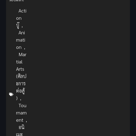
Acti
on
บู๊
,
Ani
mati
on
,
Mar
tial
Arts
(ศิลป
ะการ
ต่อสู้
)
,
Tou
rnam
ent
,
อนิ
เมะ