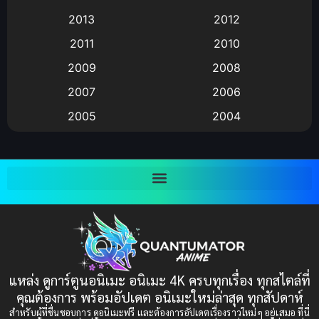
2013
2012
anime
(9)
2011
2010
Anime อนิเมะ
(112)
2009
2008
Big tits (นมใหญ่)
(19)
2007
2006
2005
2004
Bitch (ผู้หญิงร่าน)
(1)
2003
2002
Blackmail (ข่มขู่)
(1)
2001
2000
Blood
(1)
1999
1998
1997
1996
Bondage (ทาส)
(1)
1993
1992
boys love
(1)
1991
1990
แหล่ง ดูการ์ตูนอนิเมะ อนิเมะ 4K ครบทุกเรื่อง ทุกสไตล์ที่
Censored (เซ็นเซอร์)
1989
(19)
1988
คุณต้องการ พร้อมอัปเดต อนิเมะใหม่ล่าสุด ทุกสัปดาห์
1987
1985
สำหรับผู้ที่ชื่นชอบการ ดูอนิเมะฟรี และต้องการอัปเดตเรื่องราวใหม่ๆ อยู่เสมอ ที่นี่
Comedy (ตลก)
(235)