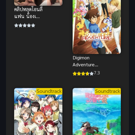
คลิปหลุดโอนลี่
แฟน น้องเนย
สาวแขนลาย
สุดแซ่บ โดน
กระแทกท่า
หมาสุดเสียว
Digimon
Adventure
Last
7.3
Evolution
Kizuna ดิจิ
Soundtrack
Soundtrack
มอน แอดเวน
เจอร์ ลาสต์ อี
โวลูชั่น คิซึนะ
พากย์ไทย