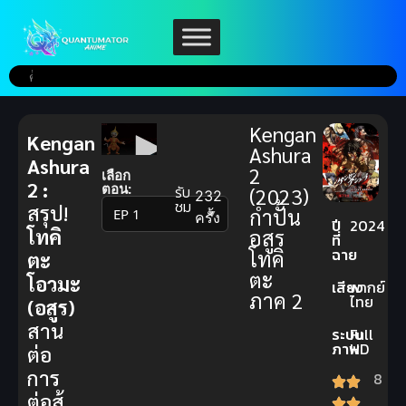
Kengan
Kengan
Ashura
Ashura
2
เลือก
2 :
ตอน:
รับ
(2023)
232
ชม
สรุป!
กำปั้น
▼
ครั้ง
ปี
2024
โทคิ
อสูร
ที่
ฉาย
โทคิ
ตะ
ตะ
โอวมะ
เสียง
พากย์
ภาค 2
ไทย
(อสูร)
สาน
ระบบ
Full
ภาพ
HD
ต่อ
การ
8
ต่อสู้