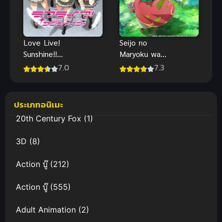
Love Live!
Seijo no
Sunshine!!
Maryoku wa
เลิฟไลฟ์! ซัน
Bannou Desu
7.0
7.3
ไชน์!! ภาค 1
สตรีศักดิ์สิทธิ์
อิทธิฤทธิ์
สารพัดอย่าง
ประเภทอนิเมะ
ภาค 1
20th Century Fox
(1)
3D
(8)
Action บู๊
(212)
Action บู๊
(555)
Adult Animation
(2)