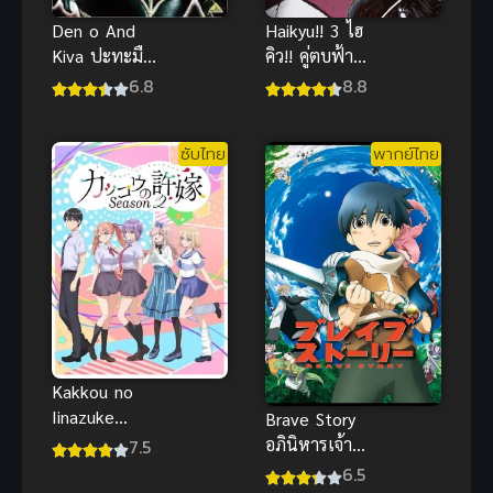
Haikyu!! 3 ไฮ
Den o And
คิว!! คู่ตบฟ้า
Kiva ปะทะมือ
ประทาน ภาค
ปราบวิญญาณ
8.8
6.8
3 (พากย์ไทย)
ซับไทย ภาพ
ชัด เต็มเรื่อง
ซับไทย
พากย์ไทย
สนุกครบรส
Kakkou no
Iinazuke
Brave Story
Season 2 รัก
อภินิหารเจ้า
7.5
อลวนคนสลับ
หนูตะลุยแดน
6.5
บ้าน ภาค 2