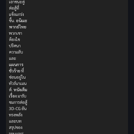
เอาชนะคู่
ต่อสู้ที่
แข็งแกร่ง
ขึ้น.
อนิเมะ
พากย์ไทย
พวกเขา
ต้องไข
ปริศนา
ความลับ
และ
แผนการ
ชั่วร้าย
ที่
ซ่อนอยู่ใน
ทัวร์นาเมน
ต์.
หนังเต็ม
เรื่อง
มารับ
ชมการต่อสู้
3D-CG
อัน
ทรงพลัง
และบท
สรุปของ
รอบแรก!