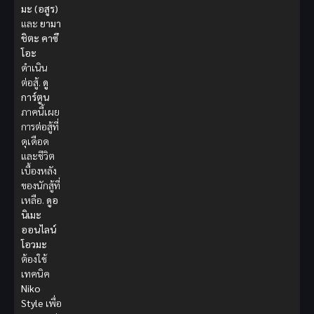
มะ (อสูร)
และ
ยามา
ชิตะ คาซึ
โอะ
ดำเนิน
ต่อสู้.
ดู
การ์ตูน
ภาคนี้เผย
การต่อสู้ที่
ดุเดือด
และชีวิต
เบื้องหลัง
ของนักสู้ที่
เหลือ.
ดูอ
นิเมะ
ออนไลน์
โอวมะ
ต้องใช้
เทคนิค
Niko
Style
เพื่อ