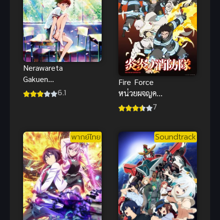
Nerawareta
Gakuen
Fire Force
(Psychic
6.1
หน่วยผจญคน
School Wars)
ไฟลุก ภาค 1
7
คำสัญญา
ความรัก
ปาฏิหาริย์ ซับ
พากย์ไทย
Soundtrack
ไทย