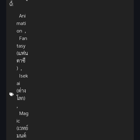
นี้!
Ani
mati
on
,
Fan
tasy
(แฟน
ตาซี
)
,
Isek
ai
(ต่าง
โลก)
,
Mag
ic
(เวทย์
มนต์