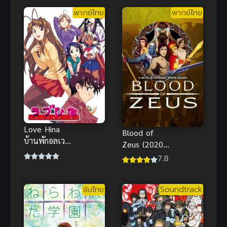
พากย์ไทย
พากย์ไทย
Love Hina
Blood of
บ้านพักอลเวง
Zeus (2020)
Love Hina
มหาศึกโลหิต
7.8
บ้านพักอลเวง
เทพ ภาค 1
ซับไทย
Soundtrack