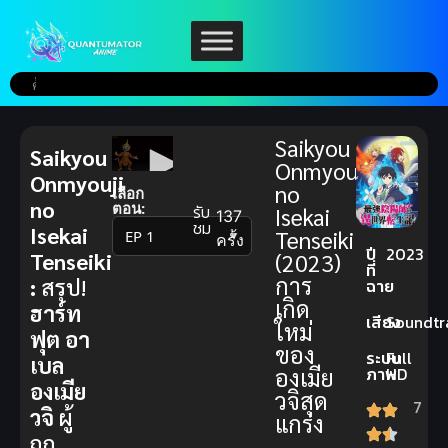
Saikyou
Saikyou
Onmyouji
Onmyouji
no
เลือก
no
ตอน:
รับ
Isekai
137
ชม
Isekai
Tenseiki
▼
ครั้ง
ปี
2023
Tenseiki
(2023)
ที่
การ
:
สรุป!
ฉาย
เกิด
ฮาร์ท
เสียง
Soundtr
ใหม่
ฟุต อา
ของ
ระบบ
Full
เบล
องเมีย
ภาพ
HD
องเมีย
วจิสุด
7
วจิ
ผู้
แกร่ง
ถูก