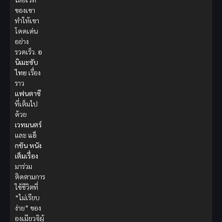
ของเขา
ทำให้เขา
โดดเด่น
อย่าง
รวดเร็ว.
อ
นิเมะซับ
ไทย
เรื่อง
ราว
แฟนตาซี
ที่เต็มไป
ด้วย
เวทมนตร์
และ
แอ็
กชัน
หนัง
เต็มเรื่อง
มาร่วม
ติดตามการ
ใช้ชีวิตที่
“ไม่เรียบ
ง่าย” ของ
องเมียวจิผู้