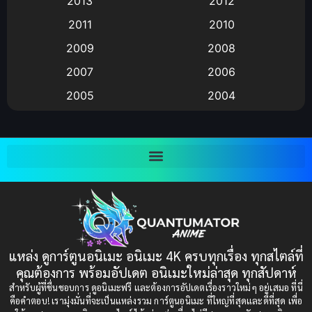
2013
2012
anime
(9)
2011
2010
Anime อนิเมะ
(112)
2009
2008
Big tits (นมใหญ่)
(19)
2007
2006
2005
2004
Bitch (ผู้หญิงร่าน)
(1)
2003
2002
Blackmail (ข่มขู่)
(1)
2001
2000
Blood
(1)
1999
1998
1997
1996
Bondage (ทาส)
(1)
1993
1992
boys love
(1)
1991
1990
แหล่ง ดูการ์ตูนอนิเมะ อนิเมะ 4K ครบทุกเรื่อง ทุกสไตล์ที่
Censored (เซ็นเซอร์)
1989
(19)
1988
คุณต้องการ พร้อมอัปเดต อนิเมะใหม่ล่าสุด ทุกสัปดาห์
1987
1985
สำหรับผู้ที่ชื่นชอบการ ดูอนิเมะฟรี และต้องการอัปเดตเรื่องราวใหม่ๆ อยู่เสมอ ที่นี่
Comedy (ตลก)
(85)
คือคำตอบ! เรามุ่งมั่นที่จะเป็นแหล่งรวม การ์ตูนอนิเมะ ที่ใหญ่ที่สุดและดีที่สุด เพื่อ
1984
1983