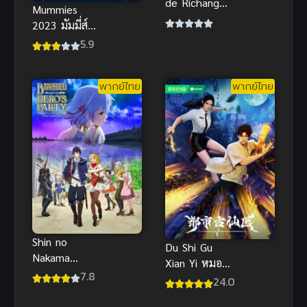
de Richang
Mummies
Shenghuo
2023 มัมมี่ส์
ชีวิตประจำวัน
ซับไทย
5.9
ของราชาแห่ง
แอนิเมชัน
เซียน ภาค 1
ครอบครัวผจญ
Xian Wang
พากย์ไทย
พากย์ไทย
ภัยสุดแสนน่า
de Richang
รัก
Shenghuo
ชีวิตประจำวัน
ของราชาแห่ง
เซียน ภาค 1
Shin no
Du Shi Gu
Nakama
Xian Yi หมอ
(2021) ผม
7.8
อมตะ ซับไทย
24.0
โดนกลุ่มผู้กล้า
ขับไสฯ ภาค 1