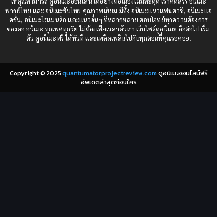
ให้คุณสามารถ ดูอนิเมะออนไลน์ ได้อย่างต่อเนื่องไม่มีสะดุด เราคัดสรร อนิเมะ
Comedy (ตลก)
(235)
พากย์ไทย และ อนิเมะซับไทย คุณภาพเยี่ยม มีทั้ง อนิเมะแนวแฟนตาซี, อนิเมะแอ
1982
1981
คชั่น, อนิเมะโรแมนติก และแนวอื่นๆ ที่หลากหลาย ตอบโจทย์ทุกความต้องการ
ของคอ อนิเมะ ทุกเพศทุกวัย ไม่ต้องเสียเวลาค้นหา เว็บไซต์ดูอนิเมะ อีกต่อไป เริ่ม
1980
1979
Comic Book การ์ตูน
(1)
ต้น ดูอนิเมะฟรี ได้ทันที และเพลิดเพลินไปกับทุกตอนที่คุณรอคอย!
1977
1972
Coming of Age ก้าวพ้นวัย
(7)
Copyright © 2025
quantumatorprojectreview.com
ดูอนิเมะออนไลน์ฟรี
Coming-of-Age ก้าวผ่านวัย
(6)
อัพเดตล่าสุดก่อนใคร
Creampie (หลั่งใน)
(19)
Crime
(8)
Crime อาชญากรรม
(10)
Cultivation
(33)
Cyberpunk
(4)
Dark Fantasy
(25)