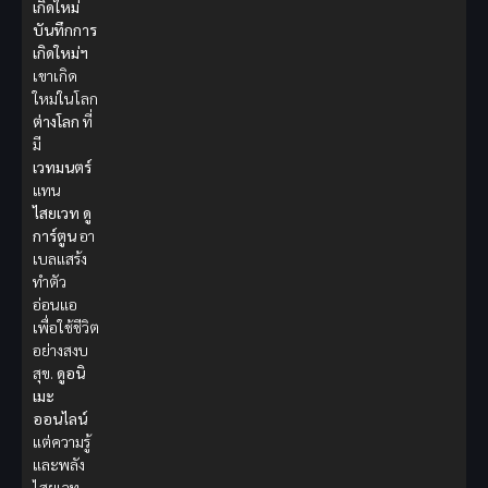
เกิดใหม่
บันทึกการ
เกิดใหม่ฯ
เขาเกิด
ใหม่ในโลก
ต่างโลก
ที่
มี
เวทมนตร์
แทน
ไสยเวท
ดู
การ์ตูน
อา
เบลแสร้ง
ทำตัว
อ่อนแอ
เพื่อใช้ชีวิต
อย่างสงบ
สุข.
ดูอนิ
เมะ
ออนไลน์
แต่ความรู้
และพลัง
ไสยเวท