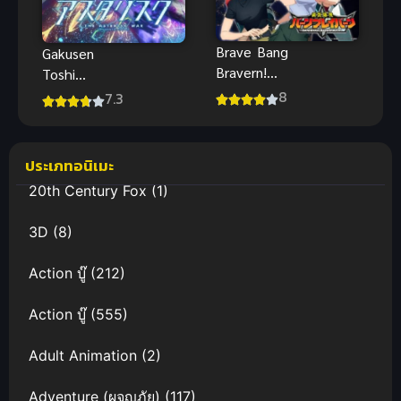
Brave Bang
Gakusen
Bravern!
Toshi
(2024)
Asterisk
8
7.3
เบรฟว แบง
โรงเรียน
เบรเวิร์น
สัประยุทธ์ แอ
สเทอริสก์
ประเภทอนิเมะ
20th Century Fox
(1)
3D
(8)
Action บู๊
(212)
Action บู๊
(555)
Adult Animation
(2)
Adventure (ผจญภัย)
(117)