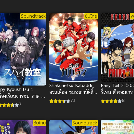
Soundtrack
ซับไทย
พ
Shakunetsu Kabaddi
Fairy Tail 2 (2
Spy Kyoushitsu 1
ดวลเดือด ชมรมกาบัดดี้
รี่เทล ศึกจอมเวท
ห้องเรียนจารชน ภาค 1
(ซับไทย)
อภินิหาร ภาค 2
7.1
8
2023 ซับไทย
7
ซับไทย
Soundtrack