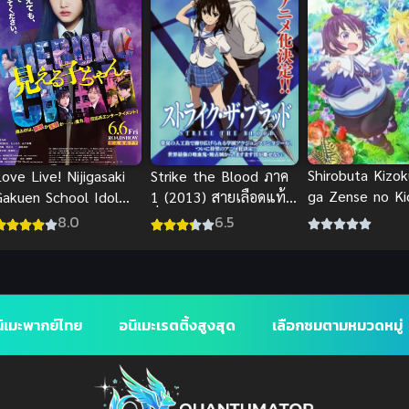
Shirobuta Kizo
ove Live! Nijigasaki
Strike the Blood ภาค
ga Zense no Ki
Gakuen School Idol
1 (2013) สายเลือดแท้ที่
Haeta node Hi
Doukoukai Kanketsu-
สี่
8.0
6.5
Otouto Sodate
hen Part 2 เลิฟไลฟ์
ขุนนางหมูขาวขอ
ชมรมสคูลไอดอลนิจิกะ
ความทรงจำชาติก
ากิ เดอะมูฟวี่ ปัจฉิมบท
เลี้ยงดูน้องชายลูก
พาร์ท 2 ซับไทย
ิเมะพากย์ไทย
อนิเมะเรตติ้งสูงสุด
เลือกชมตามหมวดหมู่