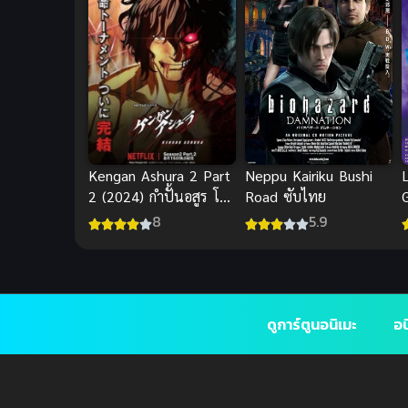
Neppu Kairiku Bushi
Kengan Ashura 2 Part
L
Road ซับไทย
2 (2024) กำปั้นอสูร โท
คิตะ ภาค 2(จบแล้ว)
5.9
8
ซ
ดูการ์ตูนอนิเมะ
อน