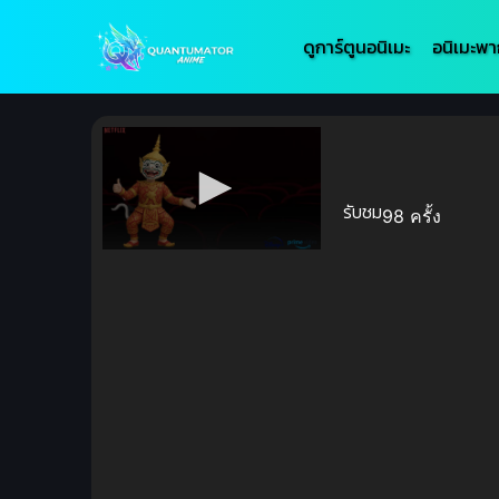
ดูการ์ตูนอนิเมะ
อนิเมะพา
รับชม
98 ครั้ง
Volume
90%