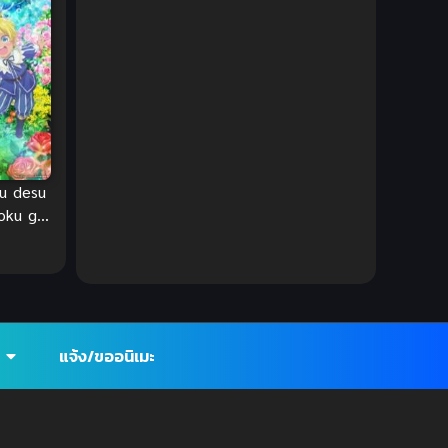
Ecchi (ทะลึ่ง)
(25)
Economy
(1)
Emotional ซึ้งกินใจ
(2)
Family
(13)
ku desu
oku ga
Family ครอบครัว
(37)
yoko na
masu
Fantasy (แฟนตาซี)
(395)
ใช้
่อน
Fantasy (แฟนตาซี)
(109)
เจี๊ยบ
แจ้ง/ขออนิเมะ
Fantasy จินตนาการ
(93)
Feel Good ฟีลกู้ด
(5)
Football
(2)