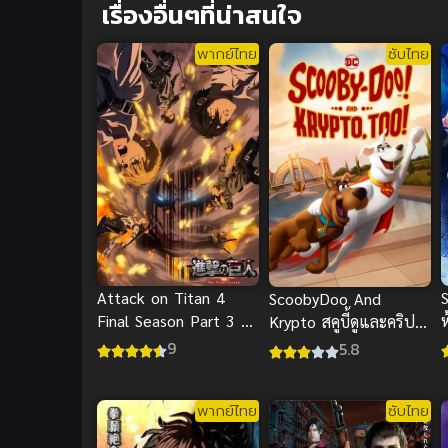
เรื่องอื่นๆที่น่าสนใจ
พากย์ไทย
ซับไทย
Attack on Titan 4
ScoobyDoo And
Final Season Part 3 ผ่า
Krypto สคูบี้ดูและคริป
พิภพไททัน ภาค 4
โต อนิเมะซับไทย ไขคดี
9
5.8
ป่วนสุดฮา
พากย์ไทย
ซับไทย