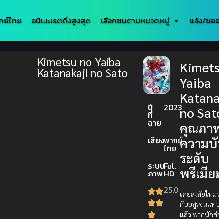
กย์ไทย
อนิเมะเรตติ้งสูงสุด
เลือกชมตามหมวดหมู่
แจ้ง/ขออ
Kimetsu no Yaiba
Kimets
Katanakaji no Sato
Yaiba
Katana
ปี
2023
no Sat
ที่
ฉาย
คุณภา
เสียง
พากย์
ความบั
ไทย
ระดับ
ระบบ
Full
พรีเมีย
ภาพ
HD
25.0
เคยสงสัยไหมว่า
กับอสูรจนแท
แล้ว พวกนักล่