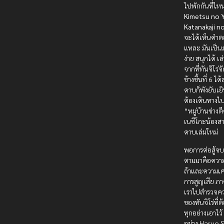
ไปพักกันที่ไห
Kimetsu no Y
Katanakaji n
จะได้เห็นคำตอ
แหละ มันเป็นภ
ง่าย สนุกได้ เล่
จากที่ทันจิโร่
ข้างขึ้นที่ 6 ได
ดาบก็พังยับเย
ต้องเดินทางไปท
“หมู่บ้านช่างต
เนซึโกะน้องสา
ดาบเล่มใหม่
พอการต่อสู้จบลง
ตามมาคือความ
ล้าและความเศ
การสูญเสีย ภา
เราไปสำรวจควา
ของทันจิโร่ที่
ทุกอย่างเอาไว้ ซ
อย่าง Haruo 