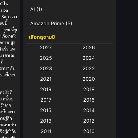
น? ใน
AI
(1)
aiba
o Sato
เรา
บนี้
Amazon Prime
(5)
าคต่อที่ดู
าเรื่องหลัง
เลือกดูตามปี
Anal (ประตูหลัง)
(11)
จัดการอสูร
2027
2026
้สำเร็จ แต่
Animation
(583)
ิน เขาเลย
2025
2024
ี่
Animation การ์ตูน
(88)
ีดาบ” กับ
2023
2022
ว เพื่อหา
2021
2020
Animation อนิเมะ
(72)
2019
2018
 สิ่งที่
Animation แอนิเมชั่น
(1)
เหนื่อย
2017
2016
ร้าจาก
Animation แอนิเมชัน
(19)
2015
2014
คนี้จะพา
มรู้สึก
2013
2012
anime
(9)
ต้องแบกรับ
ึ่งผู้กำกับ
2011
2010
Anime อนิเมะ
(112)
Sotozaki