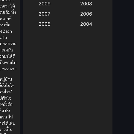
2009
2008
ออกมาได้
นเดิม ทั้ง
Big tits (นมใหญ่)
(19)
2007
2006
ะฉากที่
2005
2004
่วนทีม
Bitch (ผู้หญิงร่าน)
(1)
าง Zach
2003
2002
aila
Blackmail (ข่มขู่)
(1)
ายทอดความ
2001
2000
ะมุ่งมั่น
Blood
(1)
1999
1998
กมาได้ดี
าอินตามไป
1997
1996
Bondage (ทาส)
(1)
ของพวกเขา
1993
1992
มู่บ้าน
boys love
(1)
1991
1990
้มันไม่ใช่
ล่มใหม่
Censored (เซ็นเซอร์)
1989
(19)
1988
ไปพักใจ
กครั้งต่อ
1987
1985
Comedy (ตลก)
(235)
ดิม มัน
1984
1983
งเวลาให้
Comedy (ตลก)
(85)
ละได้เห็น
1982
1981
ราวที่ไม่