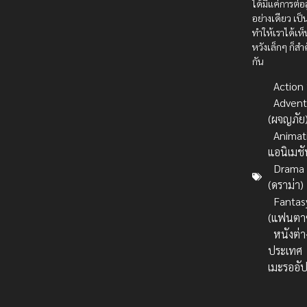
ได้มีแค่การต่อส
อย่างเดียว เป็
ทำให้เราได้เห
หวังเล็กๆ ก็ส
กัน
Action บ
Advent
(ผจญภัย
Animat
แอนิเมชั
Drama
(ดราม่า)
Fantas
(แฟนตาซ
หนังต่า
ประเทศ
เมะรออั