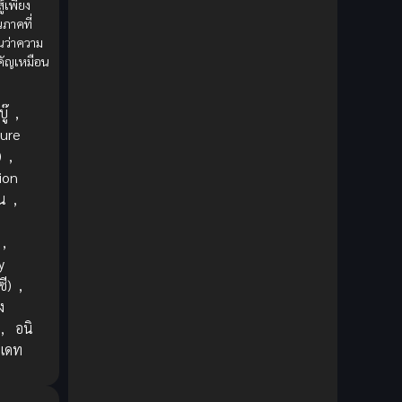
ู้เพียง
1980
1979
Comic Book การ์ตูน
(1)
นภาคที่
1977
1972
็นว่าความ
Coming of Age ก้าวพ้นวัย
(7)
ำคัญเหมือน
Coming-of-Age ก้าวผ่านวัย
(6)
ู๊
,
Creampie (หลั่งใน)
(19)
ure
)
,
Crime
(8)
ion
น
,
Crime อาชญากรรม
(10)
,
Cultivation
(33)
y
ี)
,
Cyberpunk
(4)
ง
,
อนิ
Dark Fantasy
(25)
ปเดท
Dark Fantasy ดาร์กแฟนตาซี
(1)