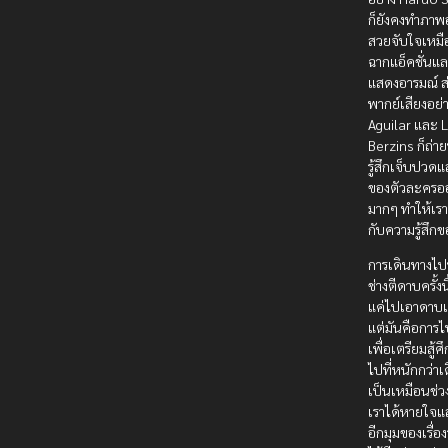
ก็ยังคงทำภาพ
สวยจับใจเหมือ
ฉากแอ็คชั่นแล
แสดงอารมณ์ ส
พากย์เสียงอย่
Aguilar และ L
Berzins ก็ถ่
รู้สึกเจ็บปวดแล
ของตัวละครออ
มากๆ ทำให้เร
กับความรู้สึก
การเดินทางไปห
ช่างตีดาบครั้งนี
แค่ไปเอาดาบเ
แต่มันคือการ
เพื่อเตรียมสู้ศึ
ไปที่หนักกว่าเ
เป็นเหมือนช่ว
เราได้หายใจแ
อีกมุมของเรื่อง