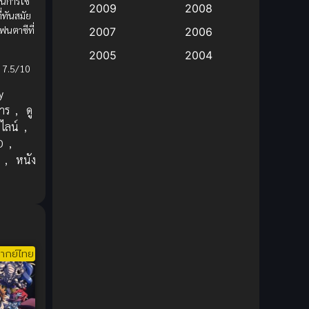
้นการใช้
2009
2008
่ทันสมัย
Big tits (นมใหญ่)
(19)
ฟนตาซีที่
2007
2006
จ
2005
2004
Bitch (ผู้หญิงร่าน)
(1)
 7.5/10
2003
2002
Blackmail (ข่มขู่)
(1)
y
2001
2000
าร
,
ดู
Blood
(1)
1999
1998
ไลน์
,
D
,
1997
1996
Bondage (ทาส)
(1)
,
หนัง
1993
1992
boys love
(1)
1991
1990
Censored (เซ็นเซอร์)
1989
(19)
1988
1987
1985
Comedy (ตลก)
(235)
ากย์ไทย
1984
1983
Comedy (ตลก)
(85)
1982
1981