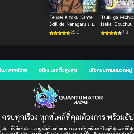
Tensei Kizoku Kantei
Tsuki ga Michib
Skill de Nariagaru ภาค
Isekai Douchuu
2 ซับไทย
(2021) จันทรานำ
25.0
7.8
ต่างโลก
ิเมะพากย์ไทย
อนิเมะเรตติ้งสูงสุด
เลือกชมตามหมวดหมู่
 ครบทุกเรื่อง ทุกสไตล์ที่คุณต้องการ พร้อมอั
เสมอ ที่นี่คือคำตอบ! เรามุ่งมั่นที่จะเป็นแหล่งรวม การ์ตูนอนิเมะ ที่ใหญ่ที่สุดและดีที่ส