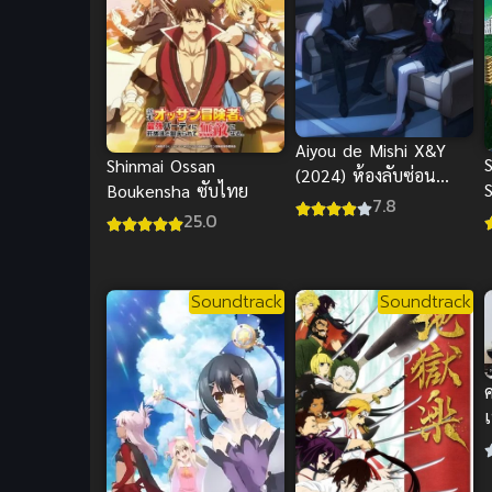
Aiyou de Mishi X&Y
Shinmai Ossan
(2024) ห้องลับซ่อน
Boukensha ซับไทย
ปริศนา
7.8
t
25.0
Soundtrack
Soundtrack
ค
ก