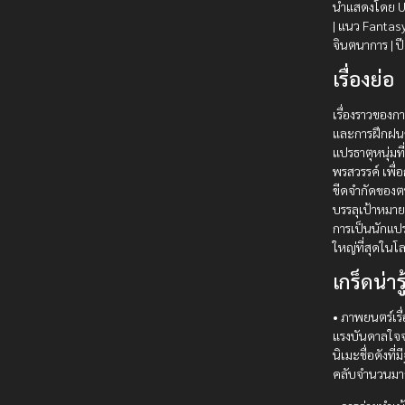
นำแสดงโดย 
| แนว Fantas
จินตนาการ | ป
เรื่องย่อ
เรื่องราวของ
และการฝึกฝน
แปรธาตุหนุ่มที่
พรสวรรค์ เพื่อ
ขีดจำกัดของ
บรรลุเป้าหมาย
การเป็นนักแปรธ
ใหญ่ที่สุดในโ
เกร็ดน่ารู
• ภาพยนตร์เรื่อ
แรงบันดาลใจจา
นิเมะชื่อดังที
คลับจำนวนมา