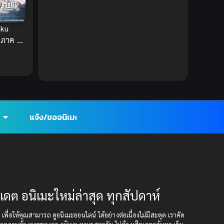
DC Comics
(2)
iku
Demon (ปีศาจ)
(2)
 ภาค 1
พาสู่
Demons (ปีศาจ)
(6)
Detective (นักสืบ)
(1)
Detective สืบสวน
(6)
แจ้ง/ขออนิเมะ
Donghua
(89)
Double penetration (สองรู)
(2)
Drama (ดราม่า)
(112)
ปเดต อนิเมะใหม่ล่าสุด ทุกสัปดาห์
Drama (ดราม่า)
(147)
ุด เพื่อให้คุณสามารถ ดูอนิเมะออนไลน์ ได้อย่างต่อเนื่องไม่มีสะดุด เราคัด
DreamWorks
(4)