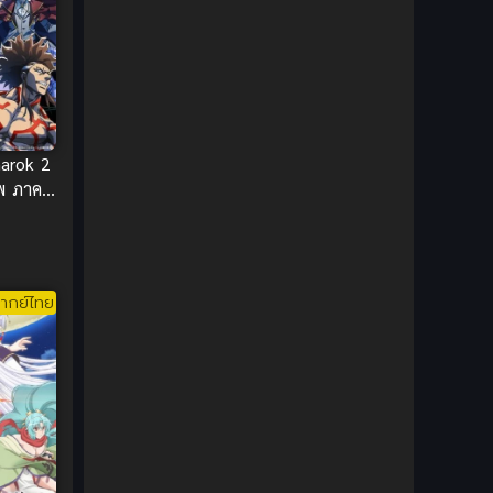
1980
1979
Comic Book การ์ตูน
(1)
1977
1972
Coming of Age ก้าวพ้นวัย
(7)
Coming-of-Age ก้าวผ่านวัย
(6)
Creampie (หลั่งใน)
(19)
arok 2
พ ภาค
Crime
(8)
Crime อาชญากรรม
(10)
ากย์ไทย
Cultivation
(33)
Cyberpunk
(4)
Dark Fantasy
(25)
Dark Fantasy ดาร์กแฟนตาซี
(1)