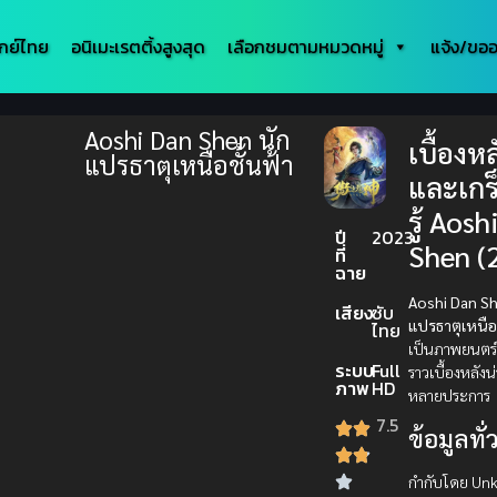
กย์ไทย
อนิเมะเรตติ้งสูงสุด
เลือกชมตามหมวดหมู่
แจ้ง/ขออ
Aoshi Dan Shen นัก
เบื้องหล
แปรธาตุเหนือชั้นฟ้า
และเกร
รู้ Aos
ปี
2023
Shen (
ที่
ฉาย
Aoshi Dan Sh
เสียง
ซับ
แปรธาตุเหนือช
ไทย
เป็นภาพยนตร์ที่
ระบบ
Full
ราวเบื้องหลัง
ภาพ
HD
หลายประการ
7.5
ข้อมูลทั่
กำกับโดย Un