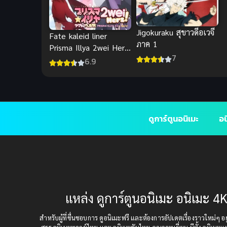
Jigokuraku สุขาวดีอเวจี
Fate kaleid liner
ภาค 1
Prisma Illya 2wei Herz
7
3 สาวน้อยเวทมนตร์อิลิ
6.9
ยา
ดูการ์ตูนอนิเมะ
อน
แหล่ง ดูการ์ตูนอนิเมะ อนิเมะ 4K
สำหรับผู้ที่ชื่นชอบการ ดูอนิเมะฟรี และต้องการอัปเดตเรื่องราวใหม่ๆ อยู่