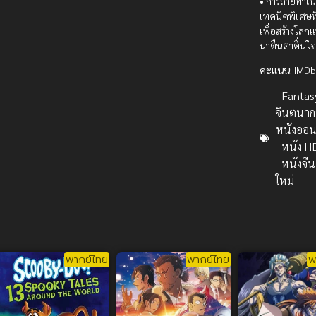
• การถ่ายทำเน
เทคนิคพิเศษที
เพื่อสร้างโลกแ
น่าตื่นตาตื่นใ
คะแนน:
IMDb
Fantas
จินตนาก
หนังออน
หนัง H
หนังจีน
ใหม่
พากย์ไทย
พากย์ไทย
พ