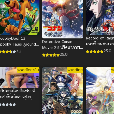
Record of Ragn
ScoobyDoo! 13
Detective Conan
มหาศึกคนชนเท
Spooky Tales Around
Movie 28 ปริศนาภาพ
2
he World สคูบี้ดู ไข
25.0
7.2
ติดตามรณะ พากย์ไทย
25.0
ปริศนาพากย์ไทย
พากย์ไทย/ซับ
พากย์ไทย
พ
ลิปหลุดโอนลี่แฟน พี่
เบส จัดหนักสาวสวย
ระแทกเน้นๆ น้ำเยิ้มสุด
ฟิน