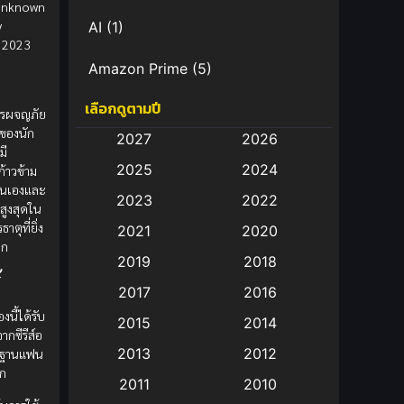
Unknown
y
AI
(1)
ี 2023
Amazon Prime
(5)
เลือกดูตามปี
Anal (ประตูหลัง)
(11)
การผจญภัย
ของนัก
2027
2026
Animation
(583)
มี
2025
2024
ก้าวข้าม
ตนเองและ
Animation การ์ตูน
(88)
2023
2022
สูงสุดใน
าตุที่ยิ่ง
2021
2020
Animation อนิเมะ
(72)
ลก
2019
2018
Animation แอนิเมชั่น
(1)
้
2017
2016
งนี้ได้รับ
Animation แอนิเมชัน
(19)
2015
2014
กซีรีส์อ
2013
2012
่มีฐานแฟน
anime
(9)
ก
2011
2010
Anime อนิเมะ
(112)