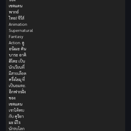
เขตแดน
พากย์
ไทย!
ซีรีส์
Animation
Supernatural
Fantasy
Action.
ดู
อนิเมะ
คัน
บาระ อาคิ
ฮิโตะ
เป็น
นักเรียนที่
มีสายเลือด
ครึ่งโยมุ
ที่
เป็นอมตะ.
อีกฟากฝั่ง
ของ
เขตแดน
เขาได้พบ
กับ
คุริยา
มะ มิไร
นักรบโลก