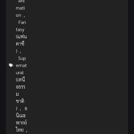
Ani
mati
on
,
Fan
tasy
(แฟน
ตาซี
)
,
Sup
ernat
ural
(เหนื
อธรร
ม
ชาติ
)
,
อ
นิเมะ
พากย์
ไทย
,