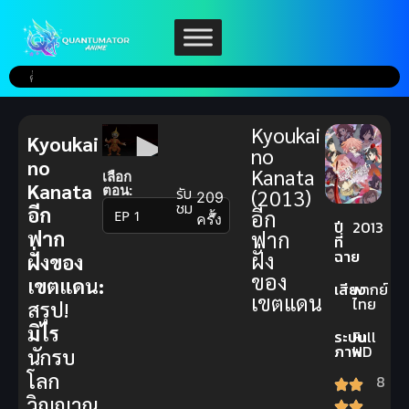
Kyoukai
Kyoukai
no
no
Kanata
เลือก
Kanata
ตอน:
รับ
(2013)
209
ชม
อีก
อีก
▼
ครั้ง
ปี
2013
ฟาก
ฟาก
ที่
ฉาย
ฝั่ง
ฝั่งของ
ของ
เขตแดน:
เสียง
พากย์
เขตแดน
ไทย
สรุป!
มิไร
ระบบ
Full
ภาพ
HD
นักรบ
โลก
8
วิญญาณ