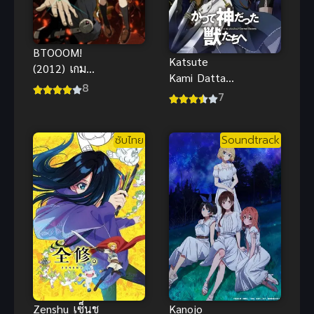
BTOOOM!
Katsute
(2012) เกม
Kami Datta
ระเบิดฝ่าวิกฤต
8
Kemono
7
มหาประลัย
tachi e ล้าง
บางสัตว์อสูร
ซับไทย
Soundtrack
ภาค 1
Zenshu เซ็นชู
Kanojo