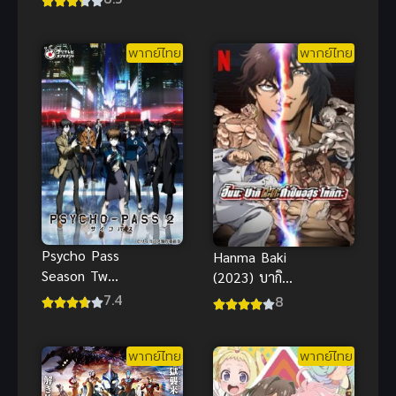
for 3000
Generation
Years) ข้าก็แค่
Climax พากย์
กลั่นลมปราณ
พากย์ไทย
พากย์ไทย
ไทย
3,000 ปี
Psycho Pass
Hanma Baki
Season Two
(2023) บากิ
ไซโค พาส
ภาค 4
7.4
8
ภาค 2 พากย์
ไทย
พากย์ไทย
พากย์ไทย