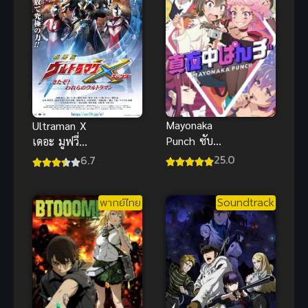
Mayonaka
Ultraman X
Punch ซับ
เดอะ มูฟวี่
ไทย
อุลตร้าแมน
25.0
6.7
เอ็กซ์ พากย์
ไทย ศึกรวม
พากย์ไทย
Soundtrack
พลังฮีโร่สุด