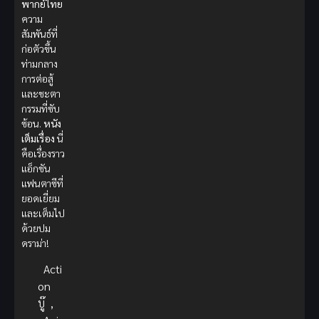
พากย์ไทย
ความ
สัมพันธ์ที่
ก่อตัวขึ้น
ท่ามกลาง
การต่อสู้
และชะตา
กรรมที่ซับ
ซ้อน.
หนัง
เต็มเรื่อง
นี่
คือเรื่องราว
แอ็กชัน
แฟนตาซีที่
ยอดเยี่ยม
และเต็มไป
ด้วยปม
ดราม่า!
Acti
on
บู๊
,