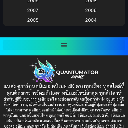
2009
2008
Big tits (นมใหญ่)
(19)
2007
2006
2005
2004
Bitch (ผู้หญิงร่าน)
(1)
2003
2002
Blackmail (ข่มขู่)
(1)
2001
2000
Blood
(1)
1999
1998
1997
1996
Bondage (ทาส)
(1)
1993
1992
boys love
(1)
1991
1990
แหล่ง ดูการ์ตูนอนิเมะ อนิเมะ 4K ครบทุกเรื่อง ทุกสไตล์ที่
Censored (เซ็นเซอร์)
1989
(19)
1988
คุณต้องการ พร้อมอัปเดต อนิเมะใหม่ล่าสุด ทุกสัปดาห์
1987
1985
สำหรับผู้ที่ชื่นชอบการ ดูอนิเมะฟรี และต้องการอัปเดตเรื่องราวใหม่ๆ อยู่เสมอ ที่นี่
Comedy (ตลก)
(235)
คือคำตอบ! เรามุ่งมั่นที่จะเป็นแหล่งรวม การ์ตูนอนิเมะ ที่ใหญ่ที่สุดและดีที่สุด เพื่อ
1984
1983
ให้คุณสามารถ ดูอนิเมะออนไลน์ ได้อย่างต่อเนื่องไม่มีสะดุด เราคัดสรร อนิเมะ
Comedy (ตลก)
(85)
พากย์ไทย และ อนิเมะซับไทย คุณภาพเยี่ยม มีทั้ง อนิเมะแนวแฟนตาซี, อนิเมะแอ
1982
1981
คชั่น, อนิเมะโรแมนติก และแนวอื่นๆ ที่หลากหลาย ตอบโจทย์ทุกความต้องการ
ของคอ อนิเมะ ทุกเพศทุกวัย ไม่ต้องเสียเวลาค้นหา เว็บไซต์ดูอนิเมะ อีกต่อไป เริ่ม
1980
1979
Comic Book การ์ตูน
(1)