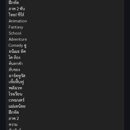
ฝึกหัด
ภาค 2 ซับ
ไทย!
ซีรีส์
Animation
Fantasy
School
Adventure
Comedy.
ดู
อนิเมะ
อัค
โค
ต้อง
ค้นหาคำ
ลับของ
อาร์คทูรัส
เพื่อฟื้นฟู
พลังเวท
โรงเรียน
เวทมนตร์
แม่มดน้อย
ฝึกหัด
ภาค 2
ความ