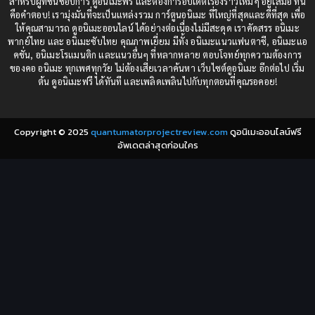
สำหรับผู้ที่ชื่นชอบการ ดูอนิเมะฟรี และต้องการอัปเดตเรื่องราวใหม่ๆ อยู่เสมอ ที่นี่
Comedy (ตลก)
(235)
คือคำตอบ! เรามุ่งมั่นที่จะเป็นแหล่งรวม การ์ตูนอนิเมะ ที่ใหญ่ที่สุดและดีที่สุด เพื่อ
1984
1983
ให้คุณสามารถ ดูอนิเมะออนไลน์ ได้อย่างต่อเนื่องไม่มีสะดุด เราคัดสรร อนิเมะ
Comedy (ตลก)
(85)
พากย์ไทย และ อนิเมะซับไทย คุณภาพเยี่ยม มีทั้ง อนิเมะแนวแฟนตาซี, อนิเมะแอ
1982
1981
คชั่น, อนิเมะโรแมนติก และแนวอื่นๆ ที่หลากหลาย ตอบโจทย์ทุกความต้องการ
ของคอ อนิเมะ ทุกเพศทุกวัย ไม่ต้องเสียเวลาค้นหา เว็บไซต์ดูอนิเมะ อีกต่อไป เริ่ม
1980
1979
Comic Book การ์ตูน
(1)
ต้น ดูอนิเมะฟรี ได้ทันที และเพลิดเพลินไปกับทุกตอนที่คุณรอคอย!
1977
1972
Coming of Age ก้าวพ้นวัย
(7)
Copyright © 2025
quantumatorprojectreview.com
ดูอนิเมะออนไลน์ฟรี
Coming-of-Age ก้าวผ่านวัย
(6)
อัพเดตล่าสุดก่อนใคร
Creampie (หลั่งใน)
(19)
Crime
(8)
Crime อาชญากรรม
(10)
Cultivation
(33)
Cyberpunk
(4)