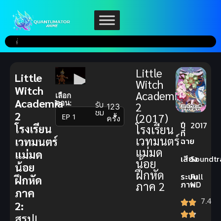
Little
Little
Witch
Witch
Academia
เลือก
Academia
ตอน:
รับ
2
123
ชม
2
(2017)
▼
ครั้ง
ปี
2017
โรงเรียน
โรงเรียน
ที่
เวทมนตร์
เวทมนตร์
ฉาย
แม่มด
แม่มด
เสียง
Soundtr
น้อย
น้อย
ฝึกหัด
ระบบ
Full
ฝึกหัด
ภาค 2
ภาพ
HD
ภาค
7.4
2:
สรุป!