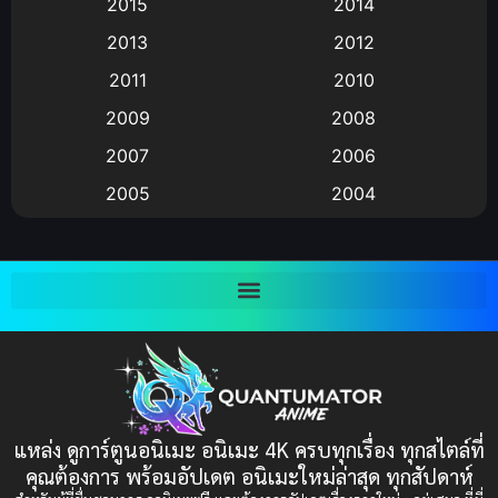
2015
2014
2013
2012
anime
(9)
2011
2010
Anime อนิเมะ
(112)
2009
2008
Big tits (นมใหญ่)
(19)
2007
2006
2005
2004
Bitch (ผู้หญิงร่าน)
(1)
2003
2002
Blackmail (ข่มขู่)
(1)
2001
2000
Blood
(1)
1999
1998
1997
1996
Bondage (ทาส)
(1)
1993
1992
boys love
(1)
1991
1990
แหล่ง ดูการ์ตูนอนิเมะ อนิเมะ 4K ครบทุกเรื่อง ทุกสไตล์ที่
Censored (เซ็นเซอร์)
1989
(19)
1988
คุณต้องการ พร้อมอัปเดต อนิเมะใหม่ล่าสุด ทุกสัปดาห์
1987
1985