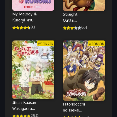
My Melody &
Straight
Kuromi มาย
Outta
เมโลดี้ & คุโร
Nowhere
9.1
6.4
มิ My Melody
ScoobyDoo
& Kuromi
Meets
พากย์ไทย
พากย์ไทย
มายเมโลดี้ &
Courage ซับ
คุโรมิ
ไทยฟรี
Jiisan Baasan
Hitoribocchi
Wakagaeru
no Isekai
ซับไทย
25.0
Kouryaku ซับ