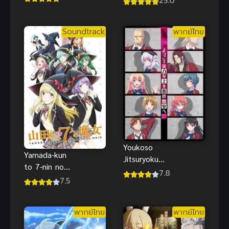
25.0
ไทย
Soundtrack
พากย์ไทย
Youkoso
Yamada-kun
Jitsuryoku
to 7-nin no
(2017)
7.8
Majo (2015)
7.5
ห้องเรียนนิยม
ยามาดะคุงกับ
(เฉพาะ) ยอด
แม่มดทั้ง 7
คน ภาค 1
พากย์ไทย
พากย์ไทย