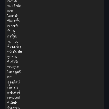
สัมพันธ์
ของ
อัคโค
และ
ไดอาน่า
พัฒนาขึ้น
อย่างเข้ม
ข้น.
ดู
การ์ตูน
พวกเธอ
ต้องเผชิญ
หน้ากับ
ภัย
คุกคาม
ที่แท้จริง
ของ
ลูน่า
โนวา
ดูอนิ
เมะ
ออนไลน์
เรื่องราว
แฟนตาซี
เวทมนตร์
ที่เต็มไป
ด้วยความ