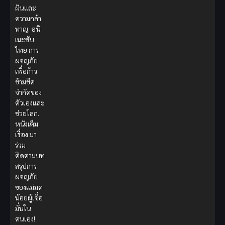
ฝันและ
ความกล้า
หาญ.
อนิ
เมะซับ
ไทย
การ
ผจญภัย
เพื่อก้าว
ข้ามขีด
จำกัดของ
ตัวเองและ
ช่วยโลก.
หนังเต็ม
เรื่อง
มา
ร่วม
ติดตามบท
สรุปการ
ผจญภัย
ของแม่มด
น้อยผู้เชื่อ
มั่นใน
ตนเอง!