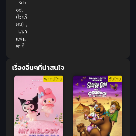
Sch
ool
(โรงเรี
ยน)
,
แนว
แฟน
ตาซี
เรื่องอื่นๆที่น่าสนใจ
พากย์ไทย
ซับไทย