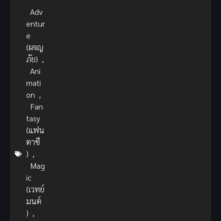
Adv
entur
e
(ผจญ
ภัย)
,
Ani
mati
on
,
Fan
tasy
(แฟน
ตาซี
)
,
Mag
ic
(เวทย์
มนต์
)
,