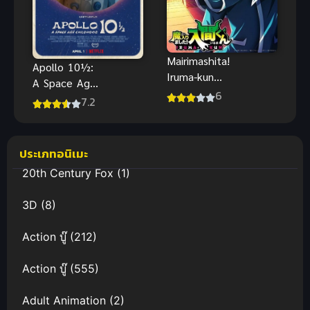
Mairimashita!
Apollo 10½:
Iruma-kun
A Space Age
4th อิรุมะคุง
6
Childhood วัย
7.2
ผจญในแดน
เด็กยุคอวกาศ
ปีศาจ ภาค 4
พากย์ไทย
(ซับไทย)
ประเภทอนิเมะ
20th Century Fox
(1)
3D
(8)
Action บู๊
(212)
Action บู๊
(555)
Adult Animation
(2)