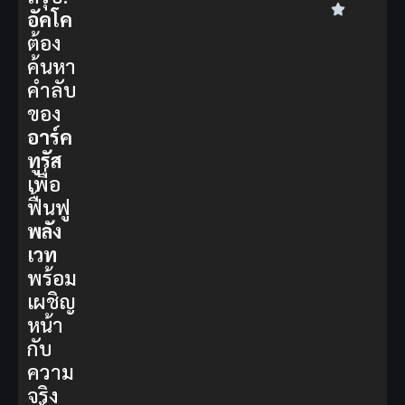
อัคโค
ต้อง
ค้นหา
คำลับ
ของ
อาร์ค
ทูรัส
เพื่อ
ฟื้นฟู
พลัง
เวท
พร้อม
เผชิญ
หน้า
กับ
ความ
จริง