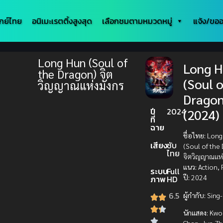
กย์ไทย
อนิเมะเรตติ้งสูงสุด
เลือกชมตามหมวดหมู่
แจ้ง/ขออ
Long Hun (Soul of
Long 
the Dragon) จิต
(Soul o
วิญญาณแห่งมังกร
Dragon
ปี
2024
(2024)
ที่
ฉาย
ชื่อไทย:
Long
เสียง
ซับ
(Soul of the
ไทย
จิตวิญญาณแห่ง
แนว:
Action, 
ระบบ
Full
ปี:
2024
ภาพ
HD
6.5
ผู้กำกับ:
Sing-
นักแสดง:
Kwo
Chan, Jun Zh