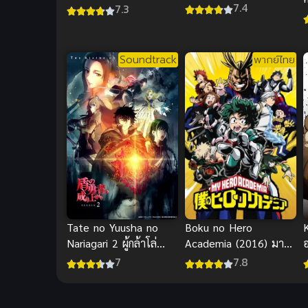
ศึกผ่าโลกันตร์ พากย์ไทย
ซับไทย ภาพชัด เต็ม
7.4
7.3
เรื่องHD
Soundtrack
พากย์ไทย
Boku no Hero
Tate no Yuusha no
Academia (2016) มาย
Nariagari 2 ผู้กล้าโล่
ฮีโร่ อคาเดเมีย ภาค 1
ผงาด ภาค 2
7.8
7