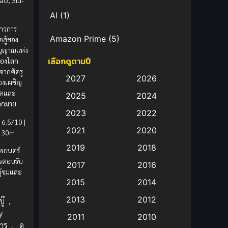
AI
(1)
ราวการ
Amazon Prime
(5)
สู้ของ
วิญญาณแห่ง
เลือกดูตามปี
ป้องโลก
Anal (ประตูหลัง)
(11)
จากศัตรู
2027
2026
้องเผชิญ
Animation
(583)
รคและ
2025
2024
ากมาย
Animation การ์ตูน
(88)
2023
2022
6.5/10 |
2021
2020
Animation อนิเมะ
(72)
 30m
2019
2018
พยนตร์
Animation แอนิเมชั่น
(1)
การตอบรับ
2017
2016
ู้ชมและ
Animation แอนิเมชัน
(19)
2015
2014
2013
2012
ู๊
,
anime
(9)
y
2011
2010
าร
,
ดู
Anime อนิเมะ
(112)