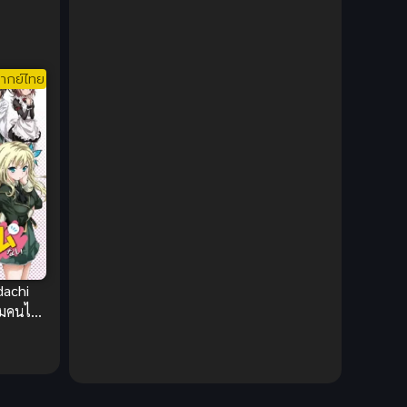
1980
1979
Comic Book การ์ตูน
(1)
1977
1972
Coming of Age ก้าวพ้นวัย
(7)
ากย์ไทย
Coming-of-Age ก้าวผ่านวัย
(6)
Creampie (หลั่งใน)
(19)
Crime
(8)
Crime อาชญากรรม
(10)
Cultivation
(33)
achi
Cyberpunk
(4)
มคนไร้
ากย์
Dark Fantasy
(25)
Dark Fantasy ดาร์กแฟนตาซี
(1)