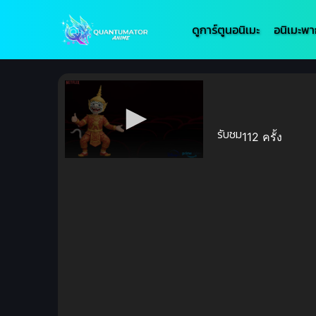
ดูการ์ตูนอนิเมะ
อนิเมะพา
รับชม
112 ครั้ง
Volume
90%