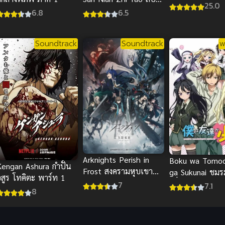
ซับไทย
25.0
ประยุทธ์ทะลุฟ้า ภาค
6.8
6.5
พิเศษ 2021
Soundtrack
Soundtrack
พ
Arknights Perish in
Boku wa Tomod
Kengan Ashura กำปั้น
Frost สงครามหุบเขาน้ำ
ga Sukunai ชมร
อสูร โทคิตะ พาร์ท 1
แข็ง ภาค 2
เพื่อน ภาค 1 (พ
7
7.1
8
ไทย)