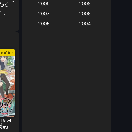
2009
2008
ไลน์
,
Big tits (นมใหญ่)
(19)
D
,
2007
2006
2005
2004
Bitch (ผู้หญิงร่าน)
(1)
2003
2002
Blackmail (ข่มขู่)
(1)
2001
2000
ากย์ไทย
Blood
(1)
1999
1998
1997
1996
Bondage (ทาส)
(1)
1993
1992
boys love
(1)
1991
1990
Censored (เซ็นเซอร์)
1989
(19)
1988
1987
1985
Comedy (ตลก)
(235)
1984
1983
d Bowl
Comedy (ตลก)
(85)
1982
1981
ี้ยน