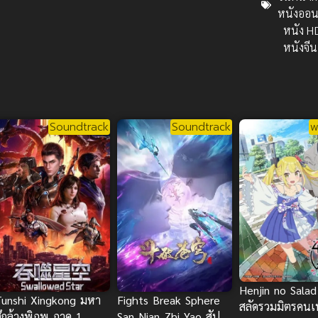
หนังออน
หนัง H
หนังจีน
Soundtrack
Soundtrack
พ
Henjin no Sala
Tunshi Xingkong มหา
Fights Break Sphere
สลัดรวมมิตรคนเพ
ศึกล้างพิภพ ภาค 1
San Nian Zhi Yao สัป