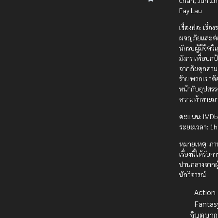
Fay Lau
เรื่องย่อ:
เรื่อง
ผจญภัยและต่อ
นักรบผู้มีจิต
มังกร เพื่อปก
จากภัยคุกคาม
ร้าย พวกเขาต
หน้ากับอุปสร
ความท้าทายม
คะแนน:
IMDb 
ระยะเวลา:
1h
หมายเหตุ:
ภา
เรื่องนี้ได้รับ
ปานกลางจากผ
นักวิจารณ์
Action บ
Fantas
จินตนาก