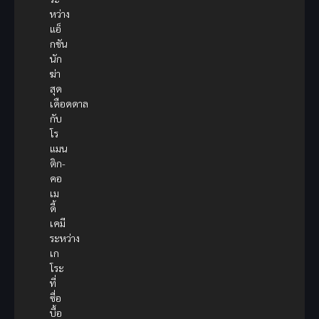
หว่าง
แอ็
กชัน
นัก
ฆ่า
สุด
เดือดดาล
กับ
โร
แมน
ติก-
คอ
เม
ดี้
เคมี
ระหว่าง
เก
โระ
ที่
ซื่อ
บื้อ