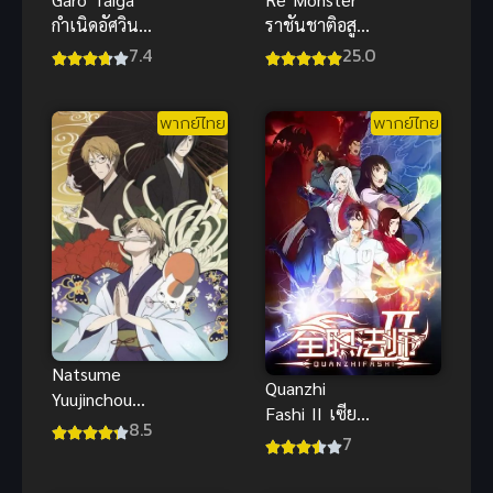
กำเนิดอัศวิน
ราชันชาติอสูร
หมาป่าทองคำ
พากย์ไทย ซับ
7.4
25.0
พากย์ไทย
ไทย
พากย์ไทย
พากย์ไทย
Natsume
Quanzhi
Yuujinchou
Fashi II เซียน
นัตสึเมะกับ
8.5
จอมเวทย์เต็ม
7
บันทึกพิศวง
พิกัด ภาค 2
ภาค 3