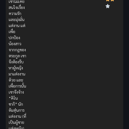
เขาไม่เคย
สนใจเรื่อง
ความรัก
และมุ่งมั่น
แต่งาน แต่
เพื่อ
ปกป้อง
น้องสาว
จากกฎของ
ตระกูล เขา
จึงต้องรีบ
หาผู้หญิง
มาแต่งงาน
ด้วย และ
เพื่อการนั้น
เขาจึงจ้าง
“คิโน
ซากิ” นัก
ต้มตุ๋นการ
แต่งงาน (ที่
เป็นผู้ชาย
แต่งหญิง)