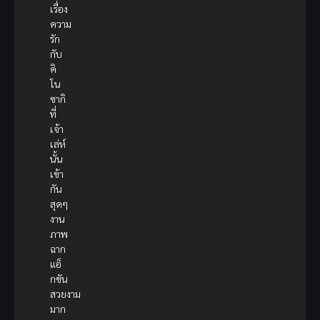
เรื่อง
ความ
รัก
กับ
คิ
โน
ซากิ
ที่
เจ้า
เล่ห์
นั้น
เข้า
กัน
สุดๆ
งาน
ภาพ
ฉาก
แอ็
กชัน
สวยงาม
มาก