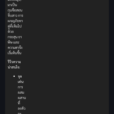
มาเป็น
กุนซือสอน
จีบสาว การ
ผจญภัยหา
คู่ที่เต็มไป
ด้วย
กระสุน ยา
พิษ และ
ความฮาจึง
เริ่มต้นขึ้น
รีวิวความ
น่าสนใจ:
จุด
เด่น:
การ
ผสม
ผสาน
ที่
ลงตัว
ระ