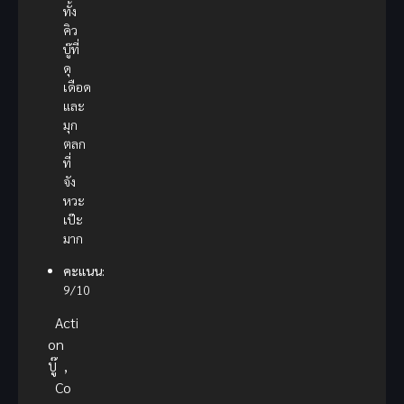
ทั้ง
คิว
บู๊ที่
ดุ
เดือด
และ
มุก
ตลก
ที่
จัง
หวะ
เป๊ะ
มาก
คะแนน:
9/10
Acti
on
บู๊
,
Co