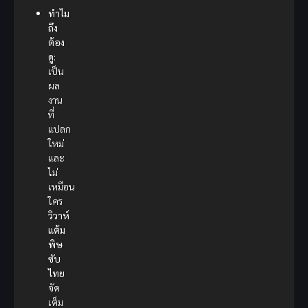
ทำไม
ถึง
ต้อง
ดู:
เป็น
ผล
งาน
ที่
แปลก
ใหม่
และ
ไม่
เหมือน
ใคร
วิวาห์
แต้ม
พิษ
ซับ
ไทย
จัด
เต็ม