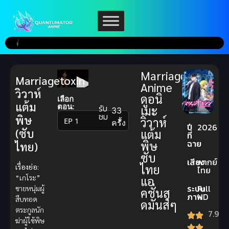
Marriagetoxin
Marriagetoxin
Anime
วิวาห์
ดูอนิ
เลือก
แต้ม
ตอน:
รับ
เมะ
33
ชม
พิษ
วิวาห์
▼
ครั้ง
ปี
2026
(ซับ
แต้ม
ที่
ฉาย
พิษ
ไทย)
ซับ
เสียง
พากย์
ไทย
เรื่องย่อ:
ไทย
“เกโระ”
แอ
ระบบ
Full
ชายหนุ่มผู้
คชั่นสุ
ภาพ
HD
สืบทอด
ดมันส์ๆ
ตระกูลนัก
7.9
ฆ่าผู้ใช้พิษ