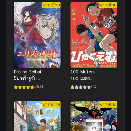
พากย์ไทย
พากย์ไทย
Eris no Seihai
100 Meters
ผีนางร้ายจับคู่
100 เมตร
สาวซื่อ รื้อคดี
พากย์ไทย ซับ
25.0
1.0
ใหญ่ ซับไทย
ไทย
พากย์ไทย
พากย์ไทย