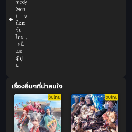
medy
(ตลก
)
,
อ
นิเมะ
ซับ
ไทย
,
อนิ
เมะ
ญี่ปุ่
น
เรื่องอื่นๆที่น่าสนใจ
ซับไทย
ซับไทย