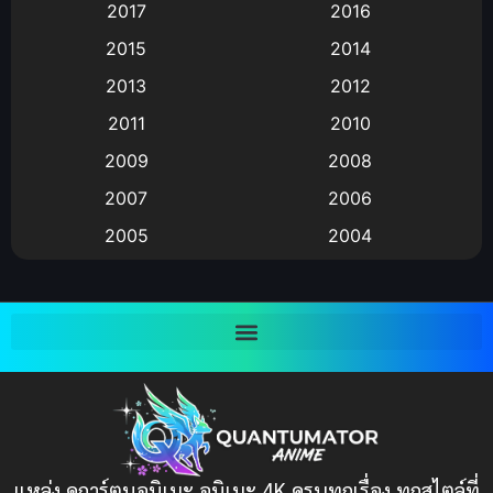
2017
2016
Animation แอนิเมชั่น
(1)
2015
2014
2013
2012
anime
(9)
2011
2010
Anime อนิเมะ
(112)
2009
2008
Big tits (นมใหญ่)
(19)
2007
2006
2005
2004
Bitch (ผู้หญิงร่าน)
(1)
2003
2002
Blackmail (ข่มขู่)
(1)
2001
2000
Blood
(1)
1999
1998
1997
1996
Bondage (ทาส)
(1)
1993
1992
boys love
(1)
1991
1990
แหล่ง ดูการ์ตูนอนิเมะ อนิเมะ 4K ครบทุกเรื่อง ทุกสไตล์ที่