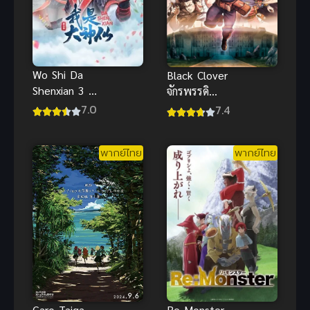
Wo Shi Da
Black Clover
Shenxian 3 (I
จักรพรรดิ
Am A Great
เวทมนตร์ ซับ
7.0
7.4
God 3) ข้าคือ
ไทย ดาบแห่ง
เทพเจ้าผู้ยิ่ง
จักรพรรดิ อนิ
พากย์ไทย
พากย์ไทย
ใหญ่ ภาค 3
เมะสุดมัน
Garo Taiga
Re Monster