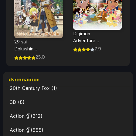
Digimon
Adventure
29-sai
Our วอร์เกมส์
7.9
Dokushin
ของพวกเรา
Chuuken
25.0
พากย์ไทย
Boukensha
สนุกทะลุมิติดี
no Nichijou
ประเภทอนิเมะ
20th Century Fox
(1)
3D
(8)
Action บู๊
(212)
Action บู๊
(555)