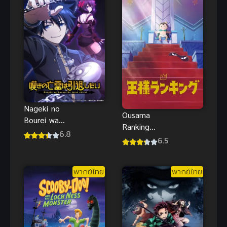
ชายหาดน่าดู
Nageki no
Ousama
Bourei wa
Ranking
Intai shitai
6.8
อันดับพระ
6.5
วิญญาณ
ราชา ภาค 1
คร่ำครวญ
อยากวางมือ
พากย์ไทย
พากย์ไทย
แล้ว