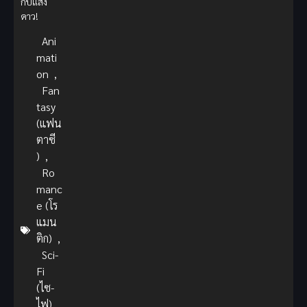
กับแสง
ดาว!
Ani
mati
on
,
Fan
tasy
(แฟน
ตาซี
)
,
Ro
manc
e (โร
แมน
ติก)
,
Sci-
Fi
(ไซ-
ไฟ)
,