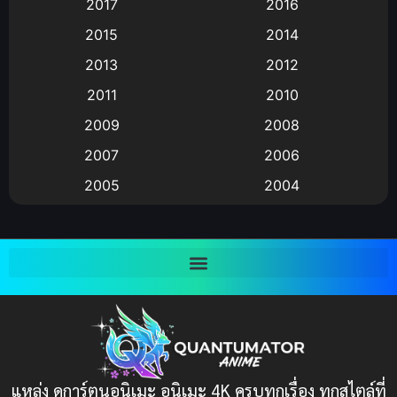
2017
2016
Animation แอนิเมชั่น
(1)
2015
2014
2013
2012
anime
(9)
2011
2010
Anime อนิเมะ
(112)
2009
2008
Big tits (นมใหญ่)
(19)
2007
2006
2005
2004
Bitch (ผู้หญิงร่าน)
(1)
2003
2002
Blackmail (ข่มขู่)
(1)
2001
2000
Blood
(1)
1999
1998
1997
1996
Bondage (ทาส)
(1)
1993
1992
boys love
(1)
1991
1990
แหล่ง ดูการ์ตูนอนิเมะ อนิเมะ 4K ครบทุกเรื่อง ทุกสไตล์ที่
Censored (เซ็นเซอร์)
1989
(19)
1988