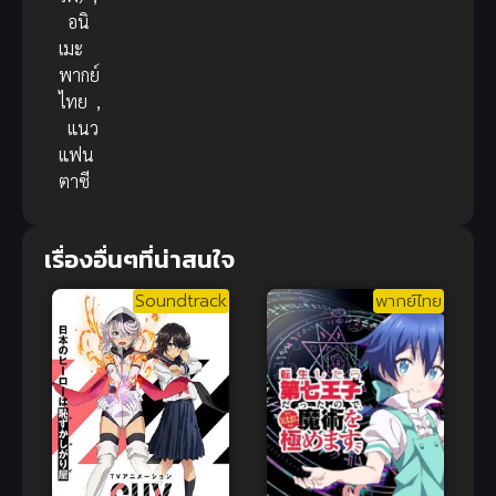
อนิ
เมะ
พากย์
ไทย
,
แนว
แฟน
ตาซี
เรื่องอื่นๆที่น่าสนใจ
Soundtrack
พากย์ไทย