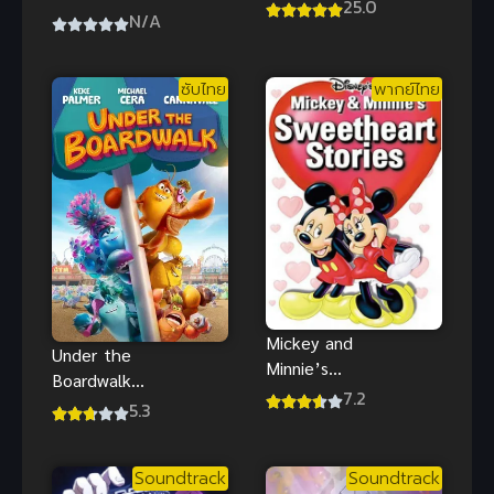
Kantei Skill
25.0
Kowareta
N/A
de Nariagaru
Sekai to
ภาค 2 ซับไทย
Utaenai Miku
ซับไทย
พากย์ไทย
Mickey and
Under the
Minnie’s
Boardwalk
Sweetheart
7.2
ซับไทย อนิ
5.3
Stories ดิสนีย์
เมะผจญภัย
ใครๆก็มีความ
ของปูเสฉวน
รัก พากย์ไทย
Soundtrack
Soundtrack
น้อยริม