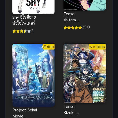
Tensei
Shy ฮีโร่ขี้อาย
shitara
หัวใจไฟเตอร์
Dainana Ouji
25.0
7
Datta node
ซับไทย
ซับไทย
พากย์ไทย
Tensei
Project Sekai
Kizoku
Movie