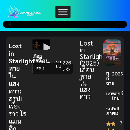
Lost
Lost
in
in
Starlight
เลือก
Starlight เลือน
ตอน:
รับ
(2025)
226
ชม
หาย
เลือน
▼
ครั้ง
ปี
2025
ใน
หาย
ที่
ใน
แสง
ฉาย
แสง
ดาว:
เสียง
พากย์
ดาว
สรุป!
ไทย
เรื่อง
ระบบ
Full
ราว
โร
ภาพ
HD
แมน
7
ติก