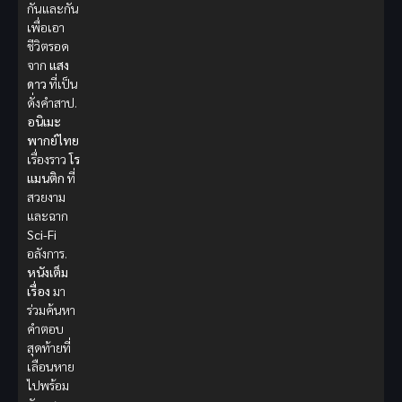
กันและกัน
เพื่อเอา
ชีวิตรอด
จาก
แสง
ดาว
ที่เป็น
ดั่งคำสาป.
อนิเมะ
พากย์ไทย
เรื่องราว
โร
แมนติก
ที่
สวยงาม
และฉาก
Sci-Fi
อลังการ.
หนังเต็ม
เรื่อง
มา
ร่วมค้นหา
คำตอบ
สุดท้ายที่
เลือนหาย
ไปพร้อม