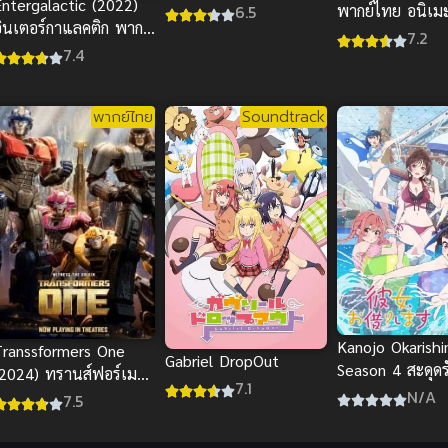
Entergalactic (2022)
ภาพคมชัดHD สุดมันส์
พากย์ไทย อนิเมะ
6.5
อินเตอร์กาแลคติก พากย์
เต็มเรื่อง
ยนต์ต่อสู้สุดมันส์ท
7.2
ไทยดูฟรีออนไลน์
7.4
พากย์ไทย
Soundtrack
Kanojo Okarish
Transsformers One
Gabriel DropOut
Season 4 สะดุดร
(2024) ทรานส์ฟอร์เม
7.1
แฟนเช่า ภาค 4
N/A
ร์ส 1 จุดกำเนิดออพติ
7.5
ัส ไพรม์