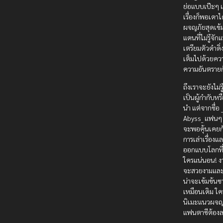
ย่อแบบเป๊ะๆ แ
เรื่องก็พอเดาไ
ผจญภัยสุดเข้
แดนที่ไม่รู้จั
เตรียมตัวดำดิ่ง
เต็มไปด้วยคว
ความอันตรายก
ถึงเราจะยังไม่ร
เป็นผู้กำกับห
นำ แต่จากชื่อ
Abyss_ แฟนๆ 
จะพอคุ้นเคยก
การเล่าเรื่องแ
ออกแบบโลกที่
ใครแน่นอน! ง
จะสวยงามและเน
น่าจะเข้มข้น
เหมือนเดิม ใค
นิเมะแนวผจญ
แฟนตาซีต้องล