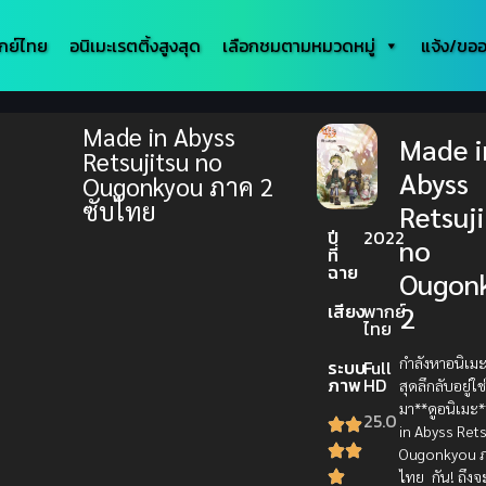
กย์ไทย
อนิเมะเรตติ้งสูงสุด
เลือกชมตามหมวดหมู่
แจ้ง/ขออ
Made in Abyss
Made i
Retsujitsu no
Abyss
Ougonkyou ภาค 2
ซับไทย
Retsuj
ปี
2022
no
ที่
ฉาย
Ougon
เสียง
พากย์
2
ไทย
กำลังหาอนิเม
ระบบ
Full
ภาพ
HD
สุดลึกลับอยู่ใ
มา**ดูอนิเมะ
25.0
in Abyss Rets
Ougonkyou ภ
ไทย_ กัน! ถึงจะไ