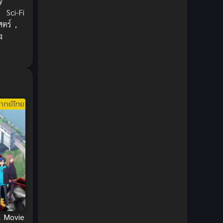
y
1980
1979
Comic Book การ์ตูน
(1)
,
Sci-Fi
1977
1972
สตร์
,
Coming of Age ก้าวพ้นวัย
(7)
ง
Coming-of-Age ก้าวผ่านวัย
(6)
Creampie (หลั่งใน)
(19)
Crime
(8)
ากย์ไทย
Crime อาชญากรรม
(10)
Cultivation
(33)
Cyberpunk
(4)
Dark Fantasy
(25)
Dark Fantasy ดาร์กแฟนตาซี
(1)
n Movie