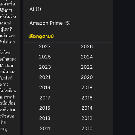
ต่จากชื่อ
AI
(1)
ด้ถึงการ
มข้นในดิน
กแน่นอน!
Amazon Prime
(5)
สู่โลกที่
ามลับและ
เลือกดูตามปี
Anal (ประตูหลัง)
(11)
ันได้เลย
2027
2026
Animation
(583)
ู้ว่าใคร
2025
2024
รือนักแสดง
Animation การ์ตูน
(88)
 _Made in
2023
2022
อนิเมะน่า
2021
2020
ับสไตล์
Animation อนิเมะ
(72)
ละการ
2019
2018
ไม่เหมือน
Animation แอนิเมชั่น
(1)
านภาพน่า
2017
2016
ื้อเรื่อง
Animation แอนิเมชัน
(19)
2015
2014
ชวนติดตาม
รที่ชอบอ
2013
2012
anime
(9)
ภัย
2011
2010
องดู
Anime อนิเมะ
(112)