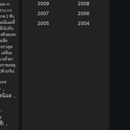
2009
2008
ade in
itsu no
Big tits (นมใหญ่)
(19)
2007
2006
าค 2 ซับ
อนิเมะที่
2005
2004
Bitch (ผู้หญิงร่าน)
(1)
ะทึกไปกับ
2003
2002
งตัวละคร
Blackmail (ข่มขู่)
(1)
เสีย
2001
2000
่องราวสุด
Blood
(1)
 เตรียม
1999
1998
อม แล้วมา
1997
1996
ราวการผจญ
Bondage (ทาส)
(1)
ไปด้วยกัน!
1993
1992
boys love
(1)
ure
1991
1990
)
,
Censored (เซ็นเซอร์)
1989
(19)
1988
อนิเมะ
,
1987
1985
Comedy (ตลก)
(235)
,
1984
1983
y
Comedy (ตลก)
(85)
1982
1981
ี)
,