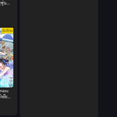
หุ่น
DC Comics
(2)
ี่คุณดู
Demon (ปีศาจ)
(2)
Demons (ปีศาจ)
(6)
ซับไทย
Detective (นักสืบ)
(1)
Detective สืบสวน
(6)
Donghua
(89)
Double penetration (สองรู)
(2)
Drama (ดราม่า)
(147)
imasu
ักยัย
Drama (ดราม่า)
(112)
DreamWorks
(4)