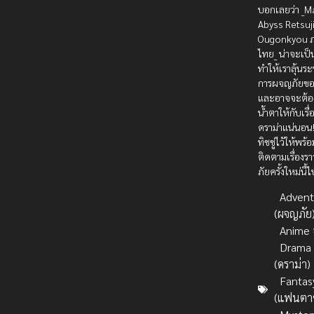
บอกเลยว่า _M
Abyss Retsuj
Ougonkyou ภ
ไทย_ น่าจะเป็น
ทำให้เราลุ้นร
การผจญภัยขอ
และอาจจะต้อง
น้ำตาให้กับเรื
ดราม่าแน่นอน!
ทิชชู่ไว้ให้พร้
ติดตามเรื่อง
ภัยครั้งใหม่นี้
Advent
(ผจญภัย
Anime 
Drama
(ดราม่า)
Fantas
(แฟนตาซ