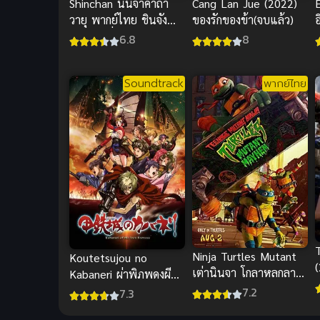
Cang Lan Jue (2022)
Shinchan นินจาคาถา
ของรักของข้า(จบแล้ว)
วายุ พากย์ไทย ชินจัง
เดอะมูฟวี่ อนิเมะสุดฮา
8
6.8
กระจาย
Soundtrack
พากย์ไทย
Ninja Turtles Mutant
Koutetsujou no
เต่านินจา โกลาหลกลาย
Kabaneri ผ่าพิภพดงผีดิบ
อ
พันธุ์ พากย์ไทย อนิเมะ
ภาค 1 ซับไทย 2016
7.2
7.3
ม
มันส์