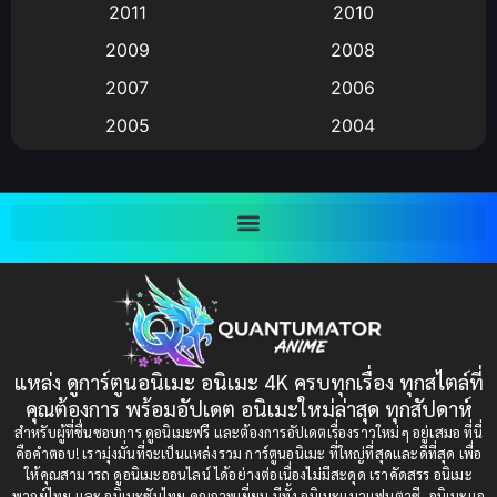
2011
2010
Anime อนิเมะ
(112)
2009
2008
Big tits (นมใหญ่)
(19)
2007
2006
2005
2004
Bitch (ผู้หญิงร่าน)
(1)
2003
2002
Blackmail (ข่มขู่)
(1)
2001
2000
Blood
(1)
1999
1998
1997
1996
Bondage (ทาส)
(1)
1993
1992
boys love
(1)
1991
1990
แหล่ง ดูการ์ตูนอนิเมะ อนิเมะ 4K ครบทุกเรื่อง ทุกสไตล์ที่
Censored (เซ็นเซอร์)
1989
(19)
1988
คุณต้องการ พร้อมอัปเดต อนิเมะใหม่ล่าสุด ทุกสัปดาห์
1987
1985
สำหรับผู้ที่ชื่นชอบการ ดูอนิเมะฟรี และต้องการอัปเดตเรื่องราวใหม่ๆ อยู่เสมอ ที่นี่
Comedy (ตลก)
(85)
คือคำตอบ! เรามุ่งมั่นที่จะเป็นแหล่งรวม การ์ตูนอนิเมะ ที่ใหญ่ที่สุดและดีที่สุด เพื่อ
1984
1983
ให้คุณสามารถ ดูอนิเมะออนไลน์ ได้อย่างต่อเนื่องไม่มีสะดุด เราคัดสรร อนิเมะ
Comedy (ตลก)
(235)
พากย์ไทย และ อนิเมะซับไทย คุณภาพเยี่ยม มีทั้ง อนิเมะแนวแฟนตาซี, อนิเมะแอ