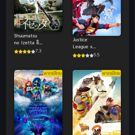
Shuumatsu
Justice
no Izetta อิ
League x
เซ้ตตา แม่มด
7.3
RWBY 1 ซับ
5.5
คนสุดท้าย
ไทย อนิเมะค
(ซับไทย)
รอสโอเวอร์
พากย์ไทย
พากย์ไทย
ฮีโร่สุดมันส์น่า
ดู