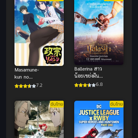
Ballerina สาว
Masamune-
น้อยเขย่งฝัน
kun no
บัลเลริน่า
6.8
Revenge
7.2
พากย์ไทย
(2017) การแก้
แอนิเมชัน
แค้นของมาซา
สร้างแรงใจ
ซับไทย
ซับไทย
มูเนะคุง