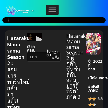
Hataraku
Hataraku
Maou
Maou
sama
เลือก
sama
ตอน:
รับ
Season
127
ชม
Season
2 ผู้
▼
ครั้ง
ปี
2022
2 :
กล้า
ที่
ซึนซ่า
จอม
ฉาย
ส์กับ
มาร
เสียง
Soundtr
จอม
พาร์ทไทม์
มารสู้
ระบบ
Full
กลับ
ชีวิต
ภาพ
HD
มา
ภาค 2
6.8
แล้ว!
พร้อม