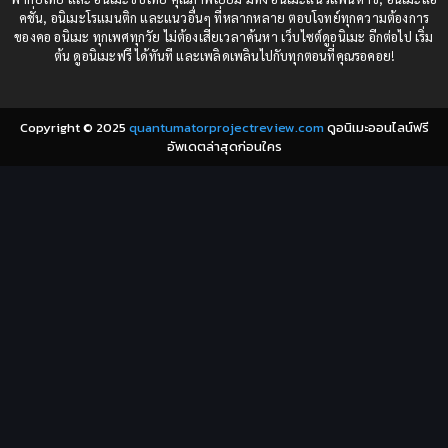
1982
1981
คชั่น, อนิเมะโรแมนติก และแนวอื่นๆ ที่หลากหลาย ตอบโจทย์ทุกความต้องการ
ของคอ อนิเมะ ทุกเพศทุกวัย ไม่ต้องเสียเวลาค้นหา เว็บไซต์ดูอนิเมะ อีกต่อไป เริ่ม
1980
1979
Comic Book การ์ตูน
(1)
ต้น ดูอนิเมะฟรี ได้ทันที และเพลิดเพลินไปกับทุกตอนที่คุณรอคอย!
1977
1972
Coming of Age ก้าวพ้นวัย
(7)
Copyright © 2025
quantumatorprojectreview.com
ดูอนิเมะออนไลน์ฟรี
Coming-of-Age ก้าวผ่านวัย
(6)
อัพเดตล่าสุดก่อนใคร
Creampie (หลั่งใน)
(19)
Crime
(8)
Crime อาชญากรรม
(10)
Cultivation
(33)
Cyberpunk
(4)
Dark Fantasy
(25)