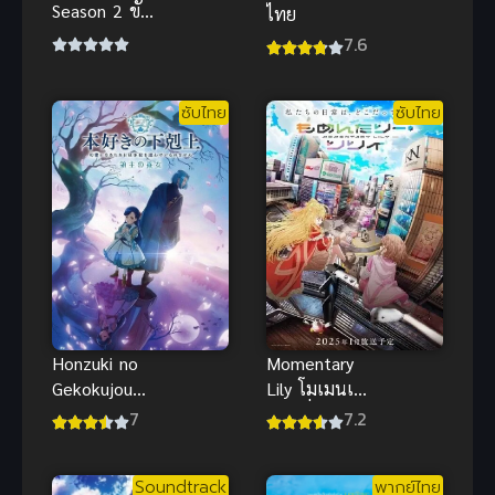
Season 2 ขัง
ไทย
ดวลแข้ง ภาค
7.6
2
ซับไทย
ซับไทย
Momentary
Honzuki no
Lily โมเมนเท
Gekokujou
อรี ลิลี่
4th การปฏิวัติ
7.2
7
ของสาวน้อยห
นอนหนังสือ
Soundtrack
พากย์ไทย
(ซับไทย)