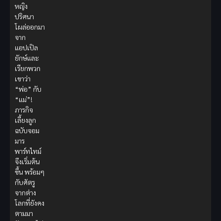
หญิง
ปริศนา
โผล่ออกมา
จาก
แอปเปิล
ยักษ์และ
เรียกพวก
เขาว่า
“พ่อ” กับ
“แม่”!
ภารกิจ
เลี้ยงลูก
ฉบับจอม
มาร
พาร์ทไทม์
จึงเริ่มต้น
ขึ้น พร้อมๆ
กับศัตรู
จากต่าง
โลกที่ยังคง
ตามมา