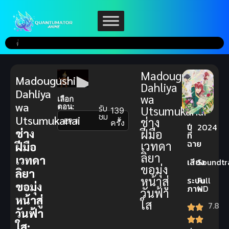
Madougushi
Madougushi
Dahliya
Dahliya
wa
เลือก
wa
ตอน:
รับ
Utsumukanai
139
ชม
Utsumukanai
ช่าง
▼
ครั้ง
ปี
2024
ช่าง
ฝีมือ
ที่
ฉาย
เวทดา
ฝีมือ
ลิยา
เวทดา
เสียง
Soundtr
ขอมุ่ง
ลิยา
หน้าสู่
ระบบ
Full
ขอมุ่ง
ภาพ
HD
วันฟ้า
หน้าสู่
ใส
7.8
วันฟ้า
ใส: