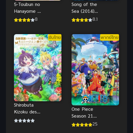
Song of the
5-Toubun no
Sea (2014)
Hanayome ∬
เสียงเพลงแห่ง
เจ้าสาวผมเป็น
8.1
8
ท้องทะเล
แฝดห้า ภาค
พากย์ไทย
2
ซับไทย
พากย์ไทย
ออนไลน์
Shirobuta
One Piece
Kizoku desu
Season 21
ga Zense no
วันพีช เกาะ
25
Kioku ga
เอ็กเฮด ซับ
Haeta node