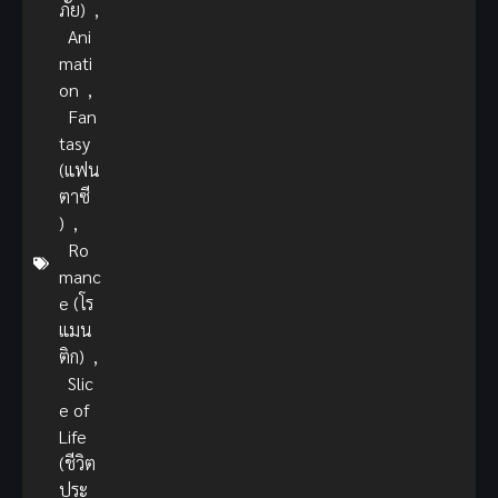
ภัย)
,
Ani
mati
on
,
Fan
tasy
(แฟน
ตาซี
)
,
Ro
manc
e (โร
แมน
ติก)
,
Slic
e of
Life
(ชีวิต
ประ