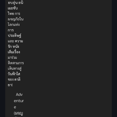
อบอุ่น
อนิ
เมะซับ
ไทย
การ
ผจญภัยใน
โลกแห่ง
การ
ประดิษฐ์
และ
ความ
รัก
หนัง
เต็มเรื่อง
มาร่วม
ติดตามการ
เดินทางสู่
วันฟ้าใส
ของ
ดาลิ
ยา
!
Adv
entur
e
(ผจญ