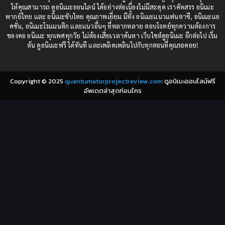
1984
1983
ให้คุณสามารถ ดูอนิเมะออนไลน์ ได้อย่างต่อเนื่องไม่มีสะดุด เราคัดสรร อนิเมะ
Comedy (ตลก)
(85)
พากย์ไทย และ อนิเมะซับไทย คุณภาพเยี่ยม มีทั้ง อนิเมะแนวแฟนตาซี, อนิเมะแอ
1982
1981
คชั่น, อนิเมะโรแมนติก และแนวอื่นๆ ที่หลากหลาย ตอบโจทย์ทุกความต้องการ
ของคอ อนิเมะ ทุกเพศทุกวัย ไม่ต้องเสียเวลาค้นหา เว็บไซต์ดูอนิเมะ อีกต่อไป เริ่ม
1980
1979
Comic Book การ์ตูน
(1)
ต้น ดูอนิเมะฟรี ได้ทันที และเพลิดเพลินไปกับทุกตอนที่คุณรอคอย!
1977
1972
Coming of Age ก้าวพ้นวัย
(7)
Copyright © 2025
quantumatorprojectreview.com
ดูอนิเมะออนไลน์ฟรี
Coming-of-Age ก้าวผ่านวัย
(6)
อัพเดตล่าสุดก่อนใคร
Creampie (หลั่งใน)
(19)
Crime
(8)
Crime อาชญากรรม
(10)
Cultivation
(33)
Cyberpunk
(4)
Dark Fantasy
(25)