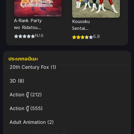
A-Rank Party
Kousoku
wo Ridatsu
Sentai
shita Ore wa,
Turboranger
N/A
6.8
Moto
ขบวนการ
Oshiego-
ความเร็วสูง
tachi to
เทอร์โบเรน
ประเภทอนิเมะ
Meikyuu
เจอร์ มันส์
20th Century Fox
(1)
Shinbu wo
Mezasu ลา
3D
(8)
ก่อนปาร์ตี้แร
งก์ A ผมคนนี้
Action บู๊
(212)
จะไปอยู่กับลูก
ศิษย์
Action บู๊
(555)
Adult Animation
(2)