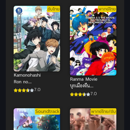
ไทย
Hiyoko na
ซับไทย
พากย์ไทย
Otouto
Sodatemasu
ขุนนางหมูขาว
ขอใช้ความ
ทรงจำชาติ
ก่อนเลี้ยงดูน้อง
ชายลูกเจี๊ยบ
Kamonohashi
Ranma Movie
Ron no
บุกเมืองจีน
Kindan Suiri
7.0
พากย์ไทย รัน
7.0
Season 2 สืบ
ม่าไอ้หนุ่มกังฟู
ลับฉบับคาโม
เดอะมูฟวี่สนุก
โนะฮาชิ รอน
Soundtrack
พากย์ไทย/ซับ
ภาค 2