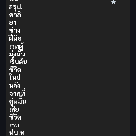
สรุป!
ดาลิ
ยา
ช่าง
ฝีมือ
เวทผู้
มุ่งมั่น
เริ่มต้น
ชีวิต
ใหม่
หลัง
จากที่
คู่หมั้น
เสีย
ชีวิต
เธอ
ทุ่มเท