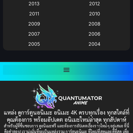
2013
2012
anime
(9)
2011
2010
Anime อนิเมะ
(112)
2009
2008
Big tits (นมใหญ่)
(19)
2007
2006
2005
2004
Bitch (ผู้หญิงร่าน)
(1)
2003
2002
Blackmail (ข่มขู่)
(1)
2001
2000
Blood
(1)
1999
1998
1997
1996
Bondage (ทาส)
(1)
1993
1992
boys love
(1)
1991
1990
แหล่ง ดูการ์ตูนอนิเมะ อนิเมะ 4K ครบทุกเรื่อง ทุกสไตล์ที่
Censored (เซ็นเซอร์)
1989
(19)
1988
คุณต้องการ พร้อมอัปเดต อนิเมะใหม่ล่าสุด ทุกสัปดาห์
1987
1985
สำหรับผู้ที่ชื่นชอบการ ดูอนิเมะฟรี และต้องการอัปเดตเรื่องราวใหม่ๆ อยู่เสมอ ที่นี่
Comedy (ตลก)
(235)
คือคำตอบ! เรามุ่งมั่นที่จะเป็นแหล่งรวม การ์ตูนอนิเมะ ที่ใหญ่ที่สุดและดีที่สุด เพื่อ