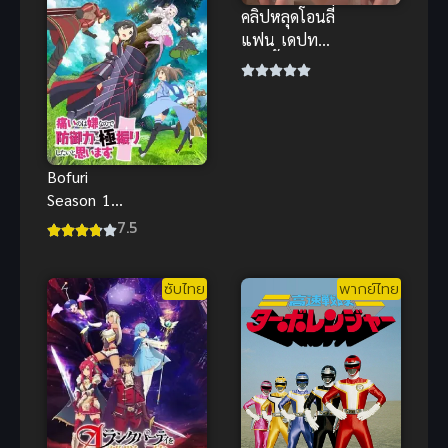
คลิปหลุดโอนลี่
แฟน เดปทอรี่
อาบน้ำด้วยกัน
สุดเสียว ยกขา
ซอยรัวๆ นม
เด้ง
Bofuri
Season 1
น้องโล่สาย
7.5
แทงค์ แกร่ง
เกินร้อย
ซับไทย
พากย์ไทย