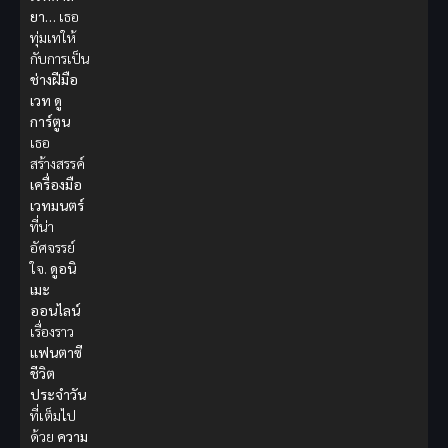
ยา…
เธอ
ทุ่มเทให้
กับการเป็น
ช่างฝีมือ
เวท
ดู
การ์ตูน
เธอ
สร้างสรรค์
เครื่องมือ
เวทมนตร์
ที่น่า
อัศจรรย์
ใจ.
ดูอนิ
เมะ
ออนไลน์
เรื่องราว
แฟนตาซี
ชีวิต
ประจำวัน
ที่เต็มไป
ด้วย
ความ