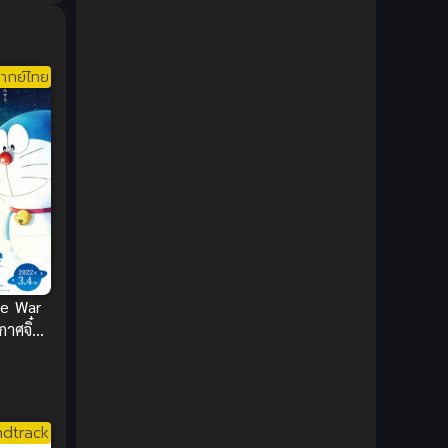
DC Comics
(2)
Demon (ปีศาจ)
(2)
ากย์ไทย
Demons (ปีศาจ)
(6)
Detective (นักสืบ)
(1)
Detective สืบสวน
(6)
Donghua
(89)
Double penetration (สองรู)
(2)
e War
าศจิ๋ว
Drama (ดราม่า)
(147)
สุดสนุก
Drama (ดราม่า)
(112)
dtrack
DreamWorks
(4)