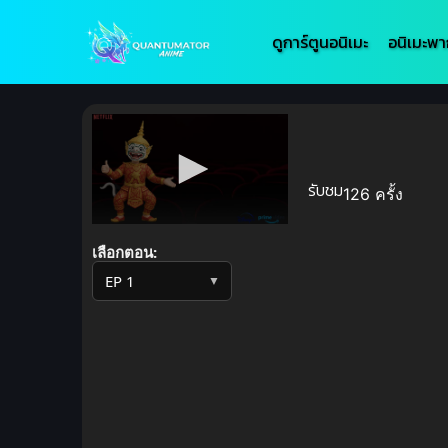
ดูการ์ตูนอนิเมะ
อนิเมะพา
รับชม
126 ครั้ง
Volume
90%
เลือกตอน:
▼