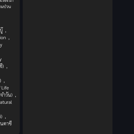
เรื่อง
มา
1980
1979
Comic Book การ์ตูน
(1)
ามป่วน
1977
1972
อ
Coming of Age ก้าวพ้นวัย
(7)
ู๊
,
Coming-of-Age ก้าวผ่านวัย
(6)
ion
,
Creampie (หลั่งใน)
(19)
y
Crime
(8)
y
ี)
,
Crime อาชญากรรม
(10)
)
,
Cultivation
(33)
 Life
ะจำวัน)
,
Cyberpunk
(4)
atural
Dark Fantasy
(25)
ิ)
,
นตาซี
Dark Fantasy ดาร์กแฟนตาซี
(1)