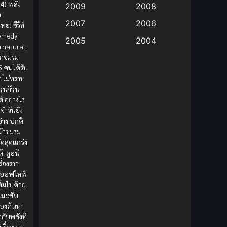
4) พลัง
2009
2008
อ
Big tits (นมใหญ่)
(19)
2007
2006
ไทย!
ซีรีส์
omedy
2005
2004
Bitch (ผู้หญิงร่าน)
(1)
natural.
ิกชมรม
2003
2002
5 คนได้รับ
Blackmail (ข่มขู่)
(1)
2001
2000
ยไม่ทราบ
่วนก๊วน
Blood
(1)
1999
1998
ิ
อย่างไร
1997
1996
จำวันยัง
Bondage (ทาส)
(1)
่าง
ปกติ
1993
1992
น้าชมรม
boys love
(1)
ิดสุดแกร่ง
1991
1990
ด้.
ดูอนิ
Censored (เซ็นเซอร์)
1989
(19)
1988
รื่องราว
์ออฟไลฟ์
1987
1985
Comedy (ตลก)
(85)
ต็มไปด้วย
เมะซับ
1984
1983
องค้นหา
Comedy (ตลก)
(235)
1982
1981
วกับพลังที่