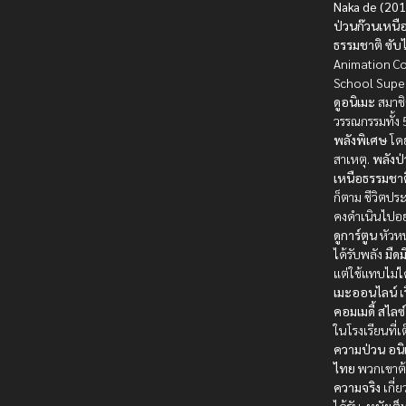
Naka de (201
ป่วนก๊วนเหนื
ธรรมชาติ ซับ
Animation C
School Super
ดูอนิเมะ
สมาช
วรรณกรรมทั้ง 
พลังพิเศษ
โด
สาเหตุ.
พลังป
เหนือธรรมชาต
ก็ตาม ชีวิตประ
คงดำเนินไปอย
ดูการ์ตูน
หัวห
ได้รับพลัง
มืดม
แต่ใช้แทบไม่ไ
เมะออนไลน์
เ
คอมเมดี้
สไลซ
ในโรงเรียนที่เ
ความป่วน
อนิ
ไทย
พวกเขาต้
ความจริง
เกี่ย