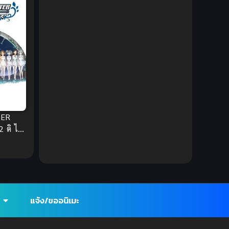
Ecchi (ทะลึ่ง)
(25)
Economy
(1)
Emotional ซึ้งกินใจ
(2)
Family
(13)
Family ครอบครัว
(37)
TER
2 ดิ ไอ
Fantasy (แฟนตาซี)
(395)
นเดอเรล
Fantasy (แฟนตาซี)
(109)
Fantasy จินตนาการ
(93)
แจ้ง/ขออนิเมะ
Feel Good ฟีลกู้ด
(5)
Football
(2)