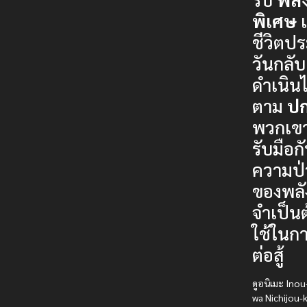
พิเศษ
แ
ชีวิตป
วันกลับ
ดำเนิน
ตาม
ปก
พวกเขา
รับมือก
ความป
ของพลัง
จำเป็นต
ใช้ในก
ต่อสู้
ดูอนิเมะ Inou
wa Nichijou-