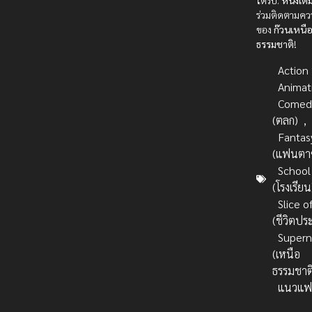
ได้รับ.
หนังเต็ม
ร่วมติดตามคว
ของ
ก๊วนเหนื
ธรรมชาติ
!
Action บ
Animat
Comed
(ตลก)
,
Fantas
(แฟนตาซ
School
(โรงเรียน
Slice of
(ชีวิตปร
Supern
(เหนือ
ธรรมชาต
แนวแฟ