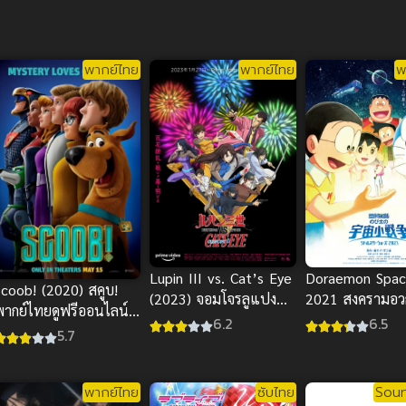
พากย์ไทย
พากย์ไทย
พ
Lupin III vs. Cat’s Eye
Doraemon Spac
Scoob! (2020) สคูบ!
(2023) จอมโจรลูแปง
2021 สงครามอวก
พากย์ไทยดูฟรีออนไลน์
ปะทะ พยัคฆ์สาว พากย์
พากย์ไทย อนิเมะ
6.2
6.5
สนุกมากๆ เลยนะจ๊ะ
5.7
ไทย
มาก
พากย์ไทย
ซับไทย
Soun