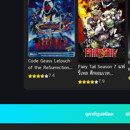
Code Geass Lelouch
R
Fairy Tail Season 7 แฟ
of the ReSurrection
รี่เทล ศึกจอมเวท
โค้ดกีอัส การคืนชีพของ
7.4
อภินิหาร ภาค 7
7.9
ลูลูช ซับไทย
ดูการ์ตูนอนิเมะ
อน