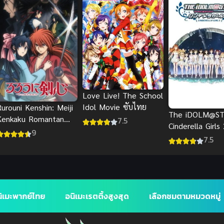
Love Live! The School
Idol Movie ซับไทย
urouni Kenshin: Meiji
The iDOLM@S
Kenkaku Romantan
7.5
Cinderella Girls 
ซามูไรพเนจร (2023)
9
ดอลมาสเตอร์ ซิ
7.5
ลา เกิร์ลส์ ภาค 2
ิเมะพากย์ไทย
อนิเมะเรตติ้งสูงสุด
เลือกชมตามหมวดหมู่