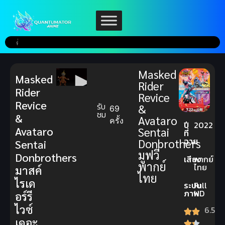
Masked
Masked
Rider
Rider
Revice
Revice
รับ
&
69
ชม
&
Avataro
ครั้ง
ปี
2022
Avataro
Sentai
ที่
ฉาย
Donbrothers
Sentai
มูฟวี่
Donbrothers
เสียง
พากย์
พากย์
ไทย
มาสค์
ไทย
ไรเด
ระบบ
Full
ภาพ
HD
อร์รี
ไวซ์
6.5
เดอะ