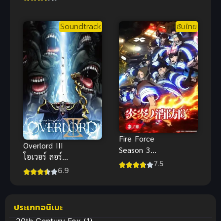
โร่ อุลตร้า
ไซเลนต์วิตช์
แมนไดน่า
ความลับของ
Soundtrack
ซับไทย
พากย์ไทยดู
แม่มดแห่ง
เพลิน
ความเงียบ
Fire Force
Overlord III
Season 3
โอเวอร์ ลอร์ด
หน่วยผจญคน
7.5
จอมมารพิชิต
6.9
ไฟลุก ภาค 3
โลก ภาค 3
ประเภทอนิเมะ