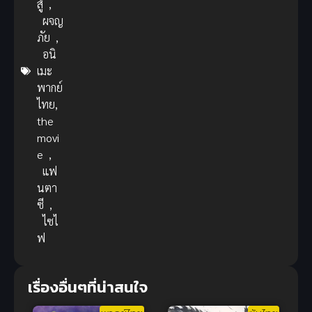
สู้
,
ผจญ
ภัย
,
อนิ
เมะ
พากย์
ไทย,
the
movi
e
,
แฟ
นตา
ซี
,
ไซไ
ฟ
เรื่องอื่นๆที่น่าสนใจ