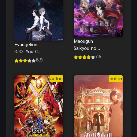
Maougun
Evangelion:
Saikyou no
3.33 You Can
Majutsushi
7.5
(Not) Redo
6.9
wa Ningen
พากย์ไทยดู
datta
ฟรีออนไลน์จ้า
ซับไทย
ซับไทย