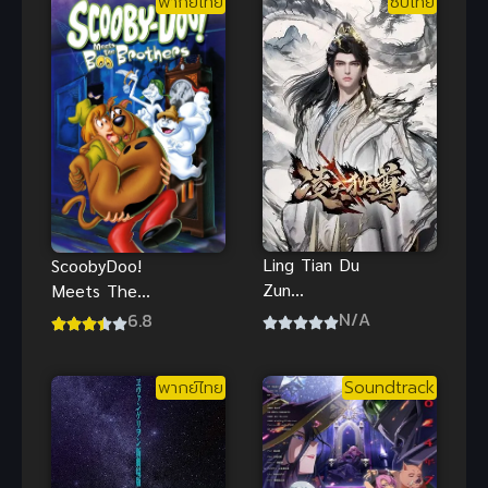
พากย์ไทย
ซับไทย
Ling Tian Du
ScoobyDoo!
Zun
Meets The
(Supreme
Boo Brothers
N/A
6.8
Over the
สคูบี้ดู ตะลุย
Sky) หลิง
ปราสาทผีสิง
พากย์ไทย
Soundtrack
เทียนพลิก
พากย์ไทย
ชะตาสวรรค์