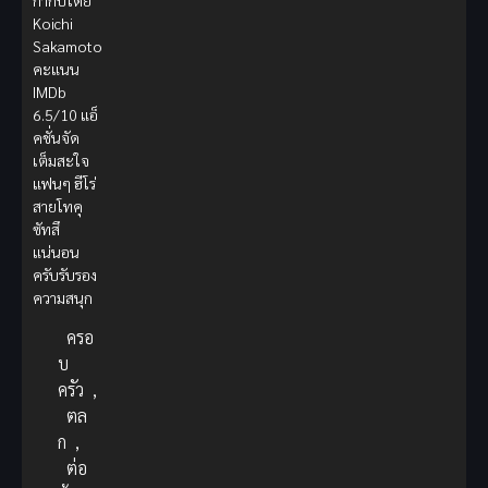
กำกับโดย
Koichi
Sakamoto
คะแนน
IMDb
6.5/10 แอ็
คชั่นจัด
เต็มสะใจ
แฟนๆ ฮีโร่
สายโทคุ
ซัทสึ
แน่นอน
ครับรับรอง
ความสนุก
ครอ
บ
ครัว
,
ตล
ก
,
ต่อ