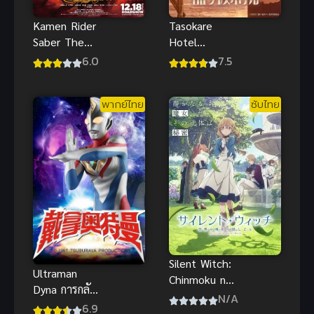
Kamen Rider
Tasokare
Saber The
Hotel
Movie ซับไทย
โรงแรมทาโซ
6.0
7.5
คาเร
พากย์ไทย
ซับไทย
Silent Witch:
Ultraman
Chinmoku no
Dyna การกลับ
Majo no
N/A
มาของฮาเนจิ
6.9
Kakushigoto