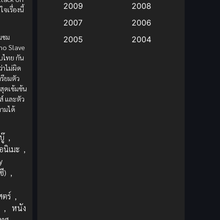
2009
2008
จเรื่องนี้
Big tits (นมใหญ่)
(19)
2007
2006
ามชม
2005
2004
Bitch (ผู้หญิงร่าน)
(1)
no Slave
2003
2002
บไทย กัน
Blackmail (ข่มขู่)
(1)
ว่าไม่ผิด
2001
2000
รียมตัว
Blood
(1)
สุดเข้มข้น
1999
1998
นส์ และตัว
1997
1996
ตามได้
Bondage (ทาส)
(1)
1993
1992
boys love
(1)
ู๊
,
1991
1990
อนิเมะ
,
Censored (เซ็นเซอร์)
1989
(19)
1988
y
ี)
,
1987
1985
Comedy (ตลก)
(235)
1984
1983
สตร์
,
Comedy (ตลก)
(85)
1982
1981
ย
,
หนัง
เทศ
,