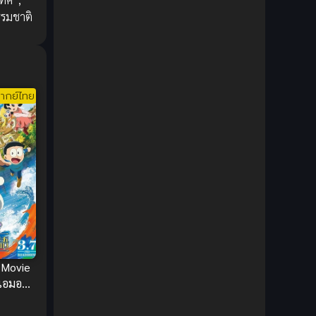
1980
1979
Comic Book การ์ตูน
(1)
รรมชาติ
1977
1972
Coming of Age ก้าวพ้นวัย
(7)
Coming-of-Age ก้าวผ่านวัย
(6)
ากย์ไทย
Creampie (หลั่งใน)
(19)
Crime
(8)
Crime อาชญากรรม
(10)
Cultivation
(33)
Cyberpunk
(4)
Dark Fantasy
(25)
 Movie
าเอมอน
Dark Fantasy ดาร์กแฟนตาซี
(1)