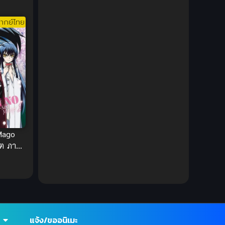
DC Comics
(2)
ากย์ไทย
Demon (ปีศาจ)
(2)
Demons (ปีศาจ)
(6)
Detective (นักสืบ)
(1)
Detective สืบสวน
(6)
Donghua
(89)
Mago
ูต ภาค
Double penetration (สองรู)
(2)
Drama (ดราม่า)
(147)
Drama (ดราม่า)
(112)
DreamWorks
(4)
แจ้ง/ขออนิเมะ