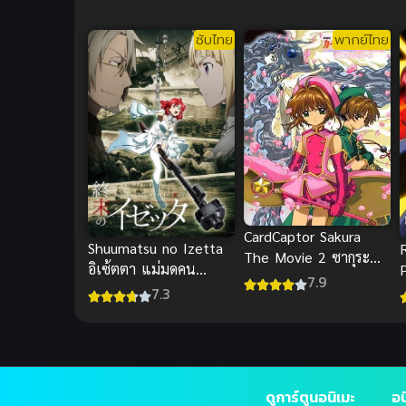
ซับไทย
พากย์ไทย
CardCaptor Sakura
Shuumatsu no Izetta
The Movie 2 ซากุระ
อิเซ้ตตา แม่มดคน
มือปราบไพ่ทาโรต์ เดอะ
7.9
สุดท้าย (ซับไทย)
7.3
มูฟวี่ ตอน การ์ดที่ถูกผนึก
พากย์ไทย
ดูการ์ตูนอนิเมะ
อน