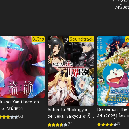
เหนือธ
ซับไทย
Soundtrack
พ
Huang Yan (Face on
Lie) หน้าลวง
Doraemon The
Arifureta Shokugyou
6.1
44 (2025) โดร
de Sekai Saikyou อาชีพ
เดอะมูฟวี่ 44
กระจอกแล้วทำไม ยังไง
8
7.1