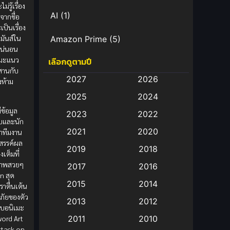
่รู้เรื่อง
AI
(1)
ูจากชื่อ
ะเป็นเรื่อง
ดมันส์ใน
Amazon Prime
(5)
น่นอน
เมะแนว
เลือกดูตามปี
Anal (ประตูหลัง)
(11)
สานกับ
2027
2026
งห้าม
Animation
(583)
2025
2024
Animation การ์ตูน
(88)
ีข้อมูล
2023
2022
กับและนัก
2021
2020
่าทีมงาน
Animation อนิเมะ
(72)
งสรรค์ผล
2019
2018
เต็มที่
Animation แอนิเมชั่น
(1)
ภาพสวยๆ
2017
2016
n สุด
Animation แอนิเมชัน
(19)
2015
2014
ราตื่นเต้น
ภัยของตัว
2013
2012
anime
(9)
อบอนิเมะ
ord Art
2011
2010
Anime อนิเมะ
(112)
ttack on