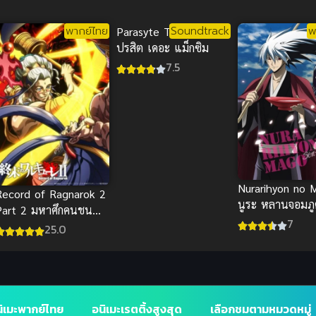
ข้าก็เทพ ภาค 1
พากย์ไทย
Soundtrack
พ
Parasyte The Maxim
ปรสิต เดอะ แม็กซิม
7.5
Nurarihyon no 
Record of Ragnarok 2
นูระ หลานจอมภ
Part 2 มหาศึกคนชน
1
7
เทพ ภาค 2 พาร์ท 2
25.0
ิเมะพากย์ไทย
อนิเมะเรตติ้งสูงสุด
เลือกชมตามหมวดหมู่