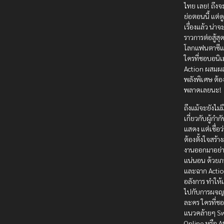
ไทย เลย! ถึงจะไม
ย่อตอนนี้ แต่ด
เรื่องแล้ว น่าจ
ราวการต่อสู้สุ
โลกแฟนตาซีแ
ใครที่ชอบอนิ
Action ผสมผ
พลังพิเศษ ต้อ
พลาดเลยนะ!
ถึงแม้จะยังไม่ม
เกี่ยวกับผู้กำ
แสดง แต่เชื่อว
ต้องตั้งใจสร้า
งานออกมาอย่าง
แน่นอน ด้วย
และฉาก Actio
อลังการ ทำให้เ
ไปกับการผจญ
ละคร ใครที่ช
แนวคล้ายๆ Sw
Online หรือ A