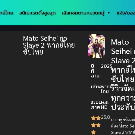
กย์ไทย
อนิเมะเรตติ้งสูงสุด
เลือกชมตามหมวดหมู่
แจ้ง/ขออ
Mato Seihei no
Mato
Slave 2 พากย์ไทย
Seihei
ซับไทย
Slave 
ปี
2025
พากย์ไ
ที่
ฉาย
ซับไทย
เสียง
พากย์
รีวิวจัด
ไทย
ทุกควา
ระบบ
Full
ประทับ
ภาพ
HD
25.0
อยากดูอนิเมะม
ต้อง Mato Se
Slave 2 พากย