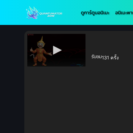
ดูการ์ตูนอนิเมะ
อนิเมะพา
รับชม
131 ครั้ง
Volume
90%