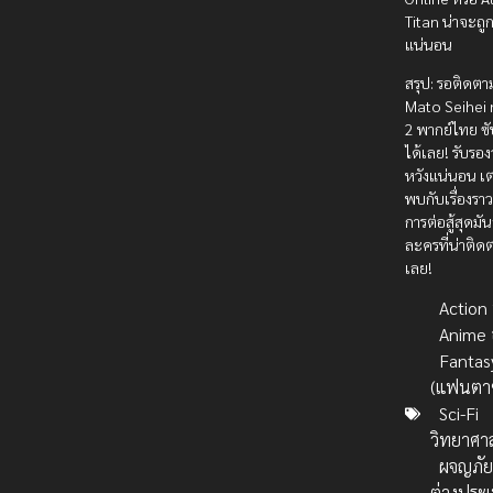
Titan น่าจะถูกใ
แน่นอน
สรุป: รอติดต
Mato Seihei 
2 พากย์ไทย ซั
ได้เลย! รับรอง
หวังแน่นอน เต
พบกับเรื่องราว
การต่อสู้สุดมั
ละครที่น่าติด
เลย!
Action บ
Anime 
Fantas
(แฟนตาซ
Sci-Fi
วิทยาศา
ผจญภั
ต่างประ