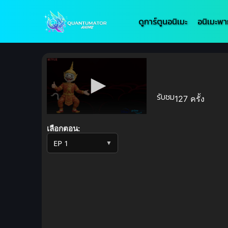
ดูการ์ตูนอนิเมะ
อนิเมะพา
รับชม
127 ครั้ง
Volume
90%
เลือกตอน:
▼