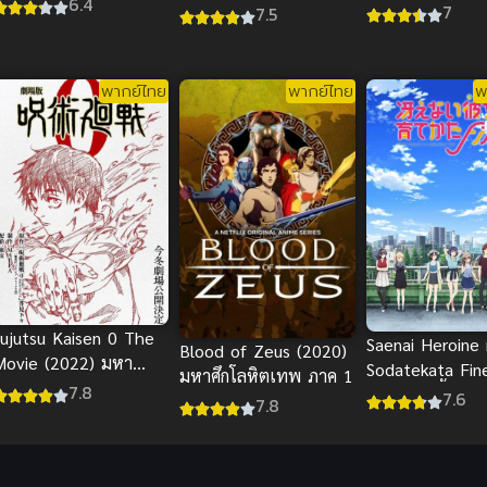
6.4
ถ้ามีเธออยู่ เป็นห
7
7.5
เลวนะครับ
พากย์ไทย
พากย์ไทย
พ
Jujutsu Kaisen 0 The
Saenai Heroine
Blood of Zeus (2020)
Movie (2022) มหา
Sodatekata Fin
มหาศึกโลหิตเทพ ภาค 1
วทย์ผนึกมาร ซีโร่ พากย์
7.8
Movie วิธีปั้นสา
7.6
7.8
ไทย
มาเป็นนางเอกข
เดอะมูฟวี่ Saena
Heroine no