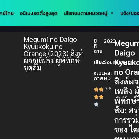
กย์ไทย
อนิเมะเรตติ้งสูงสุด
เลือกชมตามหมวดหมู่
แจ้ง/ขออ
Megumi no Daigo
ปี
2023
Megum
Kyuukoku no
ที่
Daigo
ฉาย
Orange (2023) สิงห์
ผจญเพลิง ผู้พิทักษ์
Kyuuk
เสียง
Soundtrack
ชุดส้ม
no Or
ระบบ
Full
ภาพ
HD
สิงห์ผ
7.8
เพลิง ผู
พิทักษ์
ส้ม:
สรุ
การรวม
ของ
ได
ชุน
แล