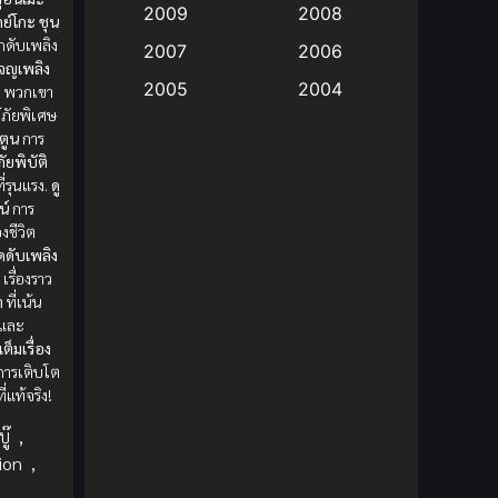
2009
2008
ดย์โกะ
ชุน
กดับเพลิง
Big tits (นมใหญ่)
(19)
2007
2006
ผจญเพลิง
2005
2004
ม
พวกเขา
Bitch (ผู้หญิงร่าน)
(1)
ู้ภัยพิเศษ
2003
2002
์ตูน
การ
Blackmail (ข่มขู่)
(1)
ภัยพิบัติ
2001
2000
ี่รุนแรง.
ดู
Blood
(1)
1999
1998
น์
การ
องชีวิต
1997
1996
Bondage (ทาส)
(1)
ดดับเพลิง
1993
1992
ย
เรื่องราว
า
ที่เน้น
boys love
(1)
1991
1990
ญและ
ต็มเรื่อง
Censored (เซ็นเซอร์)
1989
(19)
1988
การเติบโต
1987
1985
ี่แท้จริง!
Comedy (ตลก)
(235)
1984
1983
ู๊
,
Comedy (ตลก)
(85)
ion
,
1982
1981