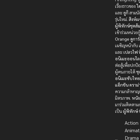
เรื่องราวของ
ไ
และ
ยูกิ
สามนั
รุ่นใหม่.
สิงห์
ผู้พิทักษ์ชุดส้
เข้าร่วมหน่วยก
Orange
ดูการ
เผชิญหน้ากับ
และ
เปลวไฟ
ท
อนิเมะออนไล
ต่อสู้เพื่อปกป้
ผู้คนภายใต้
ชุ
อนิเมะซับไท
แอ็กชัน
ดราม่
ความกล้าหา
มิตรภาพ.
หนังเ
มาร่วมติดตาม
เป็น
ผู้พิทักษ์
ท
Action บ
Animat
Drama