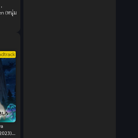
1980
1979
Comic Book การ์ตูน
(1)
,
n (หนุ่ม
1977
1972
Coming of Age ก้าวพ้นวัย
(7)
Coming-of-Age ก้าวผ่านวัย
(6)
Creampie (หลั่งใน)
(19)
dtrack
Crime
(8)
Crime อาชญากรรม
(10)
Cultivation
(33)
Cyberpunk
(4)
Dark Fantasy
(25)
wa
Dark Fantasy ดาร์กแฟนตาซี
(1)
(2023)