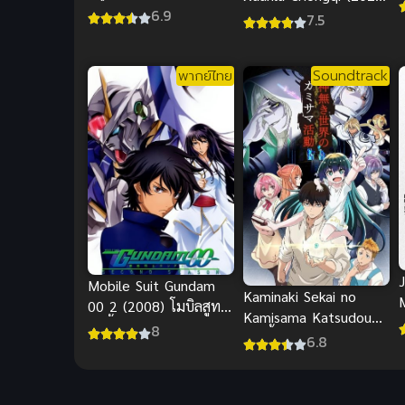
คูบี้ดู ไซเบอร์สเปซ
6.9
เปิดทำนองจังหวะฝัน
7.5
พากย์ไทย
Soundtrack
Mobile Suit Gundam
Kaminaki Sekai no
00 2 (2008) โมบิลสูท
Kamisama Katsudou
เ
กันดั้ม ดับเบิลโอ ภาค 2
8
โลกนี้โลกหน้าข้าก็เป็น
6.8
พระเจ้า