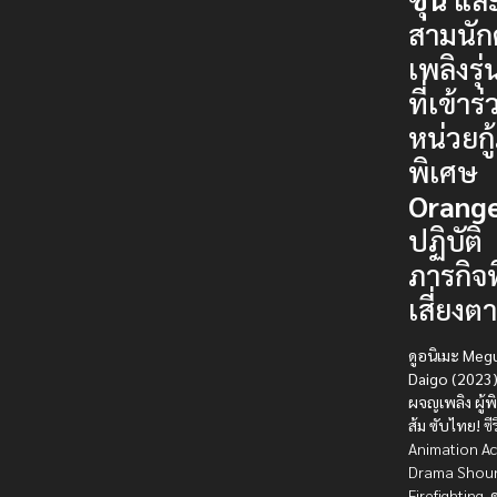
สามนัก
เพลิงรุ่
ที่เข้าร
หน่วยกู้
พิเศษ
Orang
ปฏิบัติ
ภารกิจที
เสี่ยงต
ดูอนิเมะ Meg
Daigo (2023) 
ผจญเพลิง ผู้พิ
ส้ม ซับไทย!
ซีร
Animation Ac
Drama Shou
Firefighting.
ด