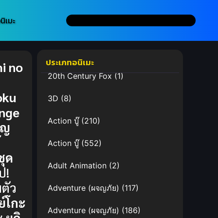
นิเมะ
ประเภทอนิเมะ
i no
20th Century Fox
(1)
oku
3D
(8)
ange
Action บู๊
(210)
จญ
้
Action บู๊
(552)
ชุด
Adult Animation
(2)
ป!
ตัว
Adventure (ผจญภัย)
(117)
ย์โกะ
Adventure (ผจญภัย)
(186)
ะ
ยูกิ