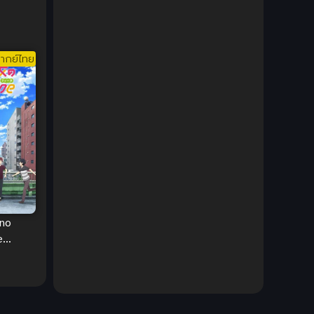
มูก็ไม่
DC Comics
(2)
Demon (ปีศาจ)
(2)
ากย์ไทย
Demons (ปีศาจ)
(6)
Detective (นักสืบ)
(1)
Detective สืบสวน
(6)
Donghua
(89)
Double penetration (สองรู)
(2)
 no
e
Drama (ดราม่า)
(147)
วบ้านให้
องผม
Drama (ดราม่า)
(112)
i
DreamWorks
(4)