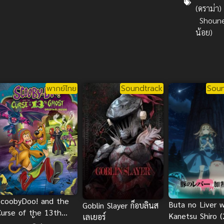
(ดราม่า)
Shoune
น้อย)
พากย์ไทย
Soundtrack
Soun
ScoobyDoo! and the
Buta no Liver 
Goblin Slayer ก็อบลินส
Curse of the 13th
Kanetsu Shiro 
เลเยอร์
host สคูบี้ดู คดี 13 ผี