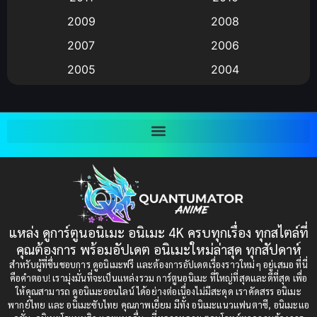
Anime อนิเมะ
(112)
2009
2008
Big tits (นมใหญ่)
(19)
2007
2006
2005
2004
Bitch (ผู้หญิงร่าน)
(1)
2003
2002
Blackmail (ข่มขู่)
(1)
2001
2000
Blood
(1)
1999
1998
1997
1996
Bondage (ทาส)
(1)
1993
1992
boys love
(1)
1991
1990
แหล่ง ดูการ์ตูนอนิเมะ อนิเมะ 4K ครบทุกเรื่อง ทุกสไตล์ที่
Censored (เซ็นเซอร์)
1989
(19)
1988
คุณต้องการ พร้อมอัปเดต อนิเมะใหม่ล่าสุด ทุกสัปดาห์
1987
1985
สำหรับผู้ที่ชื่นชอบการ ดูอนิเมะฟรี และต้องการอัปเดตเรื่องราวใหม่ๆ อยู่เสมอ ที่นี่
Comedy (ตลก)
(85)
คือคำตอบ! เรามุ่งมั่นที่จะเป็นแหล่งรวม การ์ตูนอนิเมะ ที่ใหญ่ที่สุดและดีที่สุด เพื่อ
1984
1983
ให้คุณสามารถ ดูอนิเมะออนไลน์ ได้อย่างต่อเนื่องไม่มีสะดุด เราคัดสรร อนิเมะ
Comedy (ตลก)
(235)
พากย์ไทย และ อนิเมะซับไทย คุณภาพเยี่ยม มีทั้ง อนิเมะแนวแฟนตาซี, อนิเมะแอ
1982
1981