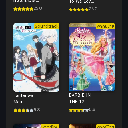
ฝันนักปั่นวัย
To Wa Love
ซน ซับไทย
Comedy Ni
25.0
25.0
Naranai ซับ
ไทย
Soundtrack
พากย์ไทย
BARBIE IN
Tantei wa
THE 12
Mou
DANCING
Shindeiru
6.8
6.8
PRINCESSES
นักสืบตายแล้ว
(2006) บาร์บี้
ภาค 1
พากย์ไทย
พากย์ไทย
ใน 12 เจ้า