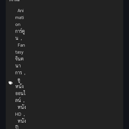
Ani
mati
on
การ์ตู
น
,
Fan
tasy
จินต
นา
การ
,
ดู
หนัง
ออนไ
ลน์
,
หนัง
HD
,
หนัง
ปี