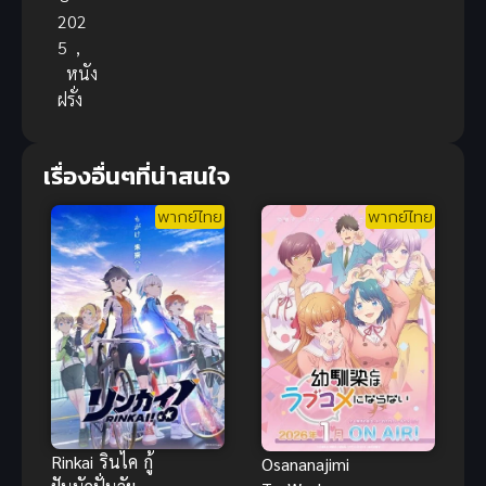
202
5
,
หนัง
ฝรั่ง
เรื่องอื่นๆที่น่าสนใจ
พากย์ไทย
พากย์ไทย
Rinkai รินไค กู้
Osananajimi