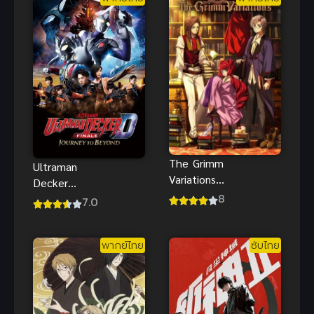
หญิงเริงระบำ
พากย์ไทย
The Grimm
Ultraman
Variations
Decker
เทพนิยาย
8
Finale อุลตร้า
7.0
สยองขวัญ
แมนเดกเกอร์
การเดินทางสู่
พากย์ไทย
ซับไทย
อนาคตพากย์
ฮา