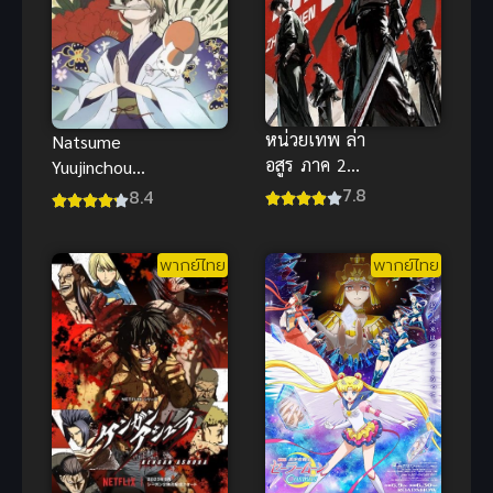
หน่วยเทพ ล่า
Natsume
อสูร ภาค 2
Yuujinchou
สานต่อความ
Season
7.8
8.4
มันส์ระดับ
Three นัตสึ
เทพเจ้าเหนือ
เมะกับบันทึก
พากย์ไทย
พากย์ไทย
จินตนาการ
พิศวง ภาค 3