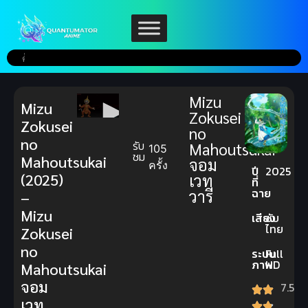
Mizu
Mizu
Zokusei
Zokusei
no
no
รับ
Mahoutsukai
105
ชม
Mahoutsukai
จอม
ครั้ง
ปี
2025
(2025)
เวท
ที่
ฉาย
วารี
–
Mizu
เสียง
ซับ
ไทย
Zokusei
no
ระบบ
Full
ภาพ
HD
Mahoutsukai
จอม
7.5
เวท