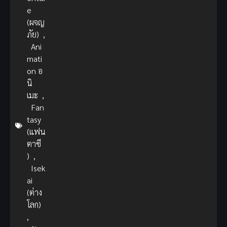
e
(ผจญ
ภัย)
,
Ani
mati
on อ
นิ
เมะ
,
Fan
tasy
(แฟน
ตาซี
)
,
Isek
ai
(ต่าง
โลก)
,