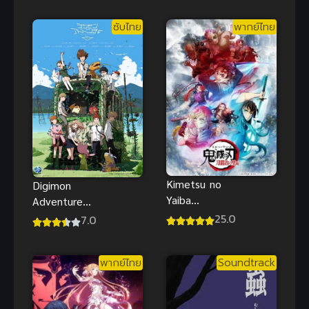
ซับไทย
พากย์ไทย
Kimetsu no
Digimon
Yaiba
Adventure
Katanakaji no
tri. 1: Saikai
25.0
7.0
Sato
บทที่ 1 การ
พบกันอีกครั้ง
พากย์ไทย
Soundtrack
ซับไทยฟรี