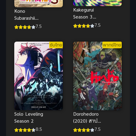
Kakegurui
Kono
Season 3
Subarashii
(TBA) โคตร
7.5
Sekai ni
7.5
เซียนโรงเรียน
Shukufuku
พนัน ภาค 3
wo! 3 ขอให้
ซับไทย
พากย์ไทย
โชคดีมีชัยใน
โลกแฟนตาซี!
ภาค 3
Solo Leveling
Dorohedoro
Season 2
(2020) สาป
พันธุ์อสูร
8.5
7.5