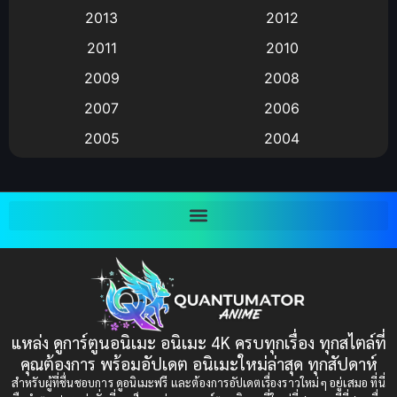
2013
2012
anime
(9)
2011
2010
Anime อนิเมะ
(112)
2009
2008
Big tits (นมใหญ่)
(19)
2007
2006
2005
2004
Bitch (ผู้หญิงร่าน)
(1)
2003
2002
Blackmail (ข่มขู่)
(1)
2001
2000
Blood
(1)
1999
1998
1997
1996
Bondage (ทาส)
(1)
1993
1992
boys love
(1)
1991
1990
แหล่ง ดูการ์ตูนอนิเมะ อนิเมะ 4K ครบทุกเรื่อง ทุกสไตล์ที่
Censored (เซ็นเซอร์)
1989
(19)
1988
คุณต้องการ พร้อมอัปเดต อนิเมะใหม่ล่าสุด ทุกสัปดาห์
1987
1985
สำหรับผู้ที่ชื่นชอบการ ดูอนิเมะฟรี และต้องการอัปเดตเรื่องราวใหม่ๆ อยู่เสมอ ที่นี่
Comedy (ตลก)
(235)