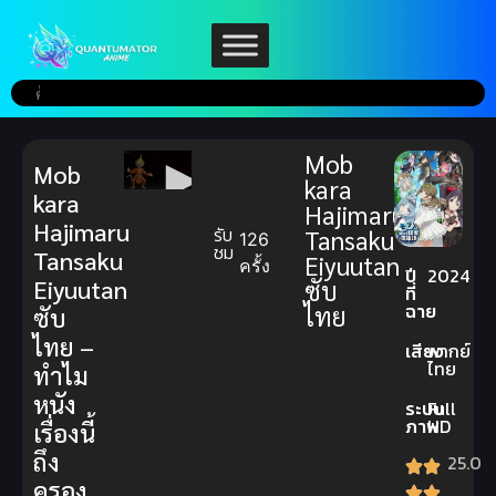
Mob
Mob
kara
kara
Hajimaru
Hajimaru
รับ
Tansaku
126
ชม
Tansaku
Eiyuutan
ครั้ง
ปี
2024
Eiyuutan
ซับ
ที่
ฉาย
ไทย
ซับ
ไทย –
เสียง
พากย์
ไทย
ทำไม
หนัง
ระบบ
Full
ภาพ
HD
เรื่องนี้
ถึง
25.0
ครอง