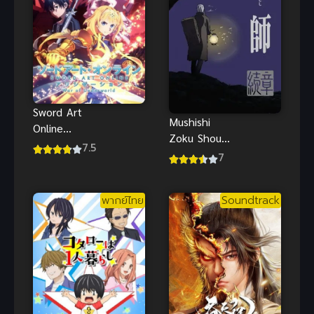
Sword Art
Mushishi
Online
Zoku Shou
Alicization
7.5
กีฏจารย์กับ
7
War of
อาถรรพ์แมลง
Underworld
พิสดาร ภาค 2
ภาค 2 Final
พากย์ไทย
Soundtrack
Season