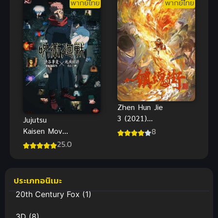
พากย์ไทย
พากย์ไทย
กะ
ใหม่
Zhen Hun Jie
3 (2021)
Jujutsu
เพชฌฆาตสับ
Kaisen Movie
8
อสูร ภาค 3
Execution
25.0
พากย์ไทย
ประเภทอนิเมะ
20th Century Fox
(1)
3D
(8)