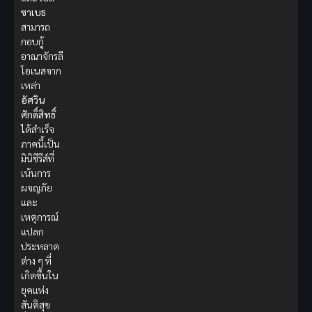
ซาเบธ
สามารถ
กอบกู้
อาณาจักรลี
โอเนสจาก
เหล่า
อัศวิน
ศักดิ์สิทธิ์
ได้สำเร็จ
ภาคนี้เป็น
มินิซีรีส์ที่
เน้นการ
ผจญภัย
และ
เหตุการณ์
แปลก
ประหลาด
ต่าง ๆ ที่
เกิดขึ้นใน
ยุคแห่ง
สันติสุข