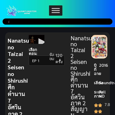
Nanatsu
Nanatsu
no
no
Taizai
เลือก
Taizai
ตอน:
รับ
2
120
ชม
2
Seisen
▼
ครั้ง
ปี
2016
Seisen
no
ที่
Shirushi
no
ฉาย
ศึก
Shirushi
เสียง
Soundtr
ตำนาน
ศึก
7
ระบบ
Full
ตำนาน
อัศวิน
ภาพ
HD
7
ภาค 2
7.8
อัศวิน
สัญญา
ภาค 2
น