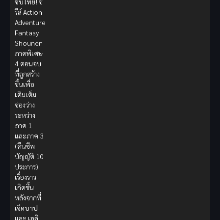
ซับไทย!
ซี
รีส์ Action
Adventure
Fantasy
Shounen
ภาคพิเศษ
4 ตอนจบ
ที่ถูกสร้าง
ขึ้นเพื่อ
เติมเต็ม
ช่องว่าง
ระหว่าง
ภาค 1
และภาค 3
(คืนชีพ
บัญญัติ 10
ประการ)
เรื่องราว
เกิดขึ้น
หลังจากที่
เจ็ดบาป
และ
เอลิ