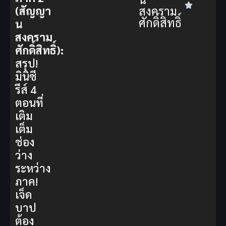
สงคราม
(สัญญา
ศักดิ์สิทธิ์
น
สงคราม
ศักดิ์สิทธิ์):
สรุป!
มินิซี
รีส์ 4
ตอนที่
เติม
เต็ม
ช่อง
ว่าง
ระหว่าง
ภาค!
เจ็ด
บาป
ต้อง