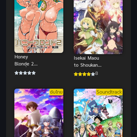
Honey
Isekai Maou
Blonde 2
to Shoukan
ตอนที่ 1-3
Shoujo no
8
ซับไทย เพื่อน
Dorei
สมัยเด็ก มา
Majutsu 2
ซากิและเอริ
ซับไทย
Soundtrack
จอมมารต่าง
นะทั้งสอง
โลกกับบริวาร
วางแผนที่จะ
สาวนักอัญเชิญ
ไป
ภาค 2