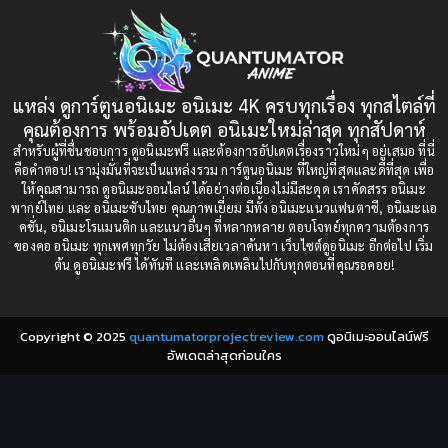
1997
1996
Bondage (ทาส)
(1)
1993
1992
boys love
(1)
1991
1990
แหล่ง ดูการ์ตูนอนิเมะ อนิเมะ 4K ครบทุกเรื่อง ทุกสไตล์ที่
Censored (เซ็นเซอร์)
1989
(19)
1988
คุณต้องการ พร้อมอัปเดต อนิเมะใหม่ล่าสุด ทุกสัปดาห์
1987
1985
สำหรับผู้ที่ชื่นชอบการ ดูอนิเมะฟรี และต้องการอัปเดตเรื่องราวใหม่ๆ อยู่เสมอ ที่นี่
Comedy (ตลก)
(85)
คือคำตอบ! เรามุ่งมั่นที่จะเป็นแหล่งรวม การ์ตูนอนิเมะ ที่ใหญ่ที่สุดและดีที่สุด เพื่อ
1984
1983
ให้คุณสามารถ ดูอนิเมะออนไลน์ ได้อย่างต่อเนื่องไม่มีสะดุด เราคัดสรร อนิเมะ
Comedy (ตลก)
(235)
พากย์ไทย และ อนิเมะซับไทย คุณภาพเยี่ยม มีทั้ง อนิเมะแนวแฟนตาซี, อนิเมะแอ
1982
1981
คชั่น, อนิเมะโรแมนติก และแนวอื่นๆ ที่หลากหลาย ตอบโจทย์ทุกความต้องการ
ของคอ อนิเมะ ทุกเพศทุกวัย ไม่ต้องเสียเวลาค้นหา เว็บไซต์ดูอนิเมะ อีกต่อไป เริ่ม
1980
1979
Comic Book การ์ตูน
(1)
ต้น ดูอนิเมะฟรี ได้ทันที และเพลิดเพลินไปกับทุกตอนที่คุณรอคอย!
1977
1972
Coming of Age ก้าวพ้นวัย
(7)
Copyright © 2025
quantumatorprojectreview.com
ดูอนิเมะออนไลน์ฟรี
Coming-of-Age ก้าวผ่านวัย
(6)
อัพเดตล่าสุดก่อนใคร
Creampie (หลั่งใน)
(19)
Crime
(8)