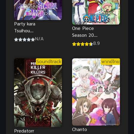
Party kara
One Piece
Tsuihou
Season 20
sareta Sono
N/A
วันพีช เกาะวา
8.9
Chiyushi,
โนะคุนิ
Jitsu wa
Saikyou ni
Soundtrack
พากย์ไทย
Tsuki ฮีลเลอร์
ที่ถูกเตะออก
จากตี้ แท้จริง
แล้วแกร่งสุด
Chanto
Predatorr