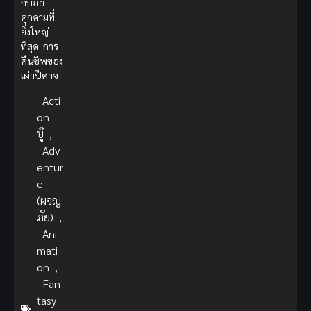
กับภัย
คุกคามที่
ยิ่งใหญ่
ที่สุด:
การ
คืนชีพของ
เผ่าปีศาจ
Acti
on
บู๊
,
Adv
entur
e
(ผจญ
ภัย)
,
Ani
mati
on
,
Fan
tasy