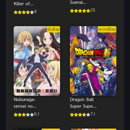
Suenai
Killer of
Kyuuketsuki
25
Killers (2025)
8
Chanto
พรีเดเตอร์ นัก
Suenai
ล่าแห่งการล้าง
Kyuuketsuki
ซับไทย
พากย์ไทย
แค้น
Nobunaga-
Dragon Ball
sensei no
Super Super
Osanazuma
Hero ดราก้อน
6.1
7.1
เจ้าสาวสาว
บอลซูเปอร์
ของครูโนบุนา
พากย์ไทยเสียง