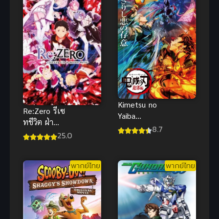
Kimetsu no
Re:Zero รีเซ
Yaiba
ทชีวิต ฝ่า
Yuukakuhen
8.7
วิกฤตต่างโลก
25.0
พากย์ไทย
ภาค 1 ซับไทย
ดาบพิฆาตอสูร
ย่านเริงรมย์สุด
พากย์ไทย
พากย์ไทย
มัน