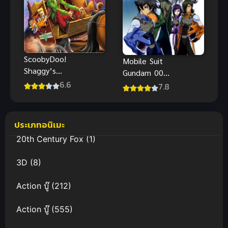
ScoobyDoo!
Mobile Suit
Shaggy’s
Gundam 00
Showdown
6.6
(2007) โมบิล
7.8
(2017) สคูบี้ดู
สูท กันดั้ม
ตระกูลแชกกี้
ดับเบิลโอ ภาค
พากย์ไทย
1
ประเภทอนิเมะ
20th Century Fox
(1)
3D
(8)
Action บู๊
(212)
Action บู๊
(555)