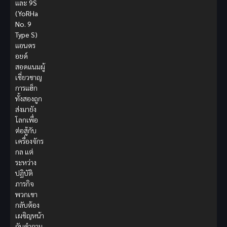
และ
9S
(YoRHa
No. 9
Type S)
แอนดร
อยด์
สอดแนมผู้
เชี่ยวชาญ
การแฮ็ก
ทั้งสองถูก
ส่งมายัง
โลกเพื่อ
ต่อสู้กับ
เครื่องจักร
กล แต่
ระหว่าง
ปฏิบัติ
ภารกิจ
พวกเขา
กลับต้อง
เผชิญหน้า
กับคำถาม