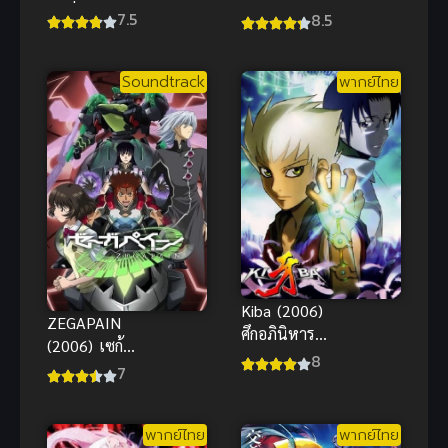
ฮันนี่ เลมอน
Datta Ken
7.5
8.5
โซดา
Coleus no
Yume OVA
Soundtrack
พากย์ไทย
เกิดใหม่เป็น
สไลม์ ฝันแห่ง
โคลีอัส
Kiba (2006)
ZEGAPAIN
ศึกอภินิหาร
(2006) เซก้า
ข้ามภพ
8
เพน
7
พากย์ไทย
พากย์ไทย