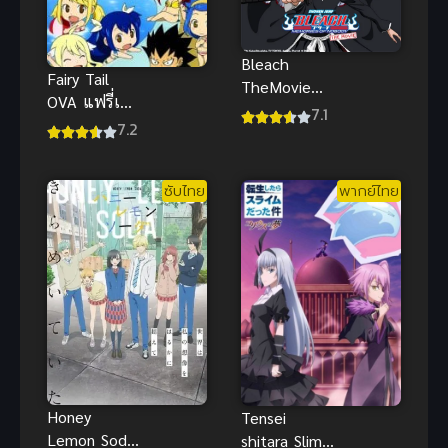
Bleach
Fairy Tail
TheMovie
OVA แฟรี่เทล
บลีช เทพ
7.1
ศึกจอมเวท
7.2
มรณะ เดอะ
อภินิหาร ตอน
มูฟวี่ 1 ความ
พิเศษ
ทรงจำแห่งผู้ไร้
ซับไทย
พากย์ไทย
ตัวตน พากย์
ไทย
Honey
Tensei
Lemon Soda
shitara Slime