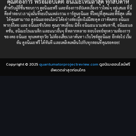
คุณต้องการ พร้อมอัปเดต อนิเมะใหม่ล่าสุด ทุกสัปดาห์
1987
1985
สำหรับผู้ที่ชื่นชอบการ ดูอนิเมะฟรี และต้องการอัปเดตเรื่องราวใหม่ๆ อยู่เสมอ ที่นี่
Comedy (ตลก)
(85)
คือคำตอบ! เรามุ่งมั่นที่จะเป็นแหล่งรวม การ์ตูนอนิเมะ ที่ใหญ่ที่สุดและดีที่สุด เพื่อ
1984
1983
ให้คุณสามารถ ดูอนิเมะออนไลน์ ได้อย่างต่อเนื่องไม่มีสะดุด เราคัดสรร อนิเมะ
Comedy (ตลก)
(235)
พากย์ไทย และ อนิเมะซับไทย คุณภาพเยี่ยม มีทั้ง อนิเมะแนวแฟนตาซี, อนิเมะแอ
1982
1981
คชั่น, อนิเมะโรแมนติก และแนวอื่นๆ ที่หลากหลาย ตอบโจทย์ทุกความต้องการ
ของคอ อนิเมะ ทุกเพศทุกวัย ไม่ต้องเสียเวลาค้นหา เว็บไซต์ดูอนิเมะ อีกต่อไป เริ่ม
1980
1979
Comic Book การ์ตูน
(1)
ต้น ดูอนิเมะฟรี ได้ทันที และเพลิดเพลินไปกับทุกตอนที่คุณรอคอย!
1977
1972
Coming of Age ก้าวพ้นวัย
(7)
Copyright © 2025
quantumatorprojectreview.com
ดูอนิเมะออนไลน์ฟรี
Coming-of-Age ก้าวผ่านวัย
(6)
อัพเดตล่าสุดก่อนใคร
Creampie (หลั่งใน)
(19)
Crime
(8)
Crime อาชญากรรม
(10)
Cultivation
(33)
Cyberpunk
(4)