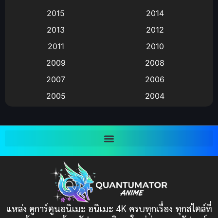
Animation แอนิเมชัน
(19)
2015
2014
2013
2012
anime
(9)
2011
2010
Anime อนิเมะ
(112)
2009
2008
Big tits (นมใหญ่)
(19)
2007
2006
2005
2004
Bitch (ผู้หญิงร่าน)
(1)
2003
2002
Blackmail (ข่มขู่)
(1)
2001
2000
Blood
(1)
1999
1998
1997
1996
Bondage (ทาส)
(1)
1993
1992
boys love
(1)
1991
1990
แหล่ง ดูการ์ตูนอนิเมะ อนิเมะ 4K ครบทุกเรื่อง ทุกสไตล์ที่
Censored (เซ็นเซอร์)
1989
(19)
1988