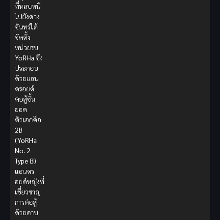
ที่หลบหนี
ไปยังดวง
จันทร์ได้
จัดตั้ง
หน่วยรบ
YoRHa
ซึ่ง
ประกอบ
ด้วยแอน
ดรอยด์
ต่อสู้ชั้น
ยอด
ตัวเอกคือ
2B
(YoRHa
No. 2
Type B)
แอนดร
อยด์หญิงที่
เชี่ยวชาญ
การต่อสู้
ด้วยดาบ