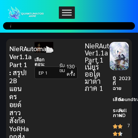
NieRAutomata
NieRAutomata
Ver1.1a
Ver1.1a
Part 1
เลือก
Part 1
ตอน:
รับ
เนียร์
130
ชม
:
สรุป!
ออโต
▼
ครั้ง
ปี
2023
2B
มาต้า
ที่
ภาค 1
แอน
ฉาย
ดร
เสียง
Soundtr
อยด์
ระบบ
Full
สาว
ภาพ
HD
สังกัด
7
YoRHa
ถูกส่ง