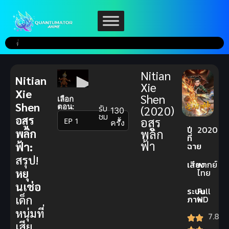
Nitian
Nitian
Xie
Xie
Shen
เลือก
Shen
ตอน:
รับ
(2020)
130
ชม
อสูร
อสูร
▼
ครั้ง
ปี
2020
พลิก
พลิก
ที่
ฟ้า
ฟ้า:
ฉาย
สรุป!
เสียง
พากย์
หยุ
ไทย
นเช่อ
ระบบ
Full
เด็ก
ภาพ
HD
หนุ่มที่
7.8
เสีย