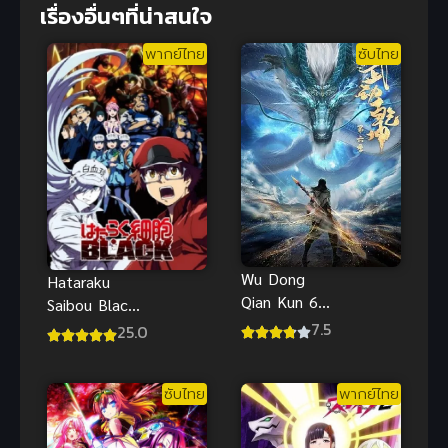
เรื่องอื่นๆที่น่าสนใจ
พากย์ไทย
ซับไทย
Wu Dong
Hataraku
Qian Kun 6
Saibou Black
(Martial
2021 ซับไทย
7.5
25.0
Universe 6)
มหายุทธหยุด
ซับไทย
พากย์ไทย
พิภพ ภาค 6