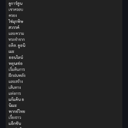
ดูการ์ตูน
เขาครอบ
ครอง
ไข่มุกพิษ
สวรรค์
และความ
ทรงจำจาก
อดีต.
ดูอนิ
เมะ
ออนไลน์
หยุนเช่อ
เริ่มต้นการ
ฝึกฝนพลัง
และสร้าง
เส้นทาง
แห่งการ
แก้แค้น
อ
นิเมะ
พากย์ไทย
เรื่องราว
แอ็กชัน