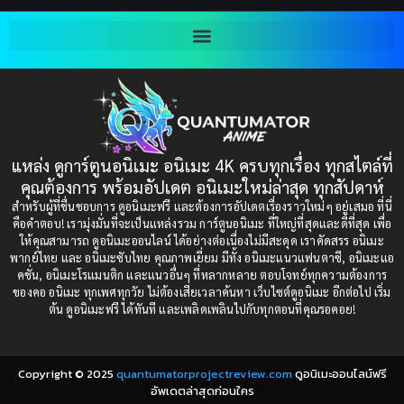
Blackmail (ข่มขู่)
(1)
2001
2000
Blood
(1)
1999
1998
1997
1996
Bondage (ทาส)
(1)
1993
1992
boys love
(1)
1991
1990
แหล่ง ดูการ์ตูนอนิเมะ อนิเมะ 4K ครบทุกเรื่อง ทุกสไตล์ที่
Censored (เซ็นเซอร์)
1989
(19)
1988
คุณต้องการ พร้อมอัปเดต อนิเมะใหม่ล่าสุด ทุกสัปดาห์
1987
1985
สำหรับผู้ที่ชื่นชอบการ ดูอนิเมะฟรี และต้องการอัปเดตเรื่องราวใหม่ๆ อยู่เสมอ ที่นี่
Comedy (ตลก)
(235)
คือคำตอบ! เรามุ่งมั่นที่จะเป็นแหล่งรวม การ์ตูนอนิเมะ ที่ใหญ่ที่สุดและดีที่สุด เพื่อ
1984
1983
ให้คุณสามารถ ดูอนิเมะออนไลน์ ได้อย่างต่อเนื่องไม่มีสะดุด เราคัดสรร อนิเมะ
Comedy (ตลก)
(85)
พากย์ไทย และ อนิเมะซับไทย คุณภาพเยี่ยม มีทั้ง อนิเมะแนวแฟนตาซี, อนิเมะแอ
1982
1981
คชั่น, อนิเมะโรแมนติก และแนวอื่นๆ ที่หลากหลาย ตอบโจทย์ทุกความต้องการ
ของคอ อนิเมะ ทุกเพศทุกวัย ไม่ต้องเสียเวลาค้นหา เว็บไซต์ดูอนิเมะ อีกต่อไป เริ่ม
1980
1979
Comic Book การ์ตูน
(1)
ต้น ดูอนิเมะฟรี ได้ทันที และเพลิดเพลินไปกับทุกตอนที่คุณรอคอย!
1977
1972
Coming of Age ก้าวพ้นวัย
(7)
Copyright © 2025
quantumatorprojectreview.com
ดูอนิเมะออนไลน์ฟรี
Coming-of-Age ก้าวผ่านวัย
(6)
อัพเดตล่าสุดก่อนใคร