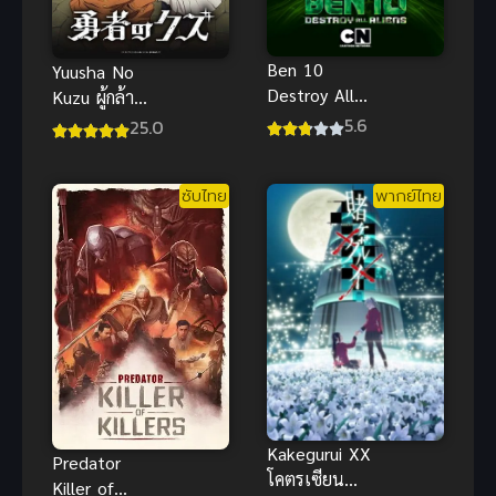
Ben 10
Yuusha No
Destroy All
Kuzu ผู้กล้า
Aliens ศึก
สวะ ซับไทย
5.6
25.0
ปราบเอเลี่ยน
ทะลุมิติ พากย์
ซับไทย
พากย์ไทย
ไทย ฮีโร่ฮิต
Kakegurui XX
Predator
โคตรเซียน
Killer of