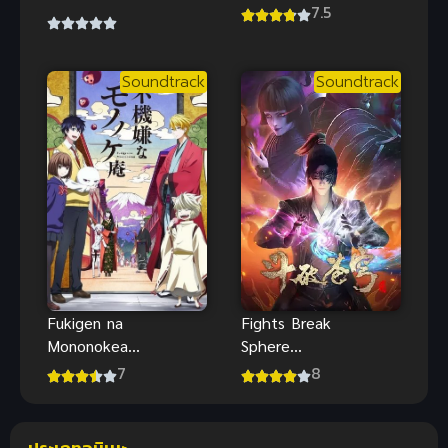
โรงเรียนพนัน
7.5
Killers
ภาค 2
Soundtrack
Soundtrack
Fukigen na
Fights Break
Mononokean
Sphere
โมโนโนะเกะ
Season 4
7
8
อัน ห้องของ
สัประยุทธ์ทะลุ
นักปราบปีศาจ
ฟ้า ภาค 4
เจ้าอารมณ์