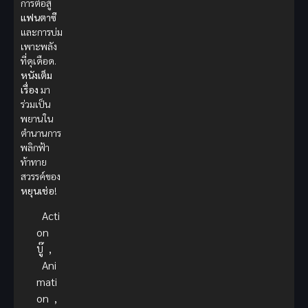
การต่อสู้
แฟนตาซี
และการบ่ม
เพาะพลัง
ที่ดุเดือด.
หนังเต็ม
เรื่อง
มา
ร่วมเป็น
พยานใน
ตำนานการ
พลิกฟ้า
ท้าทาย
สวรรค์ของ
หยุนเช่อ
!
Acti
on
บู๊
,
Ani
mati
on
,