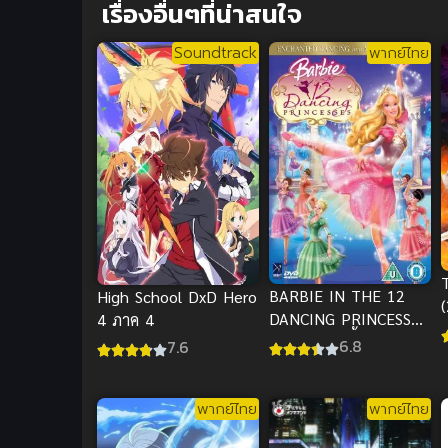
เรื่องอื่นๆที่น่าสนใจ
Soundtrack
พากย์ไทย
BARBIE IN THE 12
High School DxD Hero
DANCING PRINCESSES
4 ภาค 4
ว
(2006) บาร์บี้ ใน 12
6.8
7.6
เจ้าหญิงเริงระบำ พากย์
ไทย
พากย์ไทย
พากย์ไทย