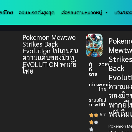
กย์ไทย
อนิเมะเรตติ้งสูงสุด
เลือกชมตามหมวดหมู่
แจ้ง/ขออ
Pokemon Mewtwo
Pokem
Strikes Back
Mewt
Evolution โปเกมอน
ความแค้นของมิวทู
Strike
EVOLUTION พากย์
ปี
2019
Back
ที่
ไทย
ฉาย
Evolut
ความแ
เสียง
พากย์
ไทย
ของมิวท
ระบบ
Full
พากย์ไ
ภาพ
HD
ฟรีเต็มเ
5.7
Pokemon M