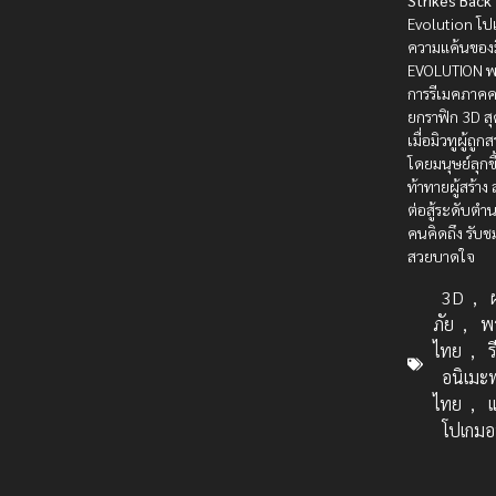
Strikes Back
Evolution โ
ความแค้นของม
EVOLUTION พ
การรีเมคภาคค
ยกราฟิก 3D สุ
เมื่อมิวทูผู้ถูกส
โดยมนุษย์ลุกข
ท้าทายผู้สร้าง
ต่อสู้ระดับตำน
คนคิดถึง รับ
สวยบาดใจ
3D
,
ภัย
,
พ
ไทย
,
ร
อนิเมะ
ไทย
,
แ
โปเกม