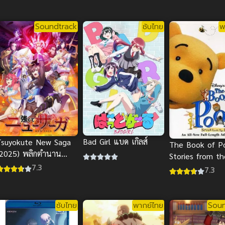
Soundtrack
ซับไทย
พ
Bad Girl แบด เกิลส์
Tsuyokute New Saga
The Book of P
(2025) พลิกตำนาน
Stories from th
ีรชน นิวซาก้า
7.3
Heart บันทึกของ
7.3
สื่อรักเพื่อนแท้
ซับไทย
พากย์ไทย
Soun