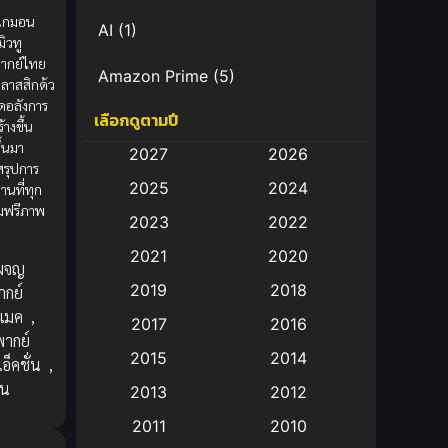
ปเกมอน
AI
(1)
ิวทู
ากย์ไทย
Amazon Prime
(5)
ลาสสิกด้ว
ดอลังการ
เลือกดูตามปี
Anal (ประตูหลัง)
(11)
ร้างขึ้น
ึ้นมา
2027
2026
Animation
(582)
 สรุปการ
2025
2024
านที่ทุก
ชมฟรีภาพ
Animation การ์ตูน
(88)
2023
2022
2021
2020
Animation อนิเมะ
(72)
ผจญ
2019
2018
ากย์
Animation แอนิเมชั่น
(1)
ีเมค
,
2017
2016
พากย์
Animation แอนิเมชัน
(19)
2015
2014
อ็คชั่น
,
อน
2013
2012
anime
(9)
2011
2010
Anime อนิเมะ
(112)