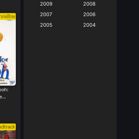
2009
2008
Big tits (นมใหญ่)
(19)
2007
2006
ากย์ไทย
2005
2004
Bitch (ผู้หญิงร่าน)
(1)
2003
2002
Blackmail (ข่มขู่)
(1)
2001
2000
Blood
(1)
1999
1998
1997
1996
Bondage (ทาส)
(1)
1993
1992
boys love
(1)
1991
1990
ooh:
e
Censored (เซ็นเซอร์)
1989
(19)
1988
หมีพู
1987
1985
Comedy (ตลก)
(235)
1984
1983
dtrack
Comedy (ตลก)
(85)
1982
1981