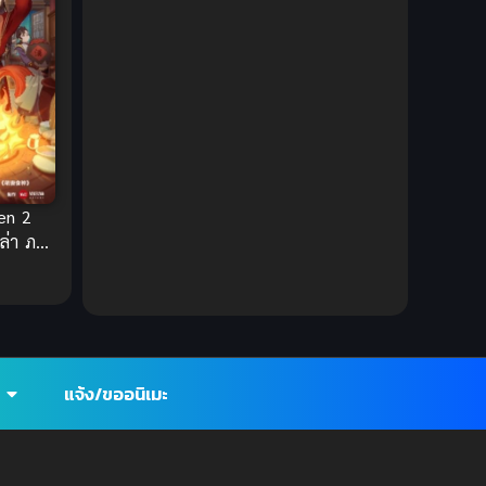
1980
1979
Comic Book การ์ตูน
(1)
1977
1972
Coming of Age ก้าวพ้นวัย
(7)
Coming-of-Age ก้าวผ่านวัย
(6)
Creampie (หลั่งใน)
(19)
Crime
(8)
en 2
ลล่า ภาค
Crime อาชญากรรม
(10)
Cultivation
(33)
Cyberpunk
(4)
แจ้ง/ขออนิเมะ
Dark Fantasy
(25)
Dark Fantasy ดาร์กแฟนตาซี
(1)