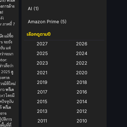
025) พรีเด
่งการล้าง
AI
(1)
ย!
-Fi
Amazon Prime
(5)
r
ภาคที่ 7
เลือกดูตามปี
Anal (ประตูหลัง)
(11)
นัง
แม้ชื่อ
rs
จะยัง
2027
2026
Animation
(583)
นยัน แต่
2025
2024
ดว่าจะมา
tor:
Animation การ์ตูน
(88)
2023
2022
ีข่าวลือว่า
ี 2025
ดู
2021
2020
Animation อนิเมะ
(72)
ื่องคาด
2019
2018
วจมิติใหม่
Animation แอนิเมชั่น
(1)
งดาว
พรีเด
2017
2016
or) โดยมี
Animation แอนิเมชัน
(19)
คปัจจุบัน
2015
2014
ล้
พรีเด
2013
2012
anime
(9)
่งอาจ
ิบัติการ
2011
2010
้นที่ที่
Anime อนิเมะ
(112)