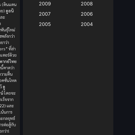
2009
2008
s
(ดินแดน
ราย)
ดูอนิ
Big tits (นมใหญ่)
(19)
2007
2006
ละ
ำ
2005
2004
Bitch (ผู้หญิงร่าน)
(1)
ันธุ์ใหม่
2003
2002
รงพลังกว่า
Blackmail (ข่มขู่)
(1)
ฉายาว่า
2001
2000
ers” ที่ล่า
Blood
(1)
1999
1998
ดเตอร์ด้วย
ะพากย์ไทย
1997
1996
นี้คาดว่า
Bondage (ทาส)
(1)
วามตื่น
1993
1992
อคชั่นโหด
boys love
(1)
1991
1990
ว้
ดู
น์
โดยจะ
Censored (เซ็นเซอร์)
1989
(19)
1988
เร็จจาก
22)
และ
1987
1985
Comedy (ตลก)
(85)
่เน้นการ
1984
1983
ละกลยุทธ์
Comedy (ตลก)
(235)
รต่อสู้กับ
1982
1981
ือกว่า!