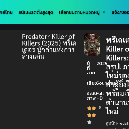
กย์ไทย
อนิเมะเรตติ้งสูงสุด
เลือกชมตามหมวดหมู่
แจ้ง/ขออ
Predatorr Killer of
พรีเดเต
Killers (2025) พรีเด
Killer 
เตอร์ นักล่าแห่งการ
ล้างแค้น
Killers
ปี
2025
สรุป! ภ
ที่
ฉาย
ใหม่ขอ
ล่าผู้ยิ่
เสียง
Soundtrack
พร้อมเ
ระบบ
Full
ภาพ
HD
ตำนาน
8
ใหม่
ดูหนัง Predato