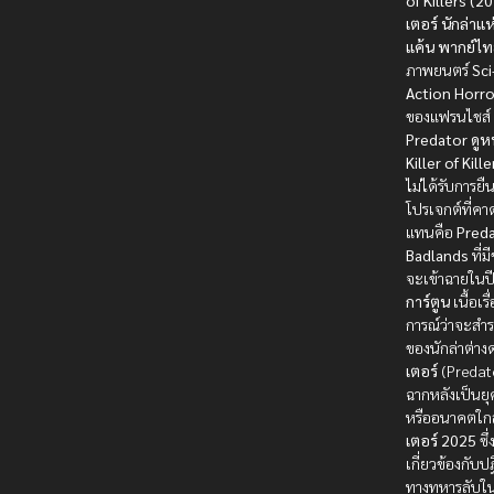
of Killers (2
เตอร์ นักล่าแห
แค้น พากย์ไท
ภาพยนตร์
Sci
Action Horro
ของแฟรนไชส์
Predator
ดูห
Killer of Kille
ไม่ได้รับการยื
โปรเจกต์ที่คา
แทนคือ
Preda
Badlands
ที่ม
จะเข้าฉายในป
การ์ตูน
เนื้อเร
การณ์ว่าจะสำร
ของนักล่าต่า
เตอร์
(Predat
ฉากหลังเป็นยุ
หรืออนาคตใก
เตอร์ 2025
ซึ
เกี่ยวข้องกับปฏ
ทางทหารลับในพื