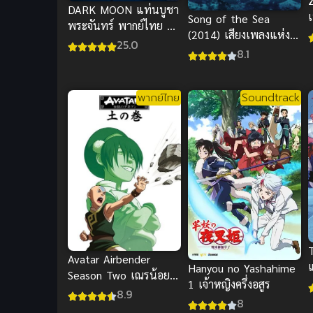
DARK MOON แท่นบูชา
Song of the Sea
พระจันทร์ พากย์ไทย ซับ
(2014) เสียงเพลงแห่ง
ไทย
25.0
ท้องทะเล พากย์ไทย
8.1
ออนไลน์
พากย์ไทย
Soundtrack
Avatar Airbender
แ
Hanyou no Yashahime
Season Two เณรน้อย
1 เจ้าหญิงครึ่งอสูร
เจ้าอภินิหาร ภาค 2 ดูซับ
8.9
8
ไทย