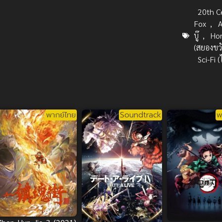
20th C
Fox
,
A
บู๊
,
Hor
(สยองขว
Sci-Fi 
พากย์ไทย
Soundtrack
พ