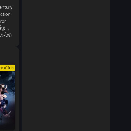
1980
1979
Comic Book การ์ตูน
(1)
entury
1977
1972
ction
Coming of Age ก้าวพ้นวัย
(7)
ror
ัญ)
,
Coming-of-Age ก้าวผ่านวัย
(6)
(ไซ-ไฟ)
Creampie (หลั่งใน)
(19)
Crime
(8)
ากย์ไทย
Crime อาชญากรรม
(10)
Cultivation
(33)
Cyberpunk
(4)
Dark Fantasy
(25)
Dark Fantasy ดาร์กแฟนตาซี
(1)