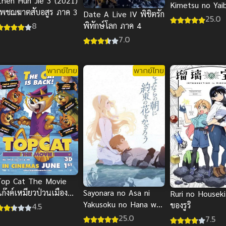
Zhen Hun Jie 3 (2021)
Kimetsu no Yai
เพชฌฆาตสับอสูร ภาค 3
Date A Live IV พิชิตรัก
25.0
8
พิทักษ์โลก ภาค 4
7.0
พากย์ไทย
พากย์ไทย
Top Cat The Movie
Sayonara no Asa ni
ก๊งค์เหมียวป่วนเมือง
Ruri no Houseki
Yakusoku no Hana wo
พากย์ไทย อนิเมะแมว
ของรูริ
4.5
Kazarou พากย์ไทย
แสนซนน่ารัก
25.0
7.5