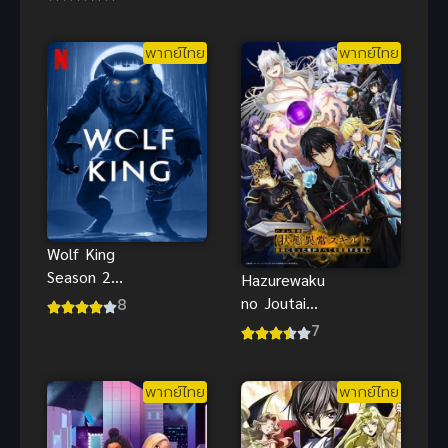
มาร์ค พากย์
ฆาต
ไทย
พากย์ไทย
พากย์ไทย
Wolf King
Season 2
Hazurewaku
(2025) ราชา
8
no Joutai
หมาป่า ภาค
Ijou Skill E
7
2
rank ผู้ถูกทิ้ง
เพราะสกิลไร้
พากย์ไทย
พากย์ไทย
ค่า