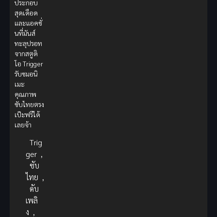
ประกอบ
สุดเดือด
และแอคชั่
นที่มันส์
ทะลุปรอท
จากสตูดิ
โอ Trigger
รับชมอนิ
เมะ
คุณภาพ
ซับไทยตรง
เป๊ะฟรีได้
เลยจ้า
Trig
ger
,
ซับ
ไทย
,
ดับ
เพลิ
ง
,