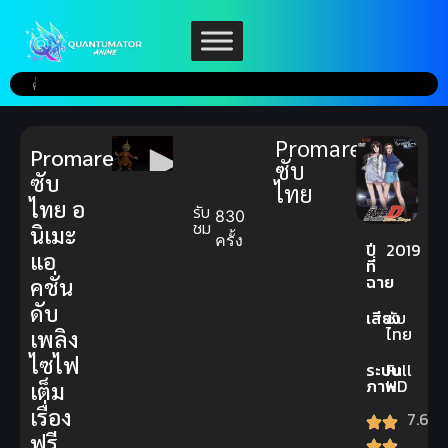
Promare
Promare
ซับ
ซับ
ไทย
ไทย อ
รับ
830
ชม
นิเมะ
ครั้ง
ปี
2019
แอ
ที่
ฉาย
คชั่น
ดับ
เสียง
ซับ
ไทย
เพลิง
ไซไฟ
ระบบ
Full
ภาพ
HD
เต็ม
เรื่อง
7.6
ฟรี