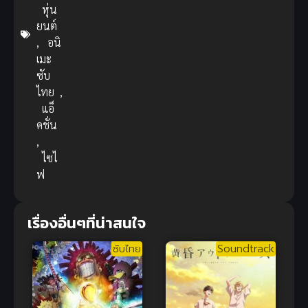
หุ่น
ยนต์
,
อนิ
เมะ
ซับ
ไทย
,
แอ็
คชั่น
,
ไซไ
ฟ
เรื่องอื่นๆที่น่าสนใจ
ซับไทย
Soundtrack