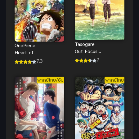
Tasogare
OnePiece
Out Focus
Heart of
Out Focus รัก
7
Gold ฮาร์
7.3
นอกสายตา
ทออฟโกลด์
ซับไทย
พากย์ไทย/ซับ
พากย์ไทย