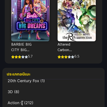
BARBIE BIG
Altered
CITY BIG
Carbon
DREAMS
Resleeved
5.7
6.5
(2021) บาร์บี้
อัลเทอร์ด
เมืองใหญ่
คาร์บอน รี
ความฝันอันยิ่ง
สลีฟ (2020)
ประเภทอนิเมะ
ใหญ่ พากย์
พากย์ไทย
20th Century Fox
(1)
ไทย
3D
(8)
Action บู๊
(212)