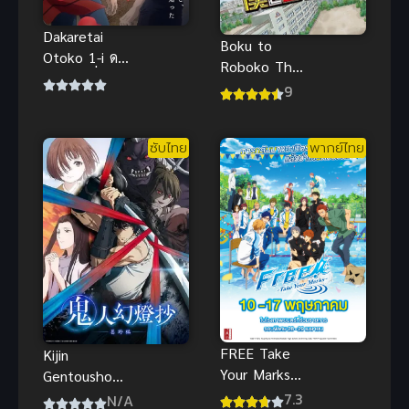
Dakaretai
Boku to
Otoko 1-i ดา
Roboko The
ไคจิ มูฟวี่ ภาค
Movie ผมกับ
9
สเปน อนิเมะ
โรโบโกะ หุ่น
ซับไทย สุดฟิน
เมดพันธุ์ซ่า
หัวใจ
ซับไทย
พากย์ไทย
FREE Take
Kijin
Your Marks
Gentoushou
ฟรี เทค ยัวร์
ลำนำโศกอสุร
7.3
N/A