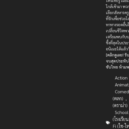
ใครเคยรู้ เมื่
ใกล้เข้ามา พ
เลือกสังหารครู
ที่รักเพื่อช่วย
หาทางรอดอื่นใ
เปลี่ยนชีวิตพ
เตรียมพบกับบท
ซึ้งที่สุดในประ
อนิเมะได้แล้ววั
[คลิกดูเลย! 
จบสุดประทั
ซับไทย ห้ามพ
Action บ
Animat
Comed
(ตลก)
,
(ดราม่า)
School
(โรงเรียน
Fi (ไซ-ไ