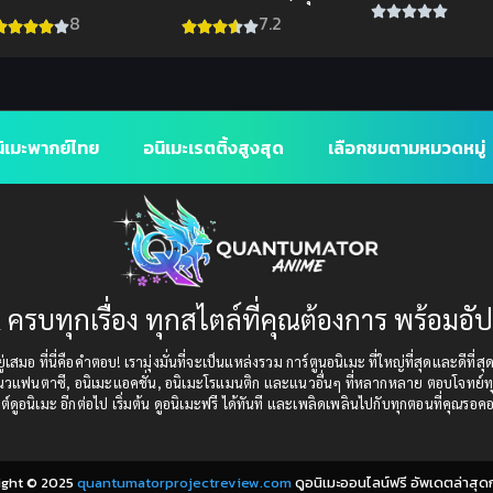
นักเรียนหญิงกำลั
เทพเจ้า ภาค 3
8
7.2
ทางไปยังค่ายฝึก
ิเมะพากย์ไทย
อนิเมะเรตติ้งสูงสุด
เลือกชมตามหมวดหมู่
 ครบทุกเรื่อง ทุกสไตล์ที่คุณต้องการ พร้อมอั
เสมอ ที่นี่คือคำตอบ! เรามุ่งมั่นที่จะเป็นแหล่งรวม การ์ตูนอนิเมะ ที่ใหญ่ที่สุดและดีที่ส
แนวแฟนตาซี, อนิเมะแอคชั่น, อนิเมะโรแมนติก และแนวอื่นๆ ที่หลากหลาย ตอบโจทย์ทุ
ต์ดูอนิเมะ อีกต่อไป เริ่มต้น ดูอนิเมะฟรี ได้ทันที และเพลิดเพลินไปกับทุกตอนที่คุณรอค
ight © 2025
quantumatorprojectreview.com
ดูอนิเมะออนไลน์ฟรี อัพเดตล่าสุด