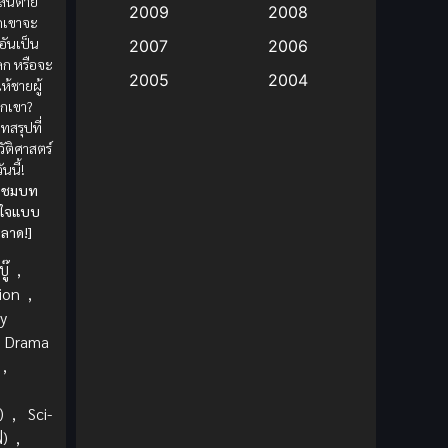
อเส้นตาย
2009
2008
วกเขาจะ
Big tits (นมใหญ่)
(19)
อันเป็น
2007
2006
โลก หรือจะ
2005
2004
ห้ชายผู้
Bitch (ผู้หญิงร่าน)
(1)
วกเขา?
2003
2002
สรุปที่
Blackmail (ข่มขู่)
(1)
2001
2000
วัติศาสตร์
นนี้!
Blood
(1)
1999
1998
รับชมบท
บใจแบบ
1997
1996
Bondage (ทาส)
(1)
ลาด!]
1993
1992
ู๊
,
boys love
(1)
1991
1990
ion
,
y
Censored (เซ็นเซอร์)
1989
(19)
1988
Drama
1987
1985
Comedy (ตลก)
(235)
,
1984
1983
Comedy (ตลก)
(85)
)
,
Sci-
1982
1981
ฟ)
,