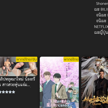
Shone
เมะ BILI
อนิเมะ 
อนิเมะ
NETFLI
เมะญี่ปุ่
พากย์ไทย/ซับ
พากย์ไทย
ลิปหลุดมาใหม่ น้องกรี
น สาวสวยหุ่นแจ่ม
บริการปากก่อนขย่มฉ่ำๆ