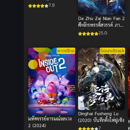
กลทะยานฟ้า
7.8
Da Zhu Zai Nian Fan 2
ศึกจักรพรรดิ์สวรรค์ ภาค
2 พากย์ไทย ซับไทย
25.0
พากย์ไทย
Soundtrack
Dinghai Fusheng Lu
มหัศจรรย์อารมณ์อลเวง
(2020) บันทึกติ้งไห่ฝูเซิง
2 (2024)
7