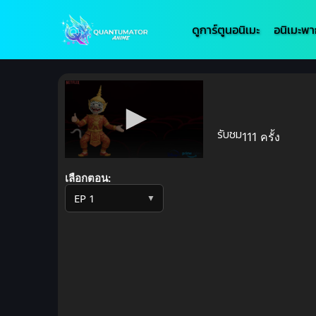
ดูการ์ตูนอนิเมะ
อนิเมะพา
รับชม
111 ครั้ง
Volume
90%
เลือกตอน:
▼