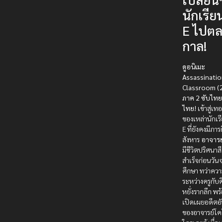
นักเรีย
E ไปต
กาล!
ดูอนิเมะ
Assassinati
Classroom (
ภาค 2 ซับไท
ไทย!
เข้าสู่เท
ของเหล่านักเร
E ที่ยังคงมีภา
สังหาร
อาจารย
มีชีวิตปริศนาส
สำเร็จก่อนวั
ศึกษา ทว่าคว
ระหว่างครูกับศิ
หยั่งรากลึก พร
เปิดเผยอดีตอั
ของอาจารย์โคโร