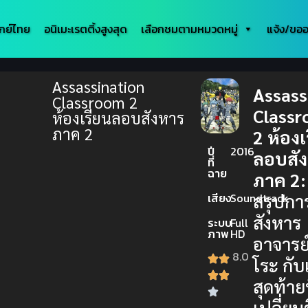
กย์ไทย
อนิเมะเรตติ้งสูงสุด
เลือกชมตามหมวดหมู่
แจ้ง/ขออ
Assassination
Assass
Classroom 2
Class
ห้องเรียนลอบสังหาร
ภาค 2
2 ห้องเ
ปี
2016
ลอบสั
ที่
ฉาย
ภาค 2:
สรุปก
เสียง
Soundtrack
สังหาร
ระบบ
Full
ภาพ
HD
อาจารย
8.0
โระ กั
สุดท้าย
เปลี่ยน