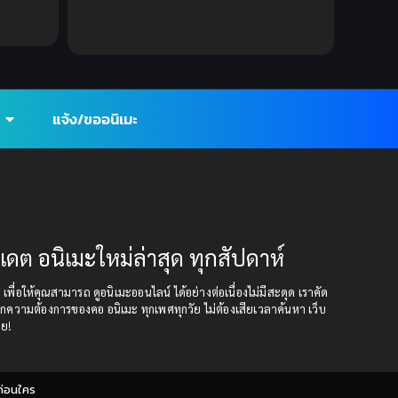
งเดิน
ดาราศา
Ecchi (ทะลึ่ง)
(25)
Economy
(1)
Emotional ซึ้งกินใจ
(2)
แจ้ง/ขออนิเมะ
Family
(13)
Family ครอบครัว
(37)
Fantasy (แฟนตาซี)
(109)
ปเดต อนิเมะใหม่ล่าสุด ทุกสัปดาห์
Fantasy (แฟนตาซี)
(395)
ุด เพื่อให้คุณสามารถ ดูอนิเมะออนไลน์ ได้อย่างต่อเนื่องไม่มีสะดุด เราคัด
กความต้องการของคอ อนิเมะ ทุกเพศทุกวัย ไม่ต้องเสียเวลาค้นหา เว็บ
Fantasy จินตนาการ
(93)
อย!
Feel Good ฟีลกู้ด
(5)
ก่อนใคร
Football
(2)