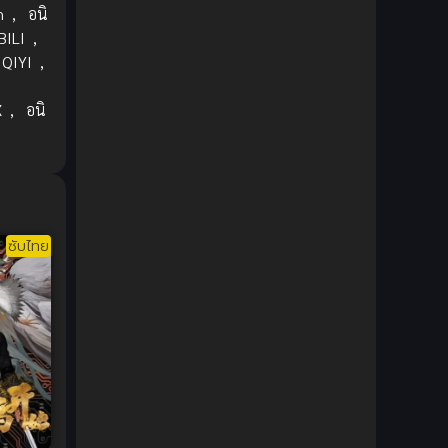
1980
1979
Comic Book การ์ตูน
(1)
n
,
อนิ
BILI
,
1977
1972
Coming of Age ก้าวพ้นวัย
(7)
IQIYI
,
Coming-of-Age ก้าวผ่านวัย
(6)
X
,
อนิ
น
Creampie (หลั่งใน)
(19)
Crime
(8)
Crime อาชญากรรม
(10)
ซับไทย
Cultivation
(33)
Cyberpunk
(4)
Dark Fantasy
(25)
Dark Fantasy ดาร์กแฟนตาซี
(1)