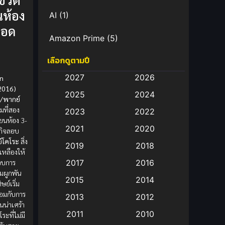
นห้อง
AI
(1)
ลอด
Amazon Prime
(5)
เลือกดูตามปี
Anal (ประตูหลัง)
(11)
2027
2026
on
Animation
(583)
2016)
2025
2024
ย/พากย์
Animation การ์ตูน
(88)
อมที่สอง
2023
2022
ียนห้อง 3-
2021
2020
Animation อนิเมะ
(72)
รกิจลอบ
์โคโระ
สิ่ง
2019
2018
ีเหลืองให้
Animation แอนิเมชั่น
(1)
นจบการ
2017
2016
ามผูกพัน
Animation แอนิเมชัน
(19)
2015
2014
ษย์เริ่ม
้อมกับการ
2013
2012
anime
(9)
นน่าเศร้า
2011
2010
ะที่ไม่มี
Anime อนิเมะ
(112)