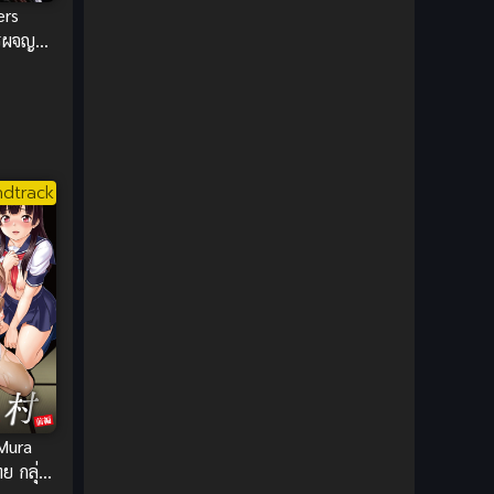
ers
DC Comics
(2)
รผจญภัย
กซับไทย
Demon (ปีศาจ)
(2)
Demons (ปีศาจ)
(6)
Detective (นักสืบ)
(1)
dtrack
Detective สืบสวน
(6)
Donghua
(89)
Double penetration (สองรู)
(2)
Drama (ดราม่า)
(147)
Drama (ดราม่า)
(112)
Mura
ย กลุ่ม
DreamWorks
(4)