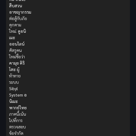
สืบสวน
อาชญากรรม
ต่อสู้กับภัย
คุกคาม
ใหม่.
ดูอนิ
เมะ
ออนไลน์
ศัตรูคน
ใหม่ชื่อว่า
คามุย คิริ
โตะ
ผู้
ท้าทาย
ระบบ
Sibyl
System
อ
นิเมะ
พากย์ไทย
ภาคนี้เน้น
ไปที่การ
ตรวจสอบ
ข้อจำกัด