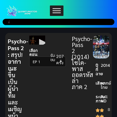
Psycho-
Psycho-
Pass
Pass 2
2
เลือก
:
สรุป!
ตอน:
รับ
(2014)
207
ชม
อากา
ไซโค-
▼
ครั้ง
ปี
2014
เนะ
พาส
ที่
ฉาย
ถอดรหัส
ขึ้น
ล่า
เป็น
เสียง
พากย์
ภาค 2
ไทย
ผู้นำ
ทีม
ระบบ
Full
ภาพ
HD
และ
เผชิญ
8
หน้า