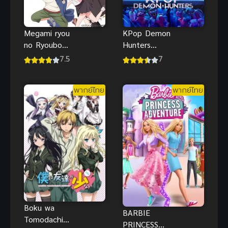
KPop Demon
Megami ryou
Hunters
no Ryoubo
(2026) เกิร์ล
kun เมงามิ
7
7.5
กรุ๊ปนักล่า
เรียว โนะ
ปีศาจ
เรียวโบะคุง
พากย์ไทย
พากย์ไทย
ภาค 1
Boku wa
BARBIE
Tomodachi
PRINCESS