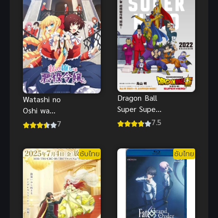
Dragon Ball
Watashi no
Super Super
Oshi wa
Hero ดราก้อน
Akuyaku
7.5
7
บอล พากย์
Reijou (2023)
ไทย อนิเมะ
ทำไงดีเกมนี้
ซับไทย
ซับไทย
แอคชั่นมันส์
นางร้ายน่ารัก