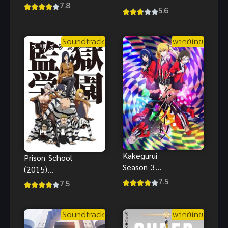
ga Sukunai
7.8
ADVENTURE
5.6
(2011) ชมรม
(2020) บาร์บี้
คนไร้เพื่อน
ภารกิจลับฉบับ
ภาค 1
Soundtrack
พากย์ไทย
เจ้าหญิง
Kakegurui
Prison School
Season 3
(2015)
(TBA) โคตร
7.5
โรงเรียนคุก
7.5
เซียนโรงเรียน
นรก
พนัน ภาค 3
Soundtrack
พากย์ไทย