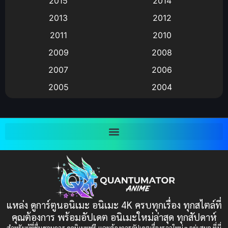
2015
2014
2013
2012
anime
(9)
2011
2010
Anime อนิเมะ
(112)
2009
2008
Big tits (นมใหญ่)
(19)
2007
2006
2005
2004
Bitch (ผู้หญิงร่าน)
(1)
2003
2002
Blackmail (ข่มขู่)
(1)
2001
2000
Blood
(1)
1999
1998
1997
1996
Bondage (ทาส)
(1)
1993
1992
boys love
(1)
1991
1990
แหล่ง ดูการ์ตูนอนิเมะ อนิเมะ 4K ครบทุกเรื่อง ทุกสไตล์ที่
Censored (เซ็นเซอร์)
1989
(19)
1988
คุณต้องการ พร้อมอัปเดต อนิเมะใหม่ล่าสุด ทุกสัปดาห์
1987
1985
สำหรับผู้ที่ชื่นชอบการ ดูอนิเมะฟรี และต้องการอัปเดตเรื่องราวใหม่ๆ อยู่เสมอ ที่นี่