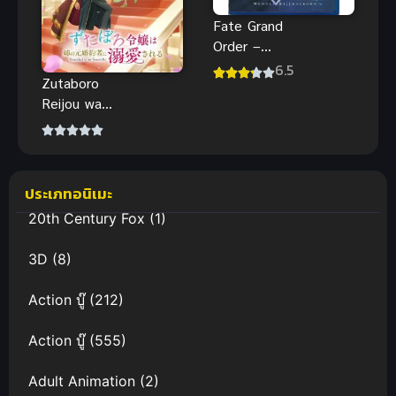
Fate Grand
Order –
Moonlight
6.5
Zutaboro
Lostroom
Reijou wa
The Movie
Ane no Moto
ซับไทย
Konyakusha
ni Dekiai
sareru คุณหนู
ประเภทอนิเมะ
ตัวสำรองมี
20th Century Fox
(1)
ท่านเคานท์มา
คลั่งรัก
3D
(8)
Action บู๊
(212)
Action บู๊
(555)
Adult Animation
(2)