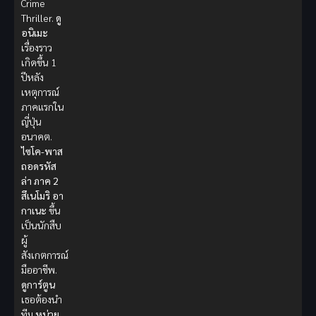
Crime
Thriller.
ดู
อนิเมะ
เรื่องราว
เกิดขึ้น 1
ปีหลัง
เหตุการณ์
ภาคแรกใน
ญี่ปุ่น
อนาคต.
ไซโค-พาส
ถอดรหัส
ล่า ภาค 2
สึเนโมริ อา
กาเนะ
ขึ้น
เป็นนักสืบ
ผู้
สังเกตการณ์
มืออาชีพ.
ดูการ์ตูน
เธอต้องนำ
ทีม
หน่วย