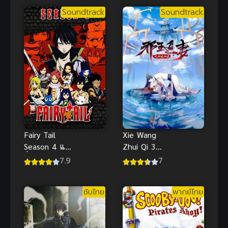
อยู่กับ สรุป
เพื่อนกันใช่มั้ย
Soundtrack
Soundtrack
ก่อนดู ข้อมูล
(ไม่ใช่!!)
เรื่อง ตอนให้
ชม
Xie Wang
Fairy Tail
Zhui Qi 3
Season 4 แฟ
(2020)
รี่เทล ศึกจอม
7
7.9
ทรราชตื๊อรัก
เวทอภินิหาร
ภาค 3
ภาค 4
ซับไทย
พากย์ไทย