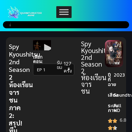
Spy
Spy
Kyoushitsu
Kyoushitsu
2nd
เลือก
2nd
ตอน:
รับ
Season
127
ชม
Season
2
▼
ครั้ง
ปี
2023
2
ห้องเรียน
ที่
จาร
ห้องเรียน
ฉาย
ชน
จาร
เสียง
Soundtr
ชน
ระบบ
Full
ภาค
ภาพ
HD
2:
6.8
สรุป!
ทีม