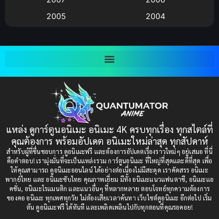
2005
2004
Bitch (ผู้หญิงร่าน)
(1)
2003
2002
Blackmail (ข่มขู่)
(1)
2001
2000
Blood
(1)
1999
1998
1997
1996
Bondage (ทาส)
(1)
1993
1992
boys love
(1)
1991
1990
แหล่ง ดูการ์ตูนอนิเมะ อนิเมะ 4K ครบทุกเรื่อง ทุกสไตล์ที่
Censored (เซ็นเซอร์)
1989
(19)
1988
คุณต้องการ พร้อมอัปเดต อนิเมะใหม่ล่าสุด ทุกสัปดาห์
1987
1985
สำหรับผู้ที่ชื่นชอบการ ดูอนิเมะฟรี และต้องการอัปเดตเรื่องราวใหม่ๆ อยู่เสมอ ที่นี่
Comedy (ตลก)
(235)
คือคำตอบ! เรามุ่งมั่นที่จะเป็นแหล่งรวม การ์ตูนอนิเมะ ที่ใหญ่ที่สุดและดีที่สุด เพื่อ
1984
1983
ให้คุณสามารถ ดูอนิเมะออนไลน์ ได้อย่างต่อเนื่องไม่มีสะดุด เราคัดสรร อนิเมะ
Comedy (ตลก)
(85)
พากย์ไทย และ อนิเมะซับไทย คุณภาพเยี่ยม มีทั้ง อนิเมะแนวแฟนตาซี, อนิเมะแอ
1982
1981
คชั่น, อนิเมะโรแมนติก และแนวอื่นๆ ที่หลากหลาย ตอบโจทย์ทุกความต้องการ
ของคอ อนิเมะ ทุกเพศทุกวัย ไม่ต้องเสียเวลาค้นหา เว็บไซต์ดูอนิเมะ อีกต่อไป เริ่ม
1980
1979
Comic Book การ์ตูน
(1)
ต้น ดูอนิเมะฟรี ได้ทันที และเพลิดเพลินไปกับทุกตอนที่คุณรอคอย!
1977
1972