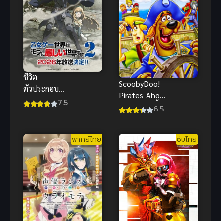
ชีวิต
ScoobyDoo!
ตัวประกอบ
Pirates Ahoy!
ภาค 2 การก
7.5
(2006) สคูบี้ดู
6.5
ลับมาของ
เรือโจรสลัด
พระเอกสุด
พากย์ไทย
กวนในโลกเกม
พากย์ไทย
ซับไทย
จีบหนุ่ม