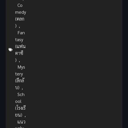
Co
medy
(ตลก
)
,
Fan
tasy
(แฟน
ตาซี
)
,
Mys
tery
(ลึกลั
บ)
,
Sch
ool
(โรงเรี
ยน)
,
แนว