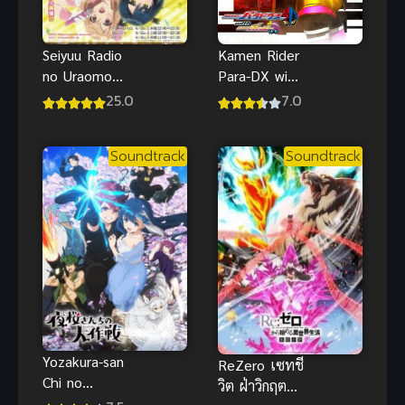
Kamen Rider
Seiyuu Radio
Para-DX with
no Uraomote
Poppy มาสค์
ซับไทย
7.0
25.0
ไรเดอร์เอ็กเซด
ไตรโลจี้ พารา
Soundtrack
Soundtrack
ดอกซ์ และ ป๊
อบปี้ ซับไทย
Yozakura-san
ReZero เซทชี
Chi no
วิต ฝ่าวิกฤต
Daisakusen