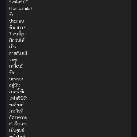
“โทโมชิบิ”
(Tomoshibi)
ซึ่ง
ประกอบ
ด้วยสาว ๆ
7 คนที่ถูก
ฝึกฝนให้
เป็น
สายลับ แม้
จะดู
เหมือนมี
ข้อ
บกพร่อง
อยู่บ้าง
ภาคนี้ ทีม
โทโมชิบิยัง
คงต้องทำ
ภารกิจที่
อัตราความ
สำเร็จแทบ
เป็นศูนย์
ต่อไป แต่