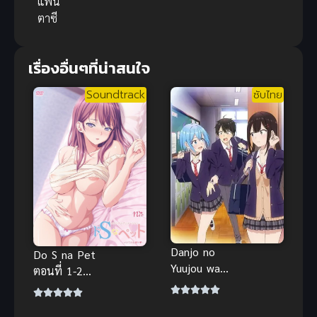
แฟน
ตาซี
เรื่องอื่นๆที่น่าสนใจ
Soundtrack
ซับไทย
Danjo no
Do S na Pet
Yuujou wa
ตอนที่ 1-2
Seiritsu suru?
ซับไทย ริโกะ
(Iya, Shinai!!)
จำต้องย้ายมา
เธอกับฉัน