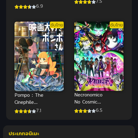
7.5
ซับไทย แฉ
6.9
หลวง
เบื้องหลังวงกา
รอนิเมะญี่ปุ่น
ซับไทย
ซับไทย
สุดปัง
Necronomico
Pompo : The
No Cosmic
Cinephile
Horror Show
ปอมโปะ แก๊ง
6.5
7.1
เนโครโนมิโก
ป่วนก๊วนทำ
และการแสดง
หนัง ซับไทยดู
สยองขวัญแห่ง
ฟรีจ้า
ประเภทอนิเมะ
จักรวาล