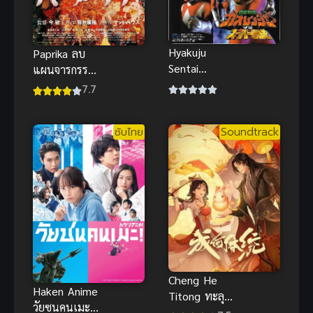
Hyakuju
Paprika ลบ
Sentai
แผนจารกรรม
Gaoranger ศึก
คนล่าฝัน
7.7
กู้โลก
พากย์ไทย
ขบวนการ
ซับไทย
Soundtrack
สรรพสัตว์ กา
โอเรนเจอร์
Cheng He
Haken Anime
Titong ทะลุ
วัยซนคนเมะ
มิติตะลุยวัง