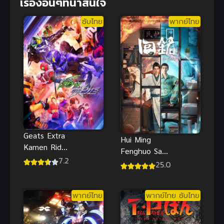
เรื่องอื่นๆที่น่าสนใจ
ซับไทย
พากย์ไทย
Geats Extra
Hui Ming
Kamen Rider
Fenghuo San
Tycoon
7.2
Yue ย้อนเวลา
25.0
meets
กู้วิกฤตซับไทย
Kamen Rider
Shinobi ซับ
พากย์ไทย
พากย์ไทย ซับไทย
ไทย