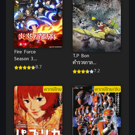
Fire Force
T.P Bon
Season 3
ตำรวจกาล
หน่วยผจญคน
8.7
เวลา (พากย์
7.2
ไฟลุก ภาค 3
ไทย ซับไทย)
พากย์ไทย แอ
คชั่นสุดเดือด
พากย์ไทย
พากย์ไทย/ซับ