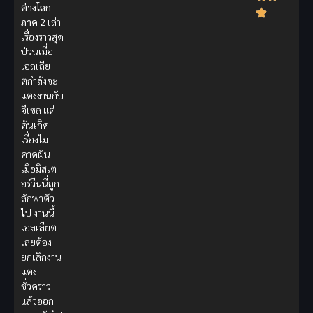
ต่างโลก
ภาค 2
เล่า
เรื่องราวสุด
ป่วนเมื่อ
เอลเลีย
ตกำลังจะ
แต่งงานกับ
จีเซล แต่
ดันเกิด
เรื่องไม่
คาดฝัน
เมื่อมิสเต
อร์วีนนี่ถูก
ลักพาตัว
ไป งานนี้
เอลเลียต
เลยต้อง
ยกเลิกงาน
แต่ง
ชั่วคราว
แล้วออก