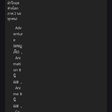
ฝ่าวิกฤต
ต่างโลก
ภาค 2 นะ
ทุกคน!
Adv
entur
e
(ผจญ
ภัย)
,
Ani
mati
on อ
นิ
เมะ
,
Ani
me อ
นิ
เมะ
,
Co