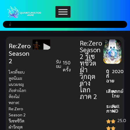
Re:Zero
Re:Zero
Season
Season
2 รีเซ
2
รับ
ทชีวิต
150
ชม
ฝ่า
ครั้ง
ปี
2020
ใครที่ชอบ
วิกฤต
ที่
ดูอนิเมะ
ฉาย
ต่าง
แนวผจญ
โลก
ภัยต่างโลก
เสียง
พากย์
ภาค 2
ไทย
ต้องไม่
พลาด!
ระบบ
Full
Re:Zero
ภาพ
HD
Season 2
25.0
รีเซทชีวิต
ฝ่าวิกฤต