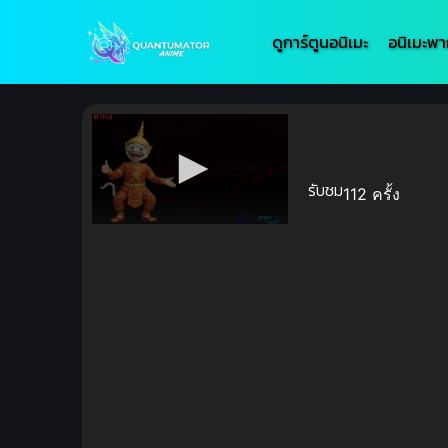
ดูการ์ตูนอนิเมะ
อนิเมะพา
รับชม
112 ครั้ง
Volume
90%