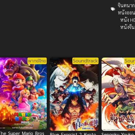
จินตนาก
หนังออน
หนัง H
หนังจีน
พากย์ไทย
Soundtrack
Soun
The Super Mario Bros
Blue Exorcist 2 Kyoto
Sengoku Youko 