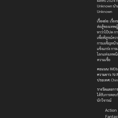
ผลิตปี 2024 
Unknown นำ
Unknown
เรื่องย่อ:
เรื่อง
ต่อสู้ของเทพผู
หาว่าโป้ปด กา
เพื่อพิสูจน์คว
การเผชิญหน้ากั
แข็งแกร่ง กา
โลกแห่งเทพน
ความเชื่อ
คะแนน:
IMDb 
ความยาว:
N/A
ประเทศ:
Chi
รางวัลและการ
ได้รับการตอบรั
นักวิจารณ์
Action บ
Fantas