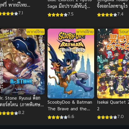
ูฟวี่ พากย์ไทย
Saga มือปราบผีพันธุ์
จิ้งจอกโลกซามูไร
แอนิเมชันผจญภัยตะลุย
7.1
ซาตาน ภาค 2
7.5
7.4
่านสุดฮิต
พากย์ไทย
พากย์ไทย
Soun
r. Stone Ryusui ด็อก
ScoobyDoo & Batman
Isekai Quartet 
เตอร์สโตน (ภาคพิเศษ)
The Brave and the
2
พากย์ไทย
8.2
Bold พากย์ไทยดูฟรีออน
6.6
7.0
ไลน์