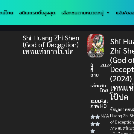
กย์ไทย
อนิเมะเรตติ้งสูงสุด
เลือกชมตามหมวดหมู่
แจ้ง/ขออ
Shi Huang Zhi Shen
Shi Hu
(God of Deception)
Zhi Sh
เทพแห่งการโป้ปด
(God o
ปี
2024
Decept
ที่
ฉาย
(2024)
เสียง
ซับ
เทพแห่
ไทย
โป้ปด
ระบบ
Full
ภาพ
HD
ข้อมูลภาพยนต
N/A
Huang Zhi S
of Deception
ภาพยนตร์แนว