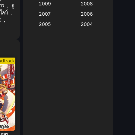
2009
2008
าร
,
ดู
ไลน์
,
Big tits (นมใหญ่)
(19)
2007
2006
D
,
2005
2004
Bitch (ผู้หญิงร่าน)
(1)
2003
2002
Blackmail (ข่มขู่)
(1)
2001
2000
Blood
(1)
1999
1998
dtrack
1997
1996
Bondage (ทาส)
(1)
1993
1992
boys love
(1)
1991
1990
Censored (เซ็นเซอร์)
1989
(19)
1988
1987
1985
Comedy (ตลก)
(235)
1984
1983
Comedy (ตลก)
(85)
1982
1981
อสูร