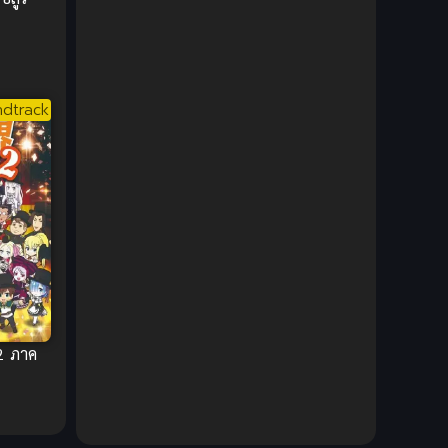
1980
1979
Comic Book การ์ตูน
(1)
1977
1972
Coming of Age ก้าวพ้นวัย
(7)
Coming-of-Age ก้าวผ่านวัย
(6)
dtrack
Creampie (หลั่งใน)
(19)
Crime
(8)
Crime อาชญากรรม
(10)
Cultivation
(33)
Cyberpunk
(4)
2 ภาค
Dark Fantasy
(25)
Dark Fantasy ดาร์กแฟนตาซี
(1)