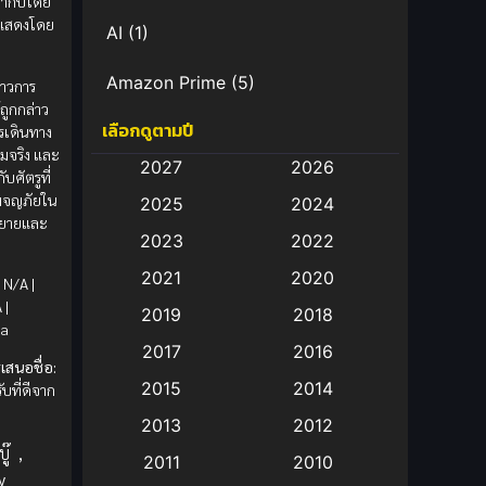
กำกับโดย
แสดงโดย
AI
(1)
Amazon Prime
(5)
ราวการ
้ถูกกล่าว
เลือกดูตามปี
รเดินทาง
Anal (ประตูหลัง)
(11)
ามจริง และ
2027
2026
บศัตรูที่
Animation
(583)
รผจญภัยใน
2025
2024
ิยายและ
Animation การ์ตูน
(88)
2023
2022
2021
2020
Animation อนิเมะ
(72)
N/A |
 |
2019
2018
na
Animation แอนิเมชั่น
(1)
2017
2016
เสนอชื่อ:
Animation แอนิเมชัน
(19)
2015
2014
บที่ดีจาก
2013
2012
anime
(9)
ู๊
,
2011
2010
y
Anime อนิเมะ
(112)