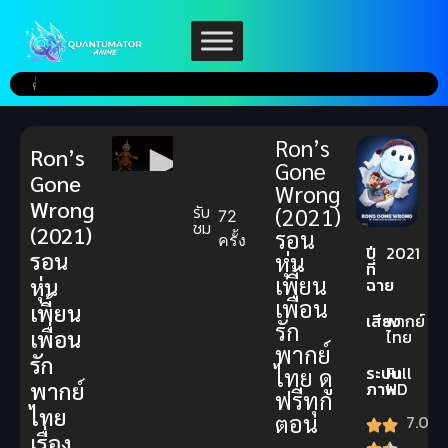
Ron’s
Ron’s
Gone
Gone
Wrong
Wrong
รับ
(2021)
72
ชม
(2021)
รอน
ครั้ง
ปี
2021
รอน
หุ่น
ที่
เพี้ยน
หุ่น
ฉาย
เพื่อน
เพี้ยน
เสียง
พากย์
รัก
เพื่อน
ไทย
พากย์
รัก
ระบบ
Full
ไทย ดู
พากย์
ภาพ
HD
ฟรีทุก
ไทย
ตอน
7.0
เรื่อง