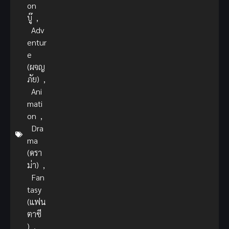
on
บู๊
,
Adv
entur
e
(ผจญ
ภัย)
,
Ani
mati
on
,
Dra
ma
(ดรา
ม่า)
,
Fan
tasy
(แฟน
ตาซี
)
,