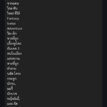
จากแดน
ไกล ซับ
ไทย!
ซีรีส์
Fantasy
Isekai
Adventure
วิล
เด็ก
ชายที่ถูก
เลี้ยงดูโดย
อันเดด 3
ตนในเมือง
แห่งความ
ตายที่ถูก
ทำลาย:
บลัด
โครง
กระดูก
นักรบ,
แมรี่
นักบวช
หญิงมัมมี่,
และ
กัส