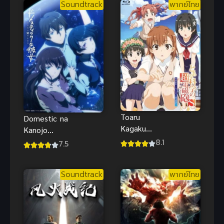
Soundtrack
พากย์ไทย
สายลมทองคำ
Toaru
Domestic na
Kagaku
Kanojo
Railgun S เรล
(2019) บท
8.1
7.5
กัน แฟ้มลับ
เรียนรักเส้น
ภาค 2 พากย์
ทางหัวใจ
Soundtrack
พากย์ไทย
ไทย