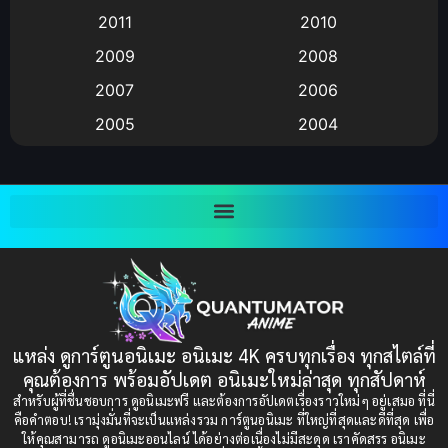
2011
2010
Anime อนิเมะ
(112)
2009
2008
Big tits (นมใหญ่)
(19)
2007
2006
2005
2004
Bitch (ผู้หญิงร่าน)
(1)
2003
2002
Blackmail (ข่มขู่)
(1)
2001
2000
Blood
(1)
1999
1998
1997
1996
Bondage (ทาส)
(1)
1993
1992
boys love
(1)
1991
1990
แหล่ง ดูการ์ตูนอนิเมะ อนิเมะ 4K ครบทุกเรื่อง ทุกสไตล์ที่
Censored (เซ็นเซอร์)
1989
(19)
1988
คุณต้องการ พร้อมอัปเดต อนิเมะใหม่ล่าสุด ทุกสัปดาห์
1987
1985
สำหรับผู้ที่ชื่นชอบการ ดูอนิเมะฟรี และต้องการอัปเดตเรื่องราวใหม่ๆ อยู่เสมอ ที่นี่
Comedy (ตลก)
(85)
คือคำตอบ! เรามุ่งมั่นที่จะเป็นแหล่งรวม การ์ตูนอนิเมะ ที่ใหญ่ที่สุดและดีที่สุด เพื่อ
1984
1983
ให้คุณสามารถ ดูอนิเมะออนไลน์ ได้อย่างต่อเนื่องไม่มีสะดุด เราคัดสรร อนิเมะ