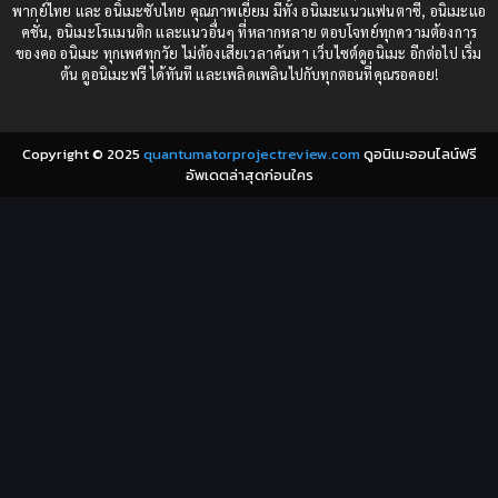
Comedy (ตลก)
(235)
พากย์ไทย และ อนิเมะซับไทย คุณภาพเยี่ยม มีทั้ง อนิเมะแนวแฟนตาซี, อนิเมะแอ
1982
1981
คชั่น, อนิเมะโรแมนติก และแนวอื่นๆ ที่หลากหลาย ตอบโจทย์ทุกความต้องการ
ของคอ อนิเมะ ทุกเพศทุกวัย ไม่ต้องเสียเวลาค้นหา เว็บไซต์ดูอนิเมะ อีกต่อไป เริ่ม
1980
1979
Comic Book การ์ตูน
(1)
ต้น ดูอนิเมะฟรี ได้ทันที และเพลิดเพลินไปกับทุกตอนที่คุณรอคอย!
1977
1972
Coming of Age ก้าวพ้นวัย
(7)
Copyright © 2025
quantumatorprojectreview.com
ดูอนิเมะออนไลน์ฟรี
Coming-of-Age ก้าวผ่านวัย
(6)
อัพเดตล่าสุดก่อนใคร
Creampie (หลั่งใน)
(19)
Crime
(8)
Crime อาชญากรรม
(10)
Cultivation
(33)
Cyberpunk
(4)
Dark Fantasy
(25)