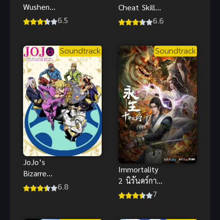
Wushen
Cheat Skill
(Ascendants
wo Te ni
6.5
6.6
of the Nine
Shita Ore wa
Suns) เทพ
สกิลโกงไร้
Soundtrack
Soundtrack
สงครามเก้า
เทียมทาน
ตะวัน
สร้างตำนาน
ในสองโลก
JoJo’s
Immortality
Bizarre
2 นิรันดร์กาล
Adventure
6.8
ภาค 2 ซับไทย
7
Golden Wind
2024
โจโจ้ ล่าข้าม
ศตวรรษ