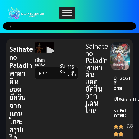
Saihate
Saihate
no
no
Paladin
เลือก
Paladin
ตอน:
รับ
พาลา
119
ชม
พาลา
ดิน
▼
ครั้ง
ปี
2021
ดิน
ยอด
ที่
อัศวิน
ฉาย
ยอด
จาก
อัศวิน
เสียง
Soundtr
แดน
จาก
ไกล
ระบบ
Full
แดน
ภาพ
HD
ไกล:
7.8
สรุป!
วิล