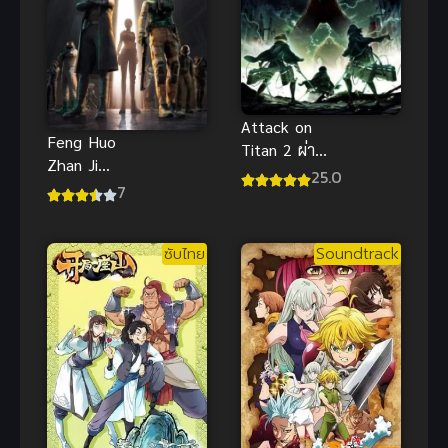
Attack on
Feng Huo
Titan 2 ผ่า
Zhan Ji
พิภพไททัน
25.0
(2023)
7
ภาค 2 ตอน
สงครามลม
พิเศษ ซับไทย
และไฟ
ซับไทย
Soundtrack