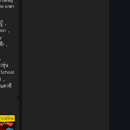
มการผจญ
1980
1979
Comic Book การ์ตูน
(1)
ละ
บาฮา
1977
1972
Coming of Age ก้าวพ้นวัย
(7)
ู๊
,
Coming-of-Age ก้าวผ่านวัย
(6)
ion
,
y
Creampie (หลั่งใน)
(19)
ี)
,
Crime
(8)
,
(หุ่น
Crime อาชญากรรม
(10)
School
)
,
Cultivation
(33)
นตาซี
Cyberpunk
(4)
Dark Fantasy
(25)
ากย์ไทย
Dark Fantasy ดาร์กแฟนตาซี
(1)