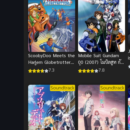
ScoobyDoo Meets the
Mobile Suit Gundam
i
Harlem Globetrotters
00 (2007) โมบิลสูท กัน
สคูบี้ดู กับทีมรวมดาว
ดั้ม ดับเบิลโอ ภาค 1
7.3
7.8
Soundtrack
Soundtrack