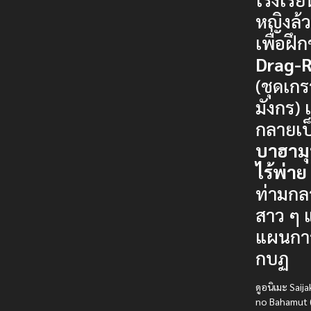
หญิงล้
เพื่อฝึก
Drag-R
(ชุดเก
มังกร)
กลายเป
บาฮามุท
ไร้พ่าย
ท่ามกล
สาว ๆ 
แผนกา
กบฏ
ดูอนิเมะ Saij
no Bahamut 