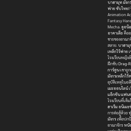
บาฮามุท มังกร
พ่าย ซับไทย!
ซ
Animation Ac
Fantasy Har
Mecha.
ดูอนิ
อาคาเดีย
คืออ
ชายของอาณาจัก
สลาย.
บาฮามุ
เหล็กไร้พ่าย
เ
โรงเรียนหญิงล้
ฝึกขับ
Drag-R
การ์ตูน
เขาถูกเ
มังกรเหล็กไร้
อุบัติเหตุในอด
เมะออนไลน์
เ
แอ็กชัน
แฟนต
โรงเรียนที่เต็
ฮาเร็ม
อนิเมะ
การต่อสู้ด้วย
ห
มังกร
เพื่อปกป
อาณาจักร
หนัง