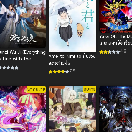
Yu-Gi-Oh TheMov
เกมกลคนอัจฉริย
มูฟวี่ พีระมิดแห่
4.8
Junzi Wu Ji (Everything
Ame to Kimi to กับเธอ
พากย์ไทย
s Fine with the
และสายฝน
Emperor) ยอดบุรุษไม่
7.5
หวั่นชะตา
พากย์ไทย
ซับไทย