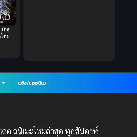
Ecchi (ทะลึ่ง)
(25)
Economy
(1)
 The
บไทย
Emotional ซึ้งกินใจ
(2)
Family
(13)
Family ครอบครัว
(37)
Fantasy (แฟนตาซี)
(109)
แจ้ง/ขออนิเมะ
Fantasy (แฟนตาซี)
(392)
Fantasy จินตนาการ
(93)
Feel Good ฟีลกู้ด
(5)
ปเดต อนิเมะใหม่ล่าสุด ทุกสัปดาห์
Football
(2)