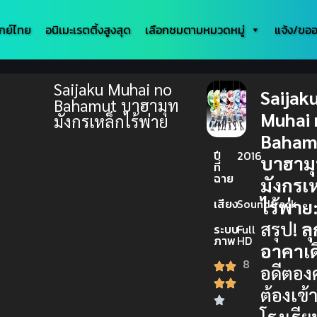
กย์ไทย
อนิเมะเรตติ้งสูงสุด
เลือกชมตามหมวดหมู่
แจ้ง/ขออ
Saijaku Muhai no
Saijak
Bahamut บาฮามุท
Muhai 
มังกรเหล็กไร้พ่าย
Baham
ปี
2016
บาฮาม
ที่
ฉาย
มังกรเ
ไร้พ่าย
เสียง
Soundtrack
สรุป!
ลุ
ระบบ
Full
ภาพ
HD
อาคาเด
8
อดีตอง
ต้องเข้
โรงเรีย