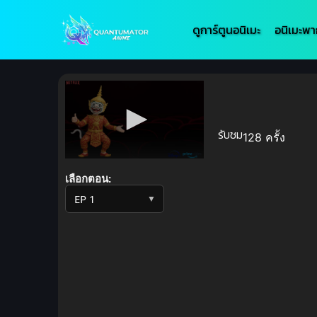
ดูการ์ตูนอนิเมะ
อนิเมะพา
รับชม
128 ครั้ง
Volume
90%
เลือกตอน:
▼