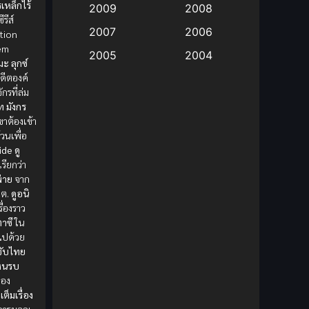
เหล็กไร้
2009
2008
ีรีส์
Big tits (นมใหญ่)
(19)
2007
2006
tion
em
2005
2004
Bitch (ผู้หญิงร่าน)
(1)
เมะ
ลุกซ์
ดีตองค์
2003
2002
รที่ล่ม
Blackmail (ข่มขู่)
(1)
2001
2000
ท มังกร
ขาต้องเข้า
Blood
(1)
1999
1998
วนเพื่อ
1997
1996
ide
ดู
Bondage (ทาส)
(1)
รียกว่า
1993
1992
พ่าย
จาก
boys love
(1)
ีต.
ดูอนิ
1991
1990
รื่องราว
Censored (เซ็นเซอร์)
1989
(19)
1988
าซี
ใน
มไปด้วย
1987
1985
Comedy (ตลก)
(235)
ซับไทย
ุ่นรบ
1984
1983
้อง
Comedy (ตลก)
(85)
1982
1981
เต็มเรื่อง