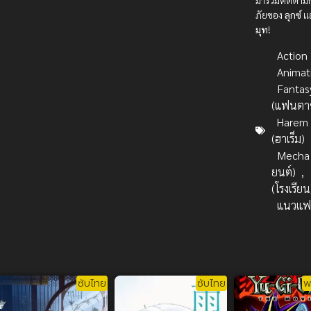
มาร่วมติดตา
ภัยของ
ลุกซ์
แ
มุท
!
Action บ
Animat
Fantas
(แฟนตาซ
Harem
(ฮาเร็ม)
Mecha 
ยนต์)
,
(โรงเรียน
แนวแฟ
ซับไทย
ซับไทย
พ