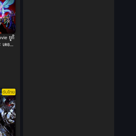
DC Comics
(2)
Demon (ปีศาจ)
(2)
Demons (ปีศาจ)
(6)
ie ยูกิ
ะ เดอะ
Detective (นักสืบ)
(1)
งเเสง
Detective สืบสวน
(6)
Donghua
(89)
Double penetration (สองรู)
(2)
ซับไทย
Drama (ดราม่า)
(147)
Drama (ดราม่า)
(112)
DreamWorks
(4)