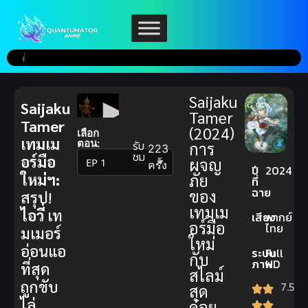
Saijaku
Saijaku
Tamer
Tamer
(2024)
เลือก
เทมเม
ตอน:
รับ
การ
223
ชม
อร์มือ
ผจญ
▼
ครั้ง
ปี
2024
ใหม่ฯ:
ภัย
ที่
ฉาย
ของ
สรุป!
เทมเม
ไอวี่
เท
เสียง
พากย์
อร์มือ
ไทย
มเมอร์
ใหม่
อ่อนแอ
ระบบ
Full
กับ
ภาพ
HD
ที่สุด
สไลม์
ถูกขับ
7.5
สุด
ไล่
ด๋อย