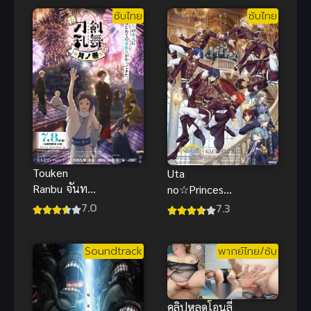
ซับไทย
ซับไทย
Touken
Uta
Ranbu จันทรา
no☆Princesa
บทแห่ง
ma♪ Movie
7.0
7.3
จันทรา โท
Maji Love
เคนรันบุ ซับ
Kingdom ซับ
Soundtrack
พากย์ไทย/ซับ
ไทย อนิเมะ
ไทยดูฟรีจ้า
ต่อสู้ดีมาก
คลิปหลุดโอนลี่