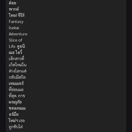
ด๋อย
พากย์
ไทย!
ซีรีส์
Fantasy
Isekai
Adventure
Slice of
Life.
ดูอนิ
เมะ
ไอวี่
เด็กสาวที่
เกิดใหม่ใน
ต่างโลกแต่
กลับมีสกิล
เทมเมอร์
ที่อ่อนแอ
ที่สุด.
การ
ผจญภัย
ของเทมเม
อร์มือ
ใหม่ฯ
เธอ
ถูกขับไล่