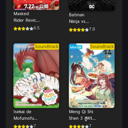
Masked
Batman
Rider Revice
Niinja vs
& Avataro
6.5
Yakuza
7.8
Sentai
League
Donbrothers
(2025) แบท
มูฟวี่ พากย์
Soundtrack
Soundtrack
แมน นินจา
ไทย
ปะทะ ยากูซ่า
Isekai de
Meng Qi Shi
Mofumofu
Shen 3 สูตร
(2024) เกิด
รักซินเดอเรล
7
7