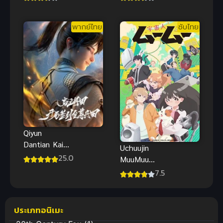
ใหม่ต่างโลก
ล่า ภาค 3
ฉันได้สกิลสุด
พากย์ไทย
ซับไทย
ยอดทำให้สัตว์
รัก
Qiyun
Dantian Kaiju
Uchuujin
Qiandao
25.0
MuuMuu
Zhizun
เหมียวต่างดาว
7.5
Dantian ซับ
ไทย
ประเภทอนิเมะ