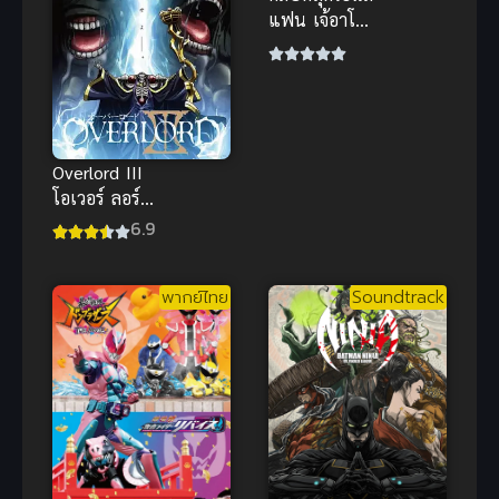
แฟน เจ้อาโฮลิ
หุ่นอวบผมทอง
กระแทกเน้นๆ
เสียงคราง
หวาน
Overlord III
โอเวอร์ ลอร์ด
จอมมารพิชิต
6.9
โลก ภาค 3
พากย์ไทย
Soundtrack