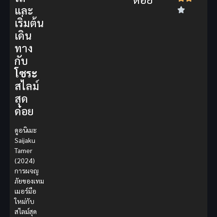
และ
เริ่มต้น
เดิน
ทาง
กับ
โซระ
สไลม์
สุด
ด๋อย
ดูอนิเมะ
Saijaku
Tamer
(2024)
การผจญ
ภัยของเทม
เมอร์มือ
ใหม่กับ
สไลม์สุด