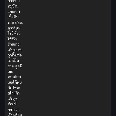
ออกจาก
หมู่บ้าน
และต้อง
เริ่มเดิน
ทางเร่ร่อน.
ดูการ์ตูน
ไอวี่
ต้อง
ใช้ชีวิต
ด้วยการ
เก็บของที่
ถูกทิ้งเพื่อ
เอาชีวิต
รอด.
ดูอนิ
เมะ
ออนไลน์
เธอได้พบ
กับ
โซระ
สไลม์ตัว
เล็กสุด
ด๋อยที่
กลายมา
เป็นเพื่อน