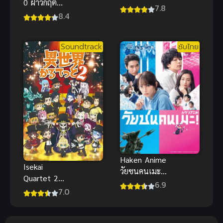
0 ฝ่าวิกฤต
(2021) ข้าคือ
7.8
พิชิตกาลเวลา
8.4
เทพเจ้าผู้ยิ่ง
ซีโร่
ใหญ่ ภาค 2
Soundtrack
ซับไทย
Haken Anime
Isekai
วัยซนคนเมะ
Quartet 2
ซับไทย แฉ
6.9
ภาค 2
7.0
เบื้องหลังวงกา
รอนิเมะญี่ปุ่น
สุดปัง