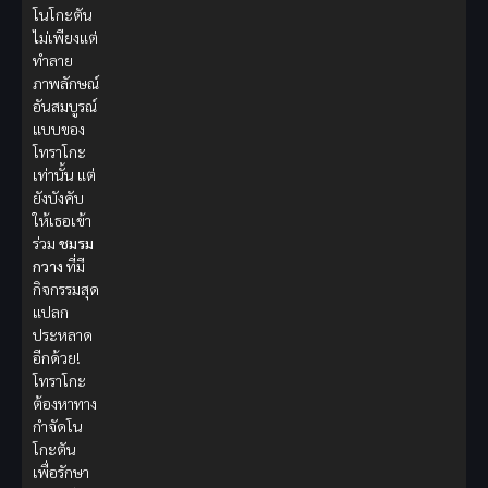
โนโกะตัน
ไม่เพียงแต่
ทำลาย
ภาพลักษณ์
อันสมบูรณ์
แบบของ
โทราโกะ
เท่านั้น แต่
ยังบังคับ
ให้เธอเข้า
ร่วม
ชมรม
กวาง
ที่มี
กิจกรรมสุด
แปลก
ประหลาด
อีกด้วย!
โทราโกะ
ต้องหาทาง
กำจัดโน
โกะตัน
เพื่อรักษา