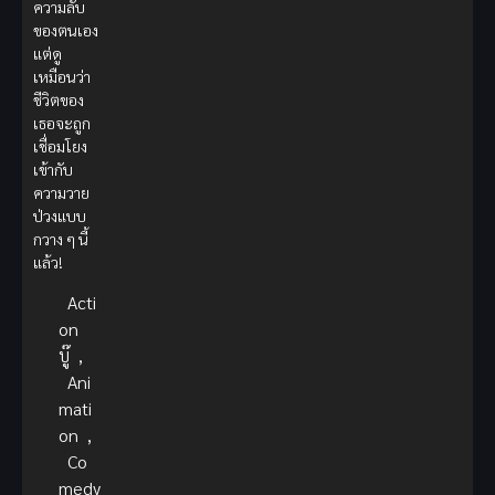
ความลับ
ของตนเอง
แต่ดู
เหมือนว่า
ชีวิตของ
เธอจะถูก
เชื่อมโยง
เข้ากับ
ความวาย
ป่วงแบบ
กวาง ๆ นี้
แล้ว!
Acti
on
บู๊
,
Ani
mati
on
,
Co
medy