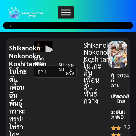
Shikanoko
Shikanoko
Nokonoko
Nokonoko
Koshitantan
เลือก
Koshitantan
ตอน:
รับ
โนโกะ
126
ชม
โนโกะ
ตัน
▼
ครั้ง
ปี
2024
ตัน
เพื่อน
ที่
ฉาย
ฉัน
เพื่อน
พันธุ์
ฉัน
เสียง
พากย์
กวาง
ไทย
พันธุ์
กวาง:
ระบบ
Full
ภาพ
HD
สรุป!
โทรา
7.5
โกะ