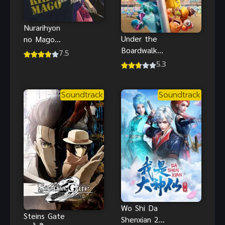
Nurarihyon
Under the
no Mago
Boardwalk
Sennen
7.5
ซับไทย อนิ
Makyou นูระ
5.3
เมะผจญภัย
หลานจอมภูต
ของปูเสฉวน
ภาค 2
Soundtrack
Soundtrack
น้อยริม
ชายหาดน่าดู
Wo Shi Da
Steins Gate
Shenxian 2