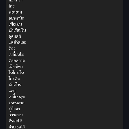
โกะ
พยายาม
อย่างหนัก
เพื่อเป็น
นักเรียนใน
อุดมคติ
แต่ชีวิตเธอ
ต้อง
เปลี่ยนไป
ตลอดกาล
เมื่อ
ชิคา
โนโกะ โน
โกะตัน
นักเรียน
แลก
เปลี่ยนสุด
ประหลาด
ผู้มี
เขา
กวาง
บน
ศีรษะได้
ช่วยเธอไว้