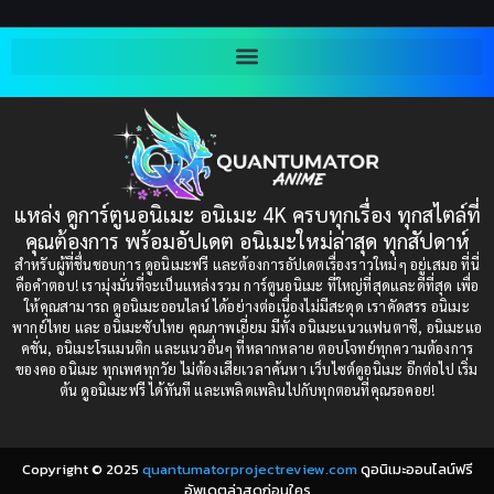
Blackmail (ข่มขู่)
(1)
2001
2000
Blood
(1)
1999
1998
1997
1996
Bondage (ทาส)
(1)
1993
1992
boys love
(1)
1991
1990
แหล่ง ดูการ์ตูนอนิเมะ อนิเมะ 4K ครบทุกเรื่อง ทุกสไตล์ที่
Censored (เซ็นเซอร์)
1989
(19)
1988
คุณต้องการ พร้อมอัปเดต อนิเมะใหม่ล่าสุด ทุกสัปดาห์
1987
1985
สำหรับผู้ที่ชื่นชอบการ ดูอนิเมะฟรี และต้องการอัปเดตเรื่องราวใหม่ๆ อยู่เสมอ ที่นี่
Comedy (ตลก)
(235)
คือคำตอบ! เรามุ่งมั่นที่จะเป็นแหล่งรวม การ์ตูนอนิเมะ ที่ใหญ่ที่สุดและดีที่สุด เพื่อ
1984
1983
ให้คุณสามารถ ดูอนิเมะออนไลน์ ได้อย่างต่อเนื่องไม่มีสะดุด เราคัดสรร อนิเมะ
Comedy (ตลก)
(85)
พากย์ไทย และ อนิเมะซับไทย คุณภาพเยี่ยม มีทั้ง อนิเมะแนวแฟนตาซี, อนิเมะแอ
1982
1981
คชั่น, อนิเมะโรแมนติก และแนวอื่นๆ ที่หลากหลาย ตอบโจทย์ทุกความต้องการ
ของคอ อนิเมะ ทุกเพศทุกวัย ไม่ต้องเสียเวลาค้นหา เว็บไซต์ดูอนิเมะ อีกต่อไป เริ่ม
1980
1979
Comic Book การ์ตูน
(1)
ต้น ดูอนิเมะฟรี ได้ทันที และเพลิดเพลินไปกับทุกตอนที่คุณรอคอย!
1977
1972
Coming of Age ก้าวพ้นวัย
(7)
Copyright © 2025
quantumatorprojectreview.com
ดูอนิเมะออนไลน์ฟรี
Coming-of-Age ก้าวผ่านวัย
(6)
อัพเดตล่าสุดก่อนใคร