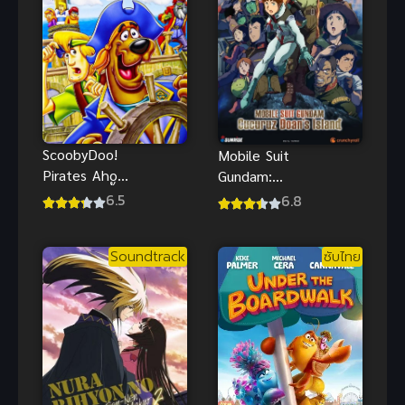
เอลฟ์เลี้ยงใน
ชมรมสคูลไอ
ฐาน(แมว)ครับ
ดอลนิจิกะซากิ
เดอะมูฟวี่
ปัจฉิมบท พาร์
ท 1 ซับไทย
ScoobyDoo!
Mobile Suit
Pirates Ahoy!
Gundam:
(2006) สคูบี้ดู
Cucuruz
6.5
6.8
เรือโจรสลัด
Doan’s
พากย์ไทย
Island บันทึก
Soundtrack
ซับไทย
สงคราม ซับ
ไทยฟรี