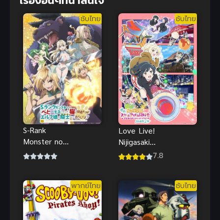
เรื่องอื่นๆที่น่าสนใจ
ซับไทย
ซับไทย
S-Rank
Love Live!
Monster no
Nijigasaki
“Behemoth”
Gakuen
7.8
กระผม
School Idol
เป็น(เบฮี
Doukoukai
พากย์ไทย
ซับไทย
มอธ)มอนส
Kanketsu-
เตอร์ S แรงค์
hen Part1
แต่ตอนนี้ถูก
เลิฟไลฟ์