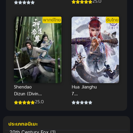
Namaiki na
25.0
Sunzen
Imouto to H-
Anime ซับ
พากย์ไทย
ซับไทย
ไทย Big tits
Hua Jianghu
Shendao
7
Dizun (Divine
(Degenerate-
Lord of the
25.0
Drawing
Heavens) ซับ
Jiang Hu 7)
ไทย
ยุทธจักรของ
ประเภทอนิเมะ
คนเลว ภาค 7
20th Century Fox
(1)