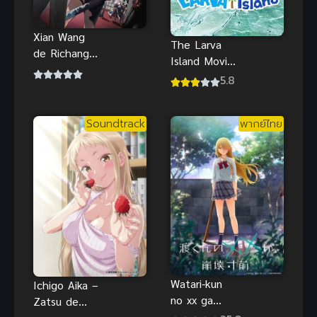
Xian Wang
The Larva
de Richang
Island Movie
Shenghuo 3
ลาร์วาผจญภัย
5.8
ชีวิตประจำวัน
บนเกาะ
ของราชาแห่ง
หรรษา เดอะ
เซียน ภาค 3
Soundtrack
พากย์ไทย
มูฟวี่ พากย์
Xian Wang
ไทย
de Richang
Shenghuo 3
ชีวิตประจำวัน
ของราชาแห่ง
เซียน ภาค 3
Watari-kun
Ichigo Aika –
no xx ga
Zatsu de
Houkai