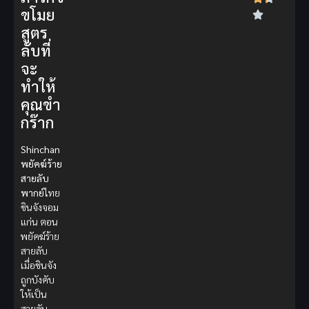
ขโมย
สูตร
ลับที่
จะ
ทำให้
คุณขำ
กร๊าก
Shinchan
พยัคฆ์ร้าย
สายลับ
พากย์
ไทย
ชินจังจอม
แก่น ตอน
พยัคฆ์ร้าย
สายลับ
เมื่อชินจัง
ถูกบังคับ
ให้เป็น
สายลับ