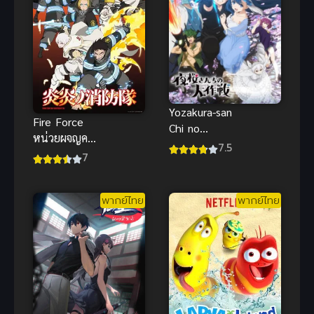
Yozakura-san
Fire Force
Chi no
หน่วยผจญคน
Daisakusen
7.5
ไฟลุก ภาค 1
7
ปฏิบัติการลับ
ซับไทย 2019
บ้านโยซากุระ
พากย์ไทย
พากย์ไทย