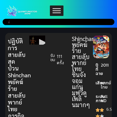
Shinchan
ปฏิบัติ
พยัคฆ์
การ
ร้าย
สายลับ
รับ
สายลับ
111
ชม
สุด
พากย์
ครั้ง
ปี
2011
ป่วน
ไทย
ที่
ฉาย
ชินจัง
Shinchan
จอม
พยัคฆ์
เสียง
พากย์
แก่น
ไทย
ร้าย
มูฟวี่ดู
สายลับ
ระบบ
Full
เพลิ
ภาพ
HD
พากย์
นมากๆ
ไทย
6.5
ภารกิจ