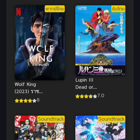
พากย์ไทย
ซับไทย
Lupin III
Wolf King
Dead or
(2023) ราชา
Alive จอมโจร
7.0
หมาป่า ภาค
8
ลูแปงที่ 3 เดด
1
ออร์ อะไลฟ์
ซับไทย ดูฟรี
Soundtrack
Soundtrack