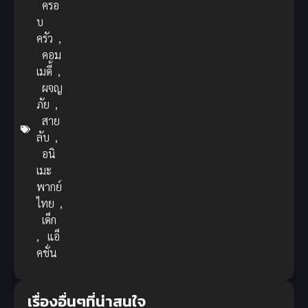
ครอ
บ
ครัว
,
คอม
เมดี้
,
ผจญ
ภัย
,
สาย
ลับ
,
อนิ
เมะ
พากย์
ไทย
,
เด็ก
,
แอ็
คชั่น
เรื่องอื่นๆที่น่าสนใจ