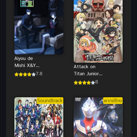
Aiyou de
Mishi X&Y
Attack on
(2024) ห้อง
7.8
Titan Junior
ลับซ่อน
High ผ่า!
8
ปริศนา
มัธยมไททัน
Soundtrack
พากย์ไทย