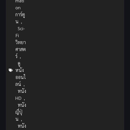
mati
on
การ์ตู
น
,
Sci-
Fi
วิทยา
ศาสต
ร์
,
ดู
หนัง
ออนไ
ลน์
,
หนัง
HD
,
หนัง
ญี่ปุ่
น
,
หนัง