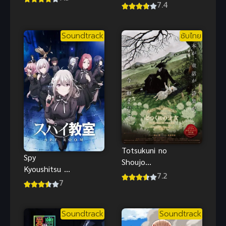
ผิดรึไงถ้าใจ
7.4
Yama no Ou
อยากจะพบรัก
(2023) พาลา
ในดันเจี้ยน
ดิน ภาค 2
Soundtrack
ซับไทย
ภาค 3
Totsukuni no
Spy
Shoujo
Kyoushitsu 1
(2022) เด็ก
7.2
ห้องเรียนจาร
7
สาวผู้ที่ถูกทอด
ชน ภาค 1
OVA ซับไทย
2023 ซับไทย
Soundtrack
Soundtrack