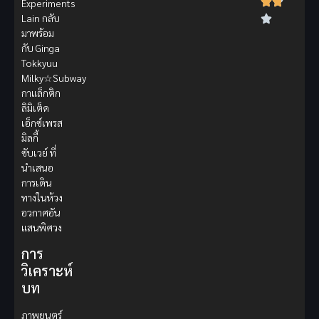
Experiments
Lain กลับ
มาพร้อม
กับ Ginga
Tokkyuu
Milky☆Subway
กาแล็กติก
ลิมิเต็ด
เอ็กซ์เพรส
มิลกี้
ซับเวย์ ที่
นำเสนอ
การเดิน
ทางในห้วง
อวกาศอัน
แสนพิศวง
การ
วิเคราะห์
บท
ภาพยนตร์