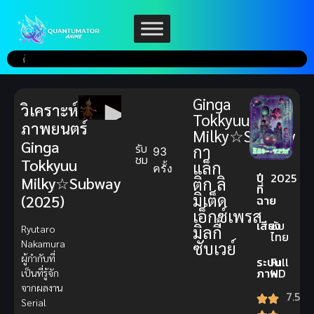
Ginga
วิเคราะห์
Tokkyuu
ภาพยนตร์
Milky☆Subway
Ginga
รับ
กา
93
ชม
Tokkyuu
แล็ก
ครั้ง
ปี
2025
Milky☆Subway
ติก ลิ
ที่
มิเต็ด
(2025)
ฉาย
เอ็กซ์เพรส
เสียง
ซับ
มิลกี้
Ryutaro
ไทย
Nakamura
ซับเวย์
ผู้กำกับที่
ระบบ
Full
ภาพ
HD
เป็นที่รู้จัก
จากผลงาน
7.5
Serial