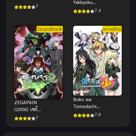
Yakkyoku
Umarekawatt
7
เภสัชกรเทพ
7.4
a (2023) เกิด
สองโลก
ใหม่เป็นตู้
หยอดเหรียญ
Soundtrack
พากย์ไทย
แล้วไปผจญภัย
ในดันเจี้ยน
Boku wa
ZEGAPAIN
Tomodachi
(2006) เซก้า
ga Sukunai
7.8
เพน
7
(2011) ชมรม
คนไร้เพื่อน
ภาค 1