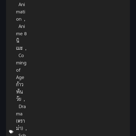
Ani
mati
on
,
Ani
me อ
นิ
เมะ
,
Co
ming
of
Age
ก้าว
พ้น
วัย
,
Dra
ma
(ดรา
ม่า)
,
Sch