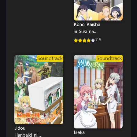
สวย กระแทก
เน้นๆ น้ำเยิ้ม
สุดฟิน
Kono Kaisha
ni Suki na
Hito ga
7.5
Imasu บริษัท
นี้มีความรัก
Soundtrack
Soundtrack
Jidou
Isekai
Hanbaiki ni