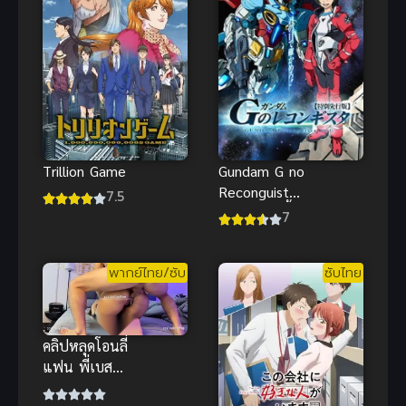
Trillion Game
Gundam G no
Reconguista
7.5
(2014) กันดั้ม
7
จี โนะ เรคอ
นกิสต้า
พากย์ไทย/ซับ
ซับไทย
คลิปหลุดโอนลี่
แฟน พี่เบส
จัดหนักสาว