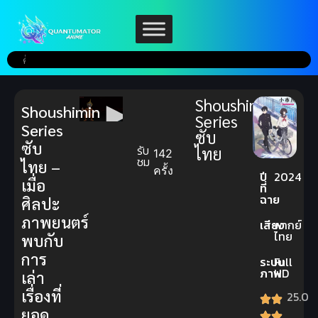
Shoushimin
Shoushimin
Series
Series
ซับ
ซับ
รับ
ไทย
142
ชม
ไทย –
ครั้ง
ปี
2024
เมื่อ
ที่
ฉาย
ศิลปะ
ภาพยนตร์
เสียง
พากย์
ไทย
พบกับ
การ
ระบบ
Full
ภาพ
HD
เล่า
เรื่องที่
25.0
ยอด