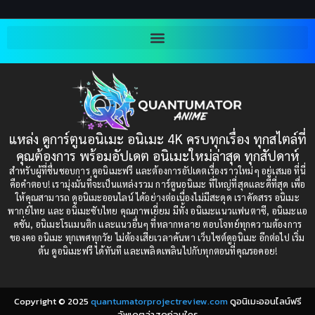
2003
2002
Blackmail (ข่มขู่)
(1)
2001
2000
Blood
(1)
1999
1998
1997
1996
Bondage (ทาส)
(1)
1993
1992
boys love
(1)
1991
1990
แหล่ง ดูการ์ตูนอนิเมะ อนิเมะ 4K ครบทุกเรื่อง ทุกสไตล์ที่
Censored (เซ็นเซอร์)
1989
(19)
1988
คุณต้องการ พร้อมอัปเดต อนิเมะใหม่ล่าสุด ทุกสัปดาห์
1987
1985
สำหรับผู้ที่ชื่นชอบการ ดูอนิเมะฟรี และต้องการอัปเดตเรื่องราวใหม่ๆ อยู่เสมอ ที่นี่
Comedy (ตลก)
(235)
คือคำตอบ! เรามุ่งมั่นที่จะเป็นแหล่งรวม การ์ตูนอนิเมะ ที่ใหญ่ที่สุดและดีที่สุด เพื่อ
1984
1983
ให้คุณสามารถ ดูอนิเมะออนไลน์ ได้อย่างต่อเนื่องไม่มีสะดุด เราคัดสรร อนิเมะ
Comedy (ตลก)
(85)
พากย์ไทย และ อนิเมะซับไทย คุณภาพเยี่ยม มีทั้ง อนิเมะแนวแฟนตาซี, อนิเมะแอ
1982
1981
คชั่น, อนิเมะโรแมนติก และแนวอื่นๆ ที่หลากหลาย ตอบโจทย์ทุกความต้องการ
ของคอ อนิเมะ ทุกเพศทุกวัย ไม่ต้องเสียเวลาค้นหา เว็บไซต์ดูอนิเมะ อีกต่อไป เริ่ม
1980
1979
Comic Book การ์ตูน
(1)
ต้น ดูอนิเมะฟรี ได้ทันที และเพลิดเพลินไปกับทุกตอนที่คุณรอคอย!
1977
1972
Coming of Age ก้าวพ้นวัย
(7)
Copyright © 2025
quantumatorprojectreview.com
ดูอนิเมะออนไลน์ฟรี
Coming-of-Age ก้าวผ่านวัย
(6)
อัพเดตล่าสุดก่อนใคร