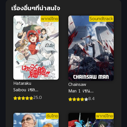
เรื่องอื่นๆที่น่าสนใจ
พากย์ไทย
Soundtrack
Hataraku
Chainsaw
Saibou เซลล์
Man 1 เชน
ขยัน พันธุ์
25.0
ซอว์แมน
8.4
เดือด ภาค 2
มนุษย์เลื่อย
ซับไทย
ยนต์ ภาค 1
ซับไทย
พากย์ไทย