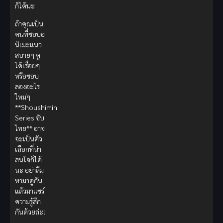
ก็ได้นะ
ถ้าคุณเป็น
คนที่ชอบอ
นิเมะแนว
สบายๆ ดู
ได้เรื่อยๆ
หรือชอบ
ลองอะไร
ใหม่ๆ
**Shoushimin
Series ซับ
ไทย** อาจ
จะเป็นตัว
เลือกที่น่า
สนใจก็ได้
นะ อย่าลืม
หามาดูกัน
แล้วมาแชร์
ความรู้สึก
กันด้วยล่ะ!