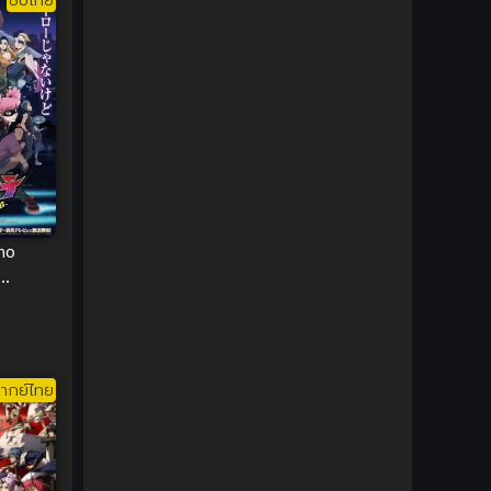
1980
1979
Comic Book การ์ตูน
(1)
1977
1972
Coming of Age ก้าวพ้นวัย
(7)
Coming-of-Age ก้าวผ่านวัย
(6)
Creampie (หลั่งใน)
(19)
Crime
(8)
no
Crime อาชญากรรม
(10)
ต ซับไทย
Cultivation
(33)
Cyberpunk
(4)
ากย์ไทย
Dark Fantasy
(25)
Dark Fantasy ดาร์กแฟนตาซี
(1)