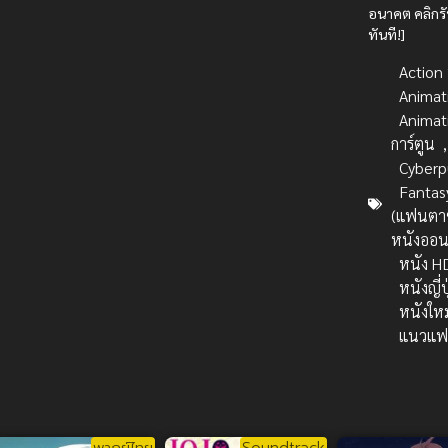
อนาคต คลิกรั
ทันที!]
Action บ
Animat
Animat
การ์ตูน
,
Cyberp
Fantas
(แฟนตาซ
หนังออน
หนัง H
หนังญี่ป
หนังใหม
แนวแฟ
พากย์ไทย
Soundtrack