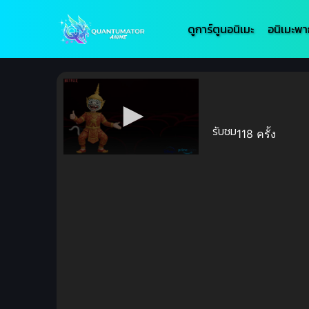
ดูการ์ตูนอนิเมะ
อนิเมะพา
รับชม
118 ครั้ง
Volume
90%