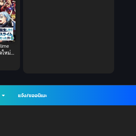
DC Comics
(2)
Demon (ปีศาจ)
(2)
Demons (ปีศาจ)
(6)
Slime
Detective (นักสืบ)
(1)
ดใหม่
ไปซะ
Detective สืบสวน
(6)
Donghua
(89)
Double penetration (สองรู)
(2)
แจ้ง/ขออนิเมะ
Drama (ดราม่า)
(147)
Drama (ดราม่า)
(112)
DreamWorks
(4)