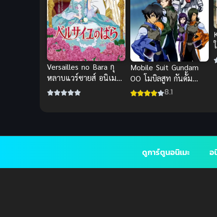
อ
Versailles no Bara กุ
Mobile Suit Gundam
ม
หลาบแวร์ซายส์ อนิเมะ
OO โมบิลสูท กันดั้ม
ซับไทย ภาพยนตร์ระดับ
ดับเบิลโอ (พากย์ไทย)
8.1
ตำนาน
ดูการ์ตูนอนิเมะ
อน