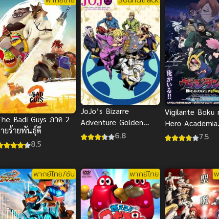
JoJo’s Bizarre
Vigilante Boku 
The Badi Guys ภาค 2
Adventure Golden
Hero Academia
ายร้ายพันธุ์ดี
Wind โจโจ้ ล่าข้าม
Illegals วิจิลันเ
6.8
7.5
8.5
ศตวรรษ สายลมทองคำ
พากย์ไทย/ซับ
พากย์ไทย
พ