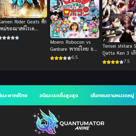
Kamen Rider Geats ศึก
ใหม่ของมาสค์ไรเด
ร์กีทส์ สุดยอดพากย์ไทย
Moero Robocon vs
ันส์
Tensei shitara 
Ganbare พากย์ไทย อนิ
Datta Ken 3 เกิ
เมะหุ่นยนต์คลาสสิกต่อสู้
6.5
ทั้งทีก็เป็นสไลม์
7.5
เดือด
แล้ว
ิเมะพากย์ไทย
อนิเมะเรตติ้งสูงสุด
เลือกชมตามหมวดหมู่