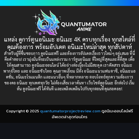
1997
1996
Bondage (ทาส)
(1)
1993
1992
boys love
(1)
1991
1990
แหล่ง ดูการ์ตูนอนิเมะ อนิเมะ 4K ครบทุกเรื่อง ทุกสไตล์ที่
Censored (เซ็นเซอร์)
1989
(19)
1988
คุณต้องการ พร้อมอัปเดต อนิเมะใหม่ล่าสุด ทุกสัปดาห์
1987
1985
สำหรับผู้ที่ชื่นชอบการ ดูอนิเมะฟรี และต้องการอัปเดตเรื่องราวใหม่ๆ อยู่เสมอ ที่นี่
Comedy (ตลก)
(85)
คือคำตอบ! เรามุ่งมั่นที่จะเป็นแหล่งรวม การ์ตูนอนิเมะ ที่ใหญ่ที่สุดและดีที่สุด เพื่อ
1984
1983
ให้คุณสามารถ ดูอนิเมะออนไลน์ ได้อย่างต่อเนื่องไม่มีสะดุด เราคัดสรร อนิเมะ
Comedy (ตลก)
(235)
พากย์ไทย และ อนิเมะซับไทย คุณภาพเยี่ยม มีทั้ง อนิเมะแนวแฟนตาซี, อนิเมะแอ
1982
1981
คชั่น, อนิเมะโรแมนติก และแนวอื่นๆ ที่หลากหลาย ตอบโจทย์ทุกความต้องการ
ของคอ อนิเมะ ทุกเพศทุกวัย ไม่ต้องเสียเวลาค้นหา เว็บไซต์ดูอนิเมะ อีกต่อไป เริ่ม
1980
1979
Comic Book การ์ตูน
(1)
ต้น ดูอนิเมะฟรี ได้ทันที และเพลิดเพลินไปกับทุกตอนที่คุณรอคอย!
1977
1972
Coming of Age ก้าวพ้นวัย
(7)
Copyright © 2025
quantumatorprojectreview.com
ดูอนิเมะออนไลน์ฟรี
Coming-of-Age ก้าวผ่านวัย
(6)
อัพเดตล่าสุดก่อนใคร
Creampie (หลั่งใน)
(19)