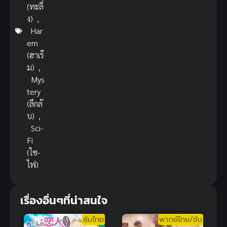
(ทะลึ่
ง)
,
Har
em
(ฮาเร็
ม)
,
Mys
tery
(ลึกลั
บ)
,
Sci-
Fi
(ไซ-
ไฟ)
เรื่องอื่นๆที่น่าสนใจ
ซับไทย
พากย์ไทย/ซับ