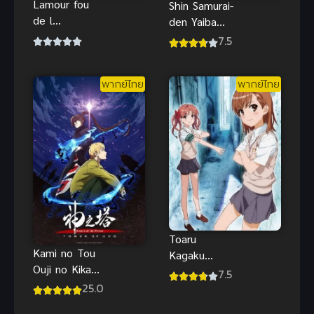
Lamour fou
Shin Samurai-
de l
den Yaiba
automate
ไยบะ เจ้าหนู
7.5
ตอนที่ 1-2
ซามูไร
ซับไทย มารี
พากย์ไทย
พากย์ไทย
ลูบคลำส่วนที่
นูนออกมาอีก
ส่วนหนึ่งจาก
Toaru
Kami no Tou
Kagaku
Ouji no Kikan
Railgun
7.5
หอคอย
Anime เรลกัน
25.0
เทพเจ้า ภาค
แฟ้มลับ ภาค