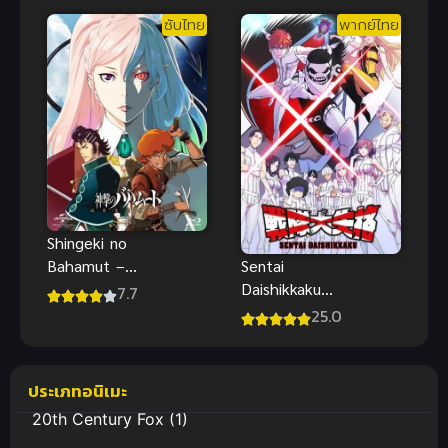
2 ซับไทย
1
ซับไทย
พากย์ไทย
Shingeki no
Bahamut –
Sentai
Genesis (ซับ
Daishikkaku
7.7
ไทย)
ขบวนการ
25.0
กำมะลอ ซับ
ไทย
ประเภทอนิเมะ
20th Century Fox
(1)