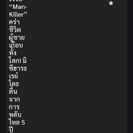
“Man-
Killer”
คร่า
ชีวิต
ผู้ชาย
เกือบ
ทั้ง
โลก! มิ
ซึฮาระ
เรย์
โตะ
ตื่น
จาก
การ
หลับ
ใหล 5
ปี