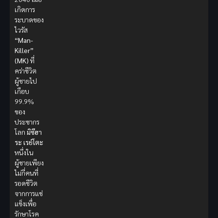
เกิดการ
ระบาดของ
ไวรัส
“Man-
Killer”
(MK)
ที่
คร่าชีวิต
ผู้ชายไป
เกือบ
99.9%
ของ
ประชากร
โลก
มิซึฮา
ระ เรย์โตะ
หนึ่งใน
ผู้ชายเพียง
ไม่กี่คนที่
รอดชีวิต
จากการแช่
แข็งเพื่อ
รักษาโรค