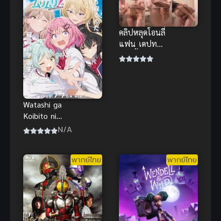
คลิปหลุดโอนลี่
แฟน เดปทอรี่
อาบน้ำด้วยกัน
สุดเสียว ยกขา
ซอยรัวๆ นม
เด้ง
Watashi ga
Koibito ni
Nareru Wake
N/A
Nai jan, Muri
Muri! (Muri ja
พากย์ไทย
พากย์ไทย
Nakatta!?)
ให้เป็นแฟน
ได้ไงไม่เอาไม่
ไหวหรอก!
(หรือว่าจะไหว
นะ!?)