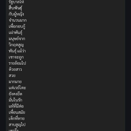
รัฐบาลให้
สืบพันธุ์
กับผู้หญิง
จำนวนมาก
เพื่อกอบกู้
เผ่าพันธุ์
มนุษย์จาก
วิกฤตสูญ
พันธุ์ แม้ว่า
เขาจะถูก
รายล้อมไป
ด้วยสาว
สวย
มากมาย
แต่เรย์โตะ
ยังคงยึด
มั่นในรัก
แท้ที่มีต่อ
เพื่อนสมัย
เด็กที่หาย
สาบสูญไป
เขาจึง