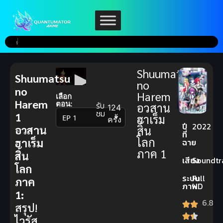
Shuumatsu
Shuumatsu
no
no
Harem
เลือก
Harem
ตอน:
รับ
อวสาน
124
ชม
1
ฮาเร็ม
▼
ครั้ง
ปี
2022
อวสาน
สิ้น
ที่
โลก
ฮาเร็ม
ฉาย
ภาค 1
สิ้น
เสียง
Soundtr
โลก
ระบบ
Full
ภาค
ภาพ
HD
1:
6.8
สรุป!
ไวรัส