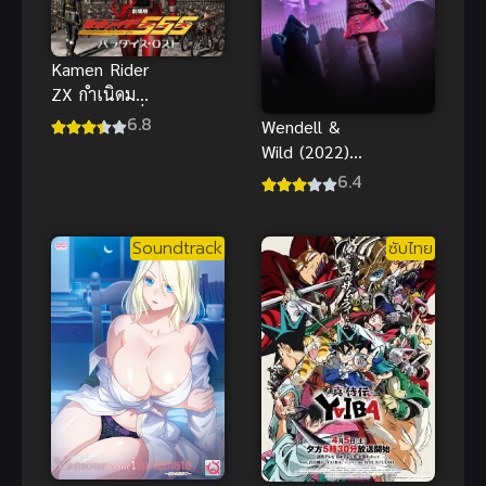
Kamen Rider
ZX กำเนิดมาส
ค์ไรเดอร์คนที่
6.8
Wendell &
สิบ พากย์ไทย
Wild (2022)
เต็มเรื่อง คม
เวนเดลล์กับไว
6.4
ชัด
ลด์ พากย์ไทย
ดูฟรีออนไลน์
Soundtrack
ซับไทย