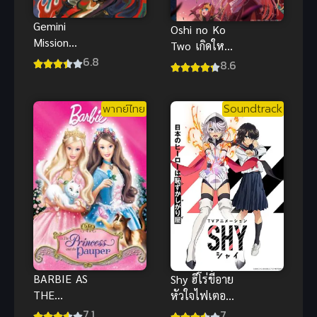
Gemini
Oshi no Ko
Mission
Two เกิดใหม่
(2023)
6.8
เป็นลูกโอชิ
8.6
ฆาตกรรมแห่ง
ภาค 2 อนิเมะ
ลั่วหยาง ซับ
ดังสนุก ซับ
ไทย อนิเมะ
พากย์ไทย
Soundtrack
ไทย
สืบสวนคดี
BARBIE AS
Shy ฮีโร่ขี้อาย
THE
หัวใจไฟเตอร์
PRINCESS
ซับไทย 2023
7.1
7