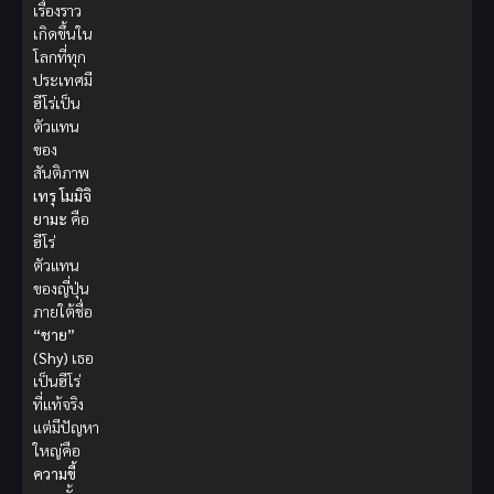
เรื่องราว
เกิดขึ้นใน
โลกที่ทุก
ประเทศมี
ฮีโร่เป็น
ตัวแทน
ของ
สันติภาพ
เทรุ โมมิจิ
ยามะ
คือ
ฮีโร่
ตัวแทน
ของญี่ปุ่น
ภายใต้ชื่อ
“ชาย”
(Shy)
เธอ
เป็นฮีโร่
ที่แท้จริง
แต่มีปัญหา
ใหญ่คือ
ความขี้