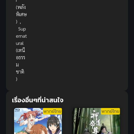
(พลัง
พิเศษ
)
,
Sup
ernat
ural
(เหนื
อธรร
ม
ชาติ
)
เรื่องอื่นๆที่น่าสนใจ
พากย์ไทย
พากย์ไทย