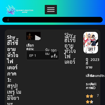
Shy
Shy
ฮีโร่ขี้
ฮีโร่ขี้
อาย
เลือก
อาย
ตอน:
รับ
หัวใจ
191
ชม
หัวใจ
ไฟ
▼
ครั้ง
ปี
2023
ไฟ
เตอร์
ที่
เตอร์
ฉาย
ภาค
เสียง
Soundtr
1:
ระบบ
Full
สรุป!
ภาพ
HD
เทรุ โม
7
มิจิยา
มะ