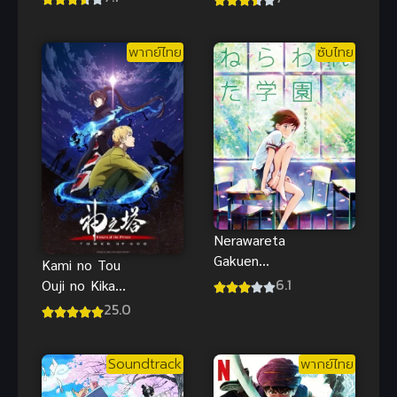
AND THE
PAUPER
พากย์ไทย
ซับไทย
(2004) เจ้า
หญิงบาร์บี้และ
สาวผู้ยากไร้
พากย์ไทย
Nerawareta
Gakuen
Kami no Tou
(Psychic
6.1
Ouji no Kikan
School Wars)
หอคอย
25.0
คำสัญญา
เทพเจ้า ภาค
ความรัก
2 ซับไทย
ปาฏิหาริย์ ซับ
Soundtrack
พากย์ไทย
ไทย