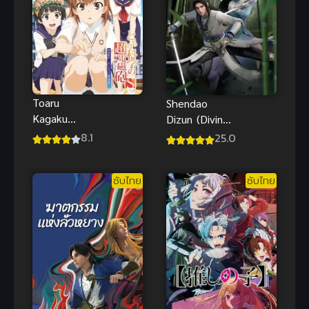
Toaru
Shendao
Kagaku
Dizun (Divine
Railgun S เรล
Lord of the
8.1
25.0
กัน แฟ้มลับ
Heavens) ซับ
ภาค 2 พากย์
ไทย
ซับไทย
ซับไทย
ไทย