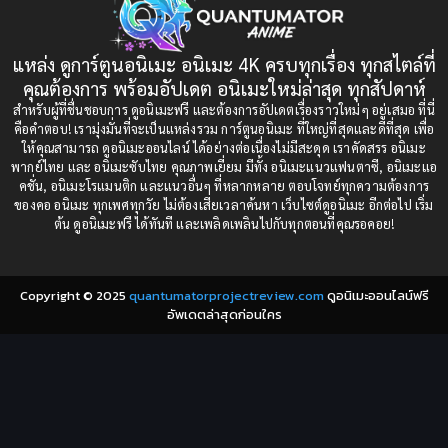
1993
1992
boys love
(1)
1991
1990
แหล่ง ดูการ์ตูนอนิเมะ อนิเมะ 4K ครบทุกเรื่อง ทุกสไตล์ที่
Censored (เซ็นเซอร์)
1989
(19)
1988
คุณต้องการ พร้อมอัปเดต อนิเมะใหม่ล่าสุด ทุกสัปดาห์
1987
1985
สำหรับผู้ที่ชื่นชอบการ ดูอนิเมะฟรี และต้องการอัปเดตเรื่องราวใหม่ๆ อยู่เสมอ ที่นี่
Comedy (ตลก)
(235)
คือคำตอบ! เรามุ่งมั่นที่จะเป็นแหล่งรวม การ์ตูนอนิเมะ ที่ใหญ่ที่สุดและดีที่สุด เพื่อ
1984
1983
ให้คุณสามารถ ดูอนิเมะออนไลน์ ได้อย่างต่อเนื่องไม่มีสะดุด เราคัดสรร อนิเมะ
Comedy (ตลก)
(85)
พากย์ไทย และ อนิเมะซับไทย คุณภาพเยี่ยม มีทั้ง อนิเมะแนวแฟนตาซี, อนิเมะแอ
1982
1981
คชั่น, อนิเมะโรแมนติก และแนวอื่นๆ ที่หลากหลาย ตอบโจทย์ทุกความต้องการ
ของคอ อนิเมะ ทุกเพศทุกวัย ไม่ต้องเสียเวลาค้นหา เว็บไซต์ดูอนิเมะ อีกต่อไป เริ่ม
1980
1979
Comic Book การ์ตูน
(1)
ต้น ดูอนิเมะฟรี ได้ทันที และเพลิดเพลินไปกับทุกตอนที่คุณรอคอย!
1977
1972
Coming of Age ก้าวพ้นวัย
(7)
Copyright © 2025
quantumatorprojectreview.com
ดูอนิเมะออนไลน์ฟรี
Coming-of-Age ก้าวผ่านวัย
(6)
อัพเดตล่าสุดก่อนใคร
Creampie (หลั่งใน)
(19)
Crime
(8)
Crime อาชญากรรม
(10)