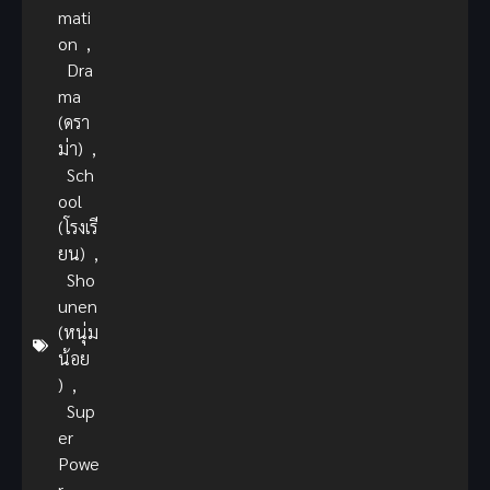
mati
on
,
Dra
ma
(ดรา
ม่า)
,
Sch
ool
(โรงเรี
ยน)
,
Sho
unen
(หนุ่ม
น้อย
)
,
Sup
er
Powe
r