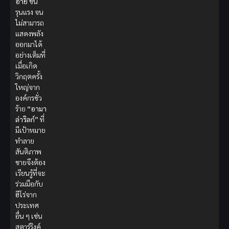
อาย
ขั้น
รุนแรง จน
ไม่สามารถ
แสดงพลัง
ออกมาได้
อย่างเต็มที่
เมื่อเกิด
วิกฤตครั้ง
ใหญ่จาก
องค์กรชั่ว
ร้าย
“อามา
ล่าริลก์”
ที่
มีเป้าหมาย
ทำลาย
สันติภาพ
ชายจึงต้อง
เรียนรู้ที่จะ
ร่วมมือกับ
ฮีโร่จาก
ประเทศ
อื่น ๆ เช่น
สตาร์ริงค์