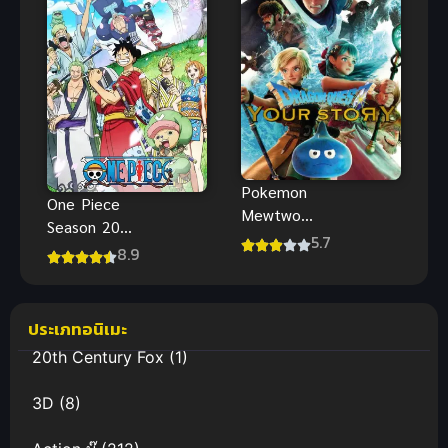
Pokemon
One Piece
Mewtwo
Season 20
Strikes Back
5.7
วันพีช เกาะวา
8.9
Evolution
โนะคุนิ
โปเกมอน
ความแค้นขอ
ประเภทอนิเมะ
งมิวทู
EVOLUTION
20th Century Fox
(1)
พากย์ไทย
3D
(8)