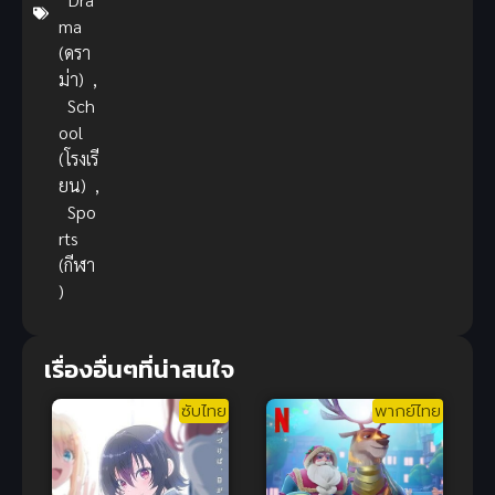
ma
(ดรา
ม่า)
,
Sch
ool
(โรงเรี
ยน)
,
Spo
rts
(กีฬา
)
เรื่องอื่นๆที่น่าสนใจ
ซับไทย
พากย์ไทย