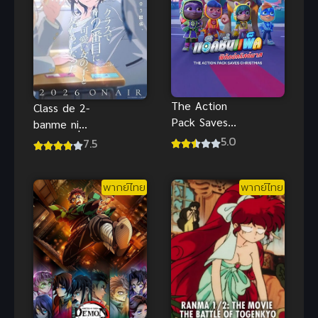
The Action
Class de 2-
Pack Saves
banme ni
Christmas
Kawaii เพื่อน
5.0
7.5
พากย์ไทยดู
คนแรกของผม
ฟรีออนไลน์ที่
คือสาวสวย
พากย์ไทย
พากย์ไทย
นี่จ้า
อันดับสองของ
ห้อง (ซับไทย)