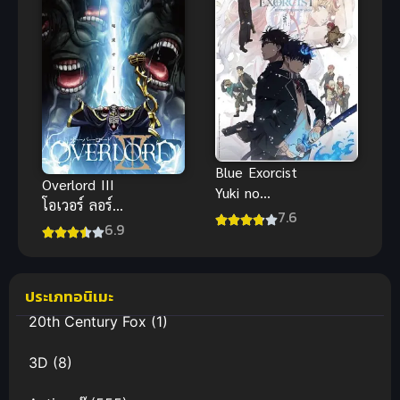
Blue Exorcist
Overlord III
Yuki no
โอเวอร์ ลอร์ด
Hate-hen เอ็ก
7.6
จอมมารพิชิต
6.9
ซอร์ซิสต์พันธุ์
โลก ภาค 3
ปีศาจ ภาค 4
ประเภทอนิเมะ
20th Century Fox
(1)
3D
(8)