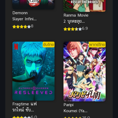
Demonn
Ranma Movie
Slayer Infinity
2 บุกตะลุย
Castle
8
พากย์ไทย รัน
6.9
(2025) ดาบ
ม่าไอ้หนุ่มกังฟู
พิฆาตอสูร
สุดยอดการ
ซับไทย
พากย์ไทย
ต่อสู้
Fragtime แฟ
Paripi
รกไทม์ ซับ
Koumei (Ya
ไทย
Boy
6.0
25.0