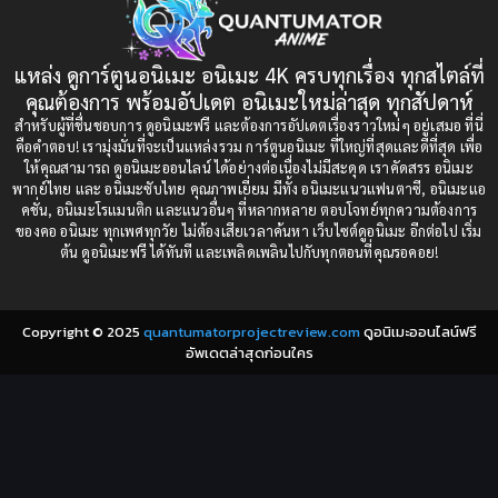
1993
1992
boys love
(1)
1991
1990
แหล่ง ดูการ์ตูนอนิเมะ อนิเมะ 4K ครบทุกเรื่อง ทุกสไตล์ที่
Censored (เซ็นเซอร์)
1989
(19)
1988
คุณต้องการ พร้อมอัปเดต อนิเมะใหม่ล่าสุด ทุกสัปดาห์
1987
1985
สำหรับผู้ที่ชื่นชอบการ ดูอนิเมะฟรี และต้องการอัปเดตเรื่องราวใหม่ๆ อยู่เสมอ ที่นี่
Comedy (ตลก)
(235)
คือคำตอบ! เรามุ่งมั่นที่จะเป็นแหล่งรวม การ์ตูนอนิเมะ ที่ใหญ่ที่สุดและดีที่สุด เพื่อ
1984
1983
ให้คุณสามารถ ดูอนิเมะออนไลน์ ได้อย่างต่อเนื่องไม่มีสะดุด เราคัดสรร อนิเมะ
Comedy (ตลก)
(85)
พากย์ไทย และ อนิเมะซับไทย คุณภาพเยี่ยม มีทั้ง อนิเมะแนวแฟนตาซี, อนิเมะแอ
1982
1981
คชั่น, อนิเมะโรแมนติก และแนวอื่นๆ ที่หลากหลาย ตอบโจทย์ทุกความต้องการ
ของคอ อนิเมะ ทุกเพศทุกวัย ไม่ต้องเสียเวลาค้นหา เว็บไซต์ดูอนิเมะ อีกต่อไป เริ่ม
1980
1979
Comic Book การ์ตูน
(1)
ต้น ดูอนิเมะฟรี ได้ทันที และเพลิดเพลินไปกับทุกตอนที่คุณรอคอย!
1977
1972
Coming of Age ก้าวพ้นวัย
(7)
Copyright © 2025
quantumatorprojectreview.com
ดูอนิเมะออนไลน์ฟรี
Coming-of-Age ก้าวผ่านวัย
(6)
อัพเดตล่าสุดก่อนใคร
Creampie (หลั่งใน)
(19)
Crime
(8)
Crime อาชญากรรม
(10)