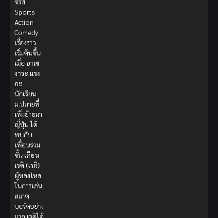
ซีรีส์
Sports
Action
Comedy
เรื่องราว
เริ่มต้นขึ้น
เมื่อ
ฮาเซ
งาวะ แรง
กะ
นักเรียน
ม.ปลายที่
เพิ่งย้ายมา
ญี่ปุ่น ได้
พบกับ
เพื่อนร่วม
ชั้น
เคียน
เรคิ (เรกิ)
ผู้หลงใหล
ในการเล่น
สเกต
บอร์ดอย่าง
มาก เรคิได้