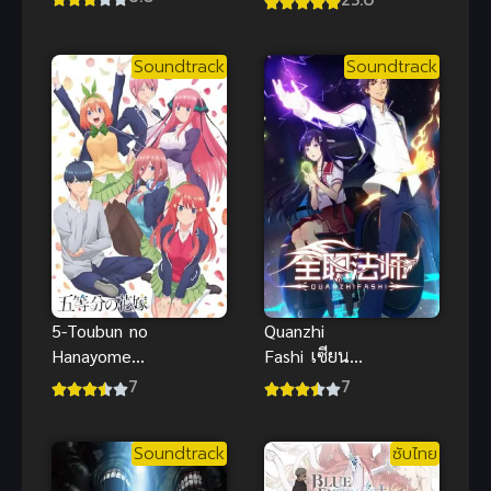
Kongming!)
ขงเบ้ง เจาะ
Soundtrack
Soundtrack
เวลามาปั้น
ดาว
5-Toubun no
Quanzhi
Hanayome
Fashi เซียน
เจ้าสาวผมเป็น
จอมเวทย์เต็ม
7
7
แฝดห้า ภาค
พิกัด ภาค 1
1
Soundtrack
ซับไทย