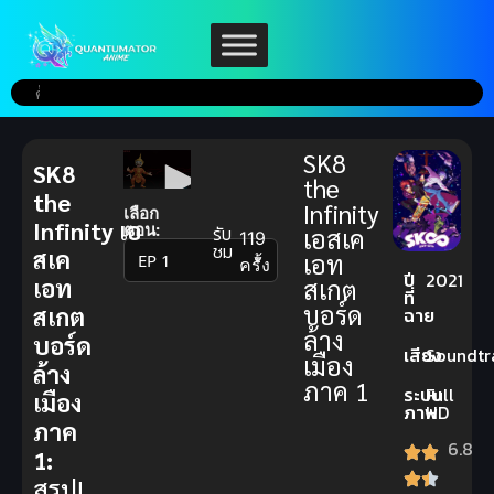
SK8
SK8
the
the
Infinity
เลือก
Infinity เอ
ตอน:
รับ
เอสเค
119
ชม
สเค
เอท
▼
ครั้ง
ปี
2021
เอท
สเกต
ที่
บอร์ด
สเกต
ฉาย
ล้าง
บอร์ด
เสียง
Soundtr
เมือง
ล้าง
ภาค 1
ระบบ
Full
เมือง
ภาพ
HD
ภาค
6.8
1:
สรุป!