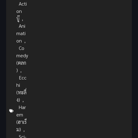
Acti
on
บู๊
,
Ani
mati
on
,
Co
medy
(ตลก
)
,
Ecc
hi
(ทะลึ่
ง)
,
Har
em
(ฮาเร็
ม)
,
Sci-