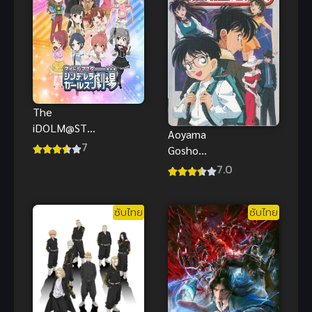
The
iDOLM@STE
Aoyama
R
7
Gosho
CINDERELLA
TanpenShu
7.0
GIRLS
โลกมหัศจรรย์
Theater ดิ ไอ
ของ อาโอยาม่
ดอลมาสเตอร์
ซับไทย
ซับไทย
า โกโช พากย์
ซินเดอเรลลา
ไทย ดู
เกิร์ลส์
ออนไลน์
เธียเตอร์