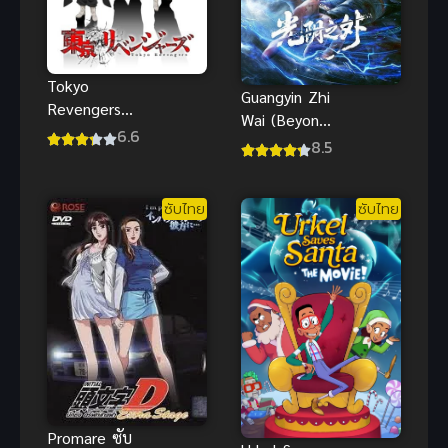
Tokyo
Guangyin Zhi
Revengers
Wai (Beyond
โตเกียว รีเวน
6.6
Time’s Gaze)
8.5
เจอร์ส (ซับ
เหนือกาลเวลา
ไทย)
(ซับไทย)
ซับไทย
ซับไทย
Promare ซับ