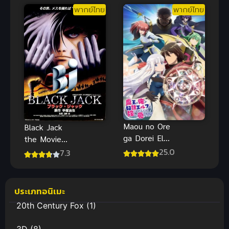
พากย์ไทย
พากย์ไทย
Maou no Ore
Black Jack
ga Dorei Elf
the Movie
wo Yome ni
(1996) แบล็ค
25.0
7.3
Shitanda ซับ
แจ็ค หมอ
ไทย
ปีศาจ เดอะ
มูฟวี่ พากย์
ประเภทอนิเมะ
ไทย
20th Century Fox
(1)
3D
(8)