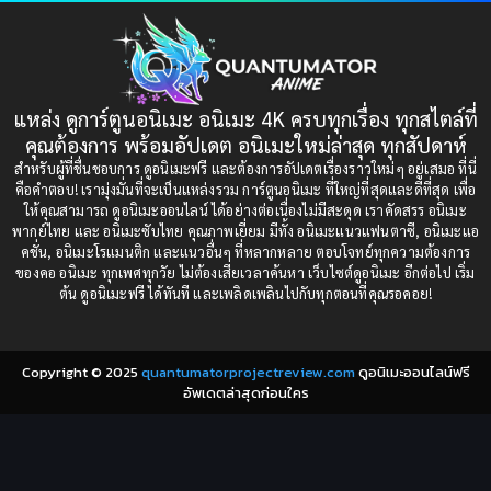
1997
1996
Bondage (ทาส)
(1)
1993
1992
boys love
(1)
1991
1990
แหล่ง ดูการ์ตูนอนิเมะ อนิเมะ 4K ครบทุกเรื่อง ทุกสไตล์ที่
Censored (เซ็นเซอร์)
1989
(19)
1988
คุณต้องการ พร้อมอัปเดต อนิเมะใหม่ล่าสุด ทุกสัปดาห์
1987
1985
สำหรับผู้ที่ชื่นชอบการ ดูอนิเมะฟรี และต้องการอัปเดตเรื่องราวใหม่ๆ อยู่เสมอ ที่นี่
Comedy (ตลก)
(235)
คือคำตอบ! เรามุ่งมั่นที่จะเป็นแหล่งรวม การ์ตูนอนิเมะ ที่ใหญ่ที่สุดและดีที่สุด เพื่อ
1984
1983
ให้คุณสามารถ ดูอนิเมะออนไลน์ ได้อย่างต่อเนื่องไม่มีสะดุด เราคัดสรร อนิเมะ
Comedy (ตลก)
(85)
พากย์ไทย และ อนิเมะซับไทย คุณภาพเยี่ยม มีทั้ง อนิเมะแนวแฟนตาซี, อนิเมะแอ
1982
1981
คชั่น, อนิเมะโรแมนติก และแนวอื่นๆ ที่หลากหลาย ตอบโจทย์ทุกความต้องการ
ของคอ อนิเมะ ทุกเพศทุกวัย ไม่ต้องเสียเวลาค้นหา เว็บไซต์ดูอนิเมะ อีกต่อไป เริ่ม
1980
1979
Comic Book การ์ตูน
(1)
ต้น ดูอนิเมะฟรี ได้ทันที และเพลิดเพลินไปกับทุกตอนที่คุณรอคอย!
1977
1972
Coming of Age ก้าวพ้นวัย
(7)
Copyright © 2025
quantumatorprojectreview.com
ดูอนิเมะออนไลน์ฟรี
Coming-of-Age ก้าวผ่านวัย
(6)
อัพเดตล่าสุดก่อนใคร
Creampie (หลั่งใน)
(19)
Crime
(8)