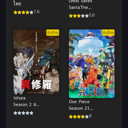
Urkel Saves
ไทย
SantaThe
7.6
Movie ซับไทย
5.6
เออร์เคลช่วย
ซานต้า อนิ
ซับไทย
ซับไทย
เมะตลกสุดฮา
Ishura
One Piece
Season 2 อสุ
Season 21
ร่า ข้านี่แหล่ะ
วันพีช เกาะ
8
คือผู้กล้า ภาค
เอ็กเฮด (ซับ
2
ไทย)