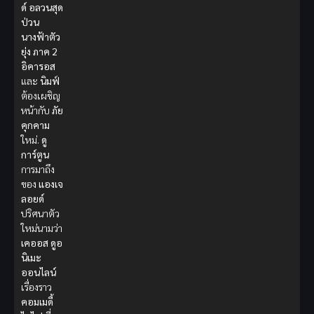
ด์
อลวนสุด
ป่วน
นางฟ้าตัว
ยุ่ง ภาค 2
อิคารอส
และ
นิมฟ์
ต้องเผชิญ
หน้ากับ
ภัย
คุกคาม
ใหม่.
ดู
การ์ตูน
การมาถึง
ของ
แองเจ
ลอยด์
ปริศนาตัว
ใหม่นามว่า
เคออส
ดูอ
นิเมะ
ออนไลน์
เรื่องราว
คอมเมดี้