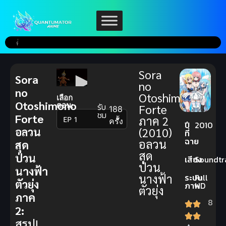
Sora
Sora
no
no
Otoshimono
เลือก
Otoshimono
ตอน:
รับ
Forte
188
ชม
Forte
ภาค 2
▼
ครั้ง
ปี
2010
อลวน
(2010)
ที่
ฉาย
อลวน
สุด
สุด
ป่วน
เสียง
Soundtr
ป่วน
นางฟ้า
นางฟ้า
ระบบ
Full
ตัวยุ่ง
ภาพ
HD
ตัวยุ่ง
ภาค
8
2:
สรุป!