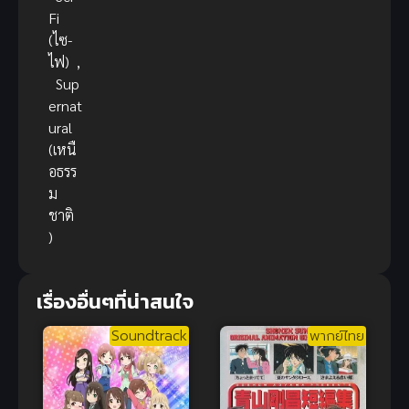
Fi
(ไซ-
ไฟ)
,
Sup
ernat
ural
(เหนื
อธรร
ม
ชาติ
)
เรื่องอื่นๆที่น่าสนใจ
Soundtrack
พากย์ไทย