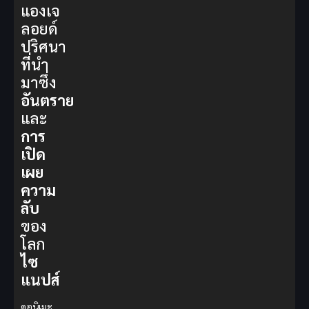
แองเจ
ลอยด์
ปริศนา
ที่นำ
มาซึ่ง
อันตราย
และ
การ
เปิด
เผย
ความ
ลับ
ของ
โลก
ไซ
แนปส์
ดูอนิเมะ