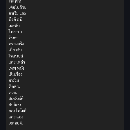
ไซไฟ
ที่
เต็มไปด้วย
ฮาเร็ม
และ
อีจจิ
อนิ
เมะซับ
ไทย
การ
ค้นหา
ความจริง
เกี่ยวกับ
ไซแนปส์
และ
เหล่า
เทพ
หนัง
เต็มเรื่อง
มาร่วม
ติดตาม
ความ
สัมพันธ์ที่
ซับซ้อน
ของ
โทโมกิ
และ
แอง
เจลอยด์
!