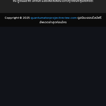
ต้น ดูอนิเมะฟรี ได้ทันที และเพลิดเพลินไปกับทุกตอนที่คุณรอคอย!
1977
1972
Coming of Age ก้าวพ้นวัย
(7)
Copyright © 2025
quantumatorprojectreview.com
ดูอนิเมะออนไลน์ฟรี
Coming-of-Age ก้าวผ่านวัย
(6)
อัพเดตล่าสุดก่อนใคร
Creampie (หลั่งใน)
(19)
Crime
(8)
Crime อาชญากรรม
(10)
Cultivation
(33)
Cyberpunk
(4)
Dark Fantasy
(25)
Dark Fantasy ดาร์กแฟนตาซี
(1)