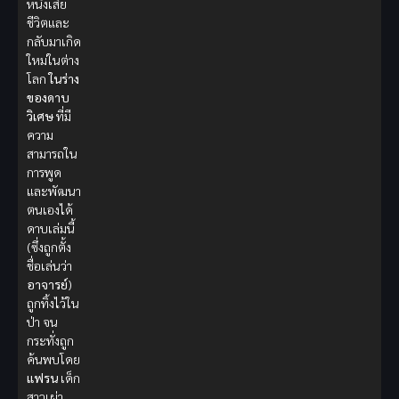
หนึ่งเสีย
ชีวิตและ
กลับมาเกิด
ใหม่ในต่าง
โลก
ในร่าง
ของดาบ
วิเศษ
ที่มี
ความ
สามารถใน
การพูด
และพัฒนา
ตนเองได้
ดาบเล่มนี้
(ซึ่งถูกตั้ง
ชื่อเล่นว่า
อาจารย์
)
ถูกทิ้งไว้ใน
ป่า จน
กระทั่งถูก
ค้นพบโดย
แฟรน
เด็ก
สาวเผ่า