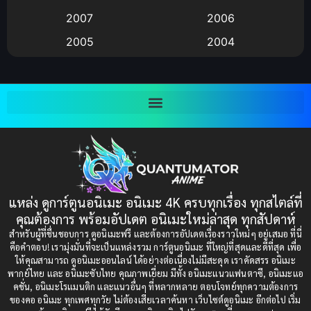
Big tits (นมใหญ่)
(19)
2007
2006
2005
2004
Bitch (ผู้หญิงร่าน)
(1)
2003
2002
Blackmail (ข่มขู่)
(1)
2001
2000
Blood
(1)
1999
1998
1997
1996
Bondage (ทาส)
(1)
1993
1992
boys love
(1)
1991
1990
แหล่ง ดูการ์ตูนอนิเมะ อนิเมะ 4K ครบทุกเรื่อง ทุกสไตล์ที่
Censored (เซ็นเซอร์)
1989
(19)
1988
คุณต้องการ พร้อมอัปเดต อนิเมะใหม่ล่าสุด ทุกสัปดาห์
1987
1985
สำหรับผู้ที่ชื่นชอบการ ดูอนิเมะฟรี และต้องการอัปเดตเรื่องราวใหม่ๆ อยู่เสมอ ที่นี่
Comedy (ตลก)
(235)
คือคำตอบ! เรามุ่งมั่นที่จะเป็นแหล่งรวม การ์ตูนอนิเมะ ที่ใหญ่ที่สุดและดีที่สุด เพื่อ
1984
1983
ให้คุณสามารถ ดูอนิเมะออนไลน์ ได้อย่างต่อเนื่องไม่มีสะดุด เราคัดสรร อนิเมะ
Comedy (ตลก)
(85)
พากย์ไทย และ อนิเมะซับไทย คุณภาพเยี่ยม มีทั้ง อนิเมะแนวแฟนตาซี, อนิเมะแอ
1982
1981
คชั่น, อนิเมะโรแมนติก และแนวอื่นๆ ที่หลากหลาย ตอบโจทย์ทุกความต้องการ
ของคอ อนิเมะ ทุกเพศทุกวัย ไม่ต้องเสียเวลาค้นหา เว็บไซต์ดูอนิเมะ อีกต่อไป เริ่ม
1980
1979
Comic Book การ์ตูน
(1)