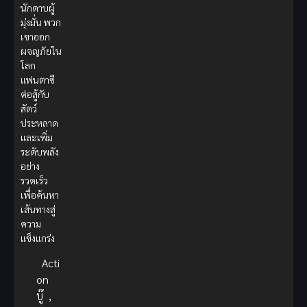
นักดาบผู้
มุ่งมั่น พวก
เขาออก
ผจญภัยใน
โลก
แฟนตาซี
ต่อสู้กับ
สัตว์
ประหลาด
และเพิ่ม
ระดับพลัง
อย่าง
รวดเร็ว
เพื่อค้นหา
เส้นทางสู่
ความ
แข็งแกร่ง
Acti
on
บู๊
,