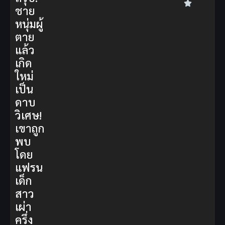
ชาย
หนุ่มผู้
ตาย
แล้ว
เกิด
ใหม่
เป็น
ดาบ
วิเศษ!
เขาถูก
พบ
โดย
แฟรน
เด็ก
สาว
เผ่า
ครึ่ง