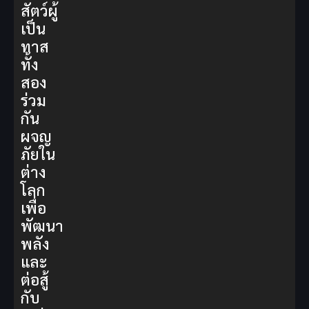
สัตว์ผู้
เป็น
ทาส
ทั้ง
สอง
ร่วม
กัน
ผจญ
ภัยใน
ต่าง
โลก
เพื่อ
พัฒนา
พลัง
และ
ต่อสู้
กับ