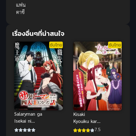
แฟน
ตาซี
เรื่องอื่นๆที่น่าสนใจ
ซับไทย
ซับไทย
Salaryman ga
Kisaki
Isekai ni
Kyouiku kara
Ittara
Nigetai
7.5
Shitennou ni
Watashi ฉัน