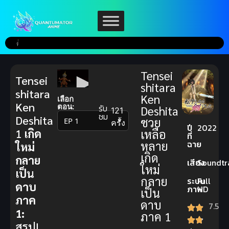
Tensei
Tensei
shitara
shitara
Ken
เลือก
Ken
ตอน:
รับ
Deshita
121
ชม
Deshita
ซวย
▼
ครั้ง
ปี
2022
1
เกิด
เหลือ
ที่
ฉาย
หลาย
ใหม่
เกิด
กลาย
เสียง
Soundtr
ใหม่
เป็น
กลาย
ระบบ
Full
ดาบ
ภาพ
HD
เป็น
ภาค
ดาบ
7.5
1:
ภาค 1
สรุป!