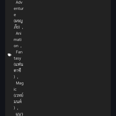
Adv
entur
e
(ผจญ
ภัย)
,
Ani
mati
on
,
Fan
tasy
(แฟน
ตาซี
)
,
Mag
ic
(เวทย์
มนต์
)
,
แนว