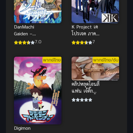
DanMachi
K Project เค
Gaiden –
โปรเจค ภาค
Sword
1
7.0
7
Oratoria
พากย์ไทย
พากย์ไทย/ซับ
คลิปหลุดโอนลี่
แฟน เจ้ติ๊ก
อมของเล่นบิ้
วอารมณ์ ก่อน
โดนตอกท่า
หมาน้ำเยิ้ม
Digimon