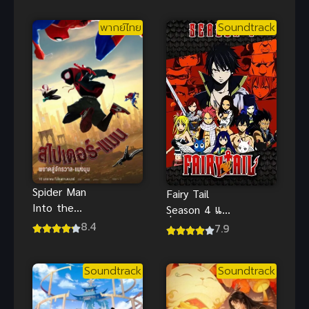
Natta
อยากหนีจาก
พากย์ไทย
Soundtrack
Hanashi ถูก
บทเรียนเจ้า
เกณฑ์ไปต่าง
หญิง
โลก : จาก
พนักงานเงิน
เดือนสู่หนึ่งใน
สี่จตุรเทพ!
Spider Man
Fairy Tail
Into the
Season 4 แฟ
Spider Verse
รี่เทล ศึกจอม
8.4
7.9
ผงาดสู่จักรวาล
เวทอภินิหาร
พากย์ไทย สุด
ภาค 4
Soundtrack
Soundtrack
ยอดมาก