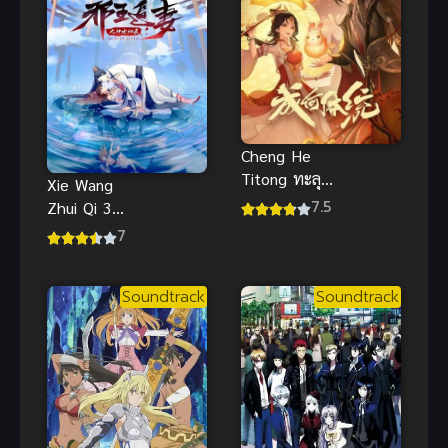
Cheng He
Titong ทะลุ
Xie Wang
มิติตะลุยวัง
7.5
Zhui Qi 3
หลวง
(2020)
7
ทรราชตื๊อรัก
ภาค 3
Soundtrack
Soundtrack