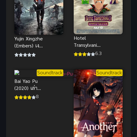
Hotel
Yujin Xingzhe
Transylvania
(Embers) เงา
3 โรงแรมผี
แค้นสองเส้น
6.3
หนีไปพักร้อน
ทาง
ซัมเมอร์
Soundtrack
Soundtrack
หฤหรรษ์
พากย์ไทย
Bai Yao Pu
(2020) เล่า
ขานตำนาน
8
ปีศาจ ภาค 1