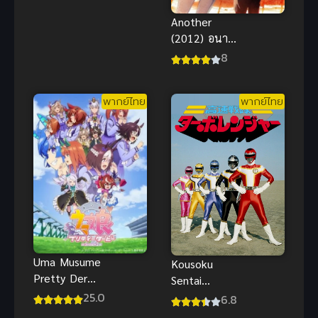
Another
(2012) อนา
เธอร์
8
พากย์ไทย
พากย์ไทย
Uma Musume
Kousoku
Pretty Derby
Sentai
2 สาวม้าโม
25.0
Turboranger
6.8
เอะ ภาค 2
ขบวนการ