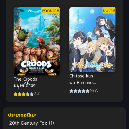
ซับไทย
ความเร็วสูง
พากย์ไทย
ซับไทย
เทอร์โบเรน
เจอร์ มันส์
Chitose-kun
The Croods
wa Ramune
มนุษย์ถ้ำผจญ
Bin no Naka
N/A
ภัย พากย์ไทย
7.2
ชีวิตรสโซดา
อนิเมะ
ของจิโตเสะคุง
แอนิเมชันสุด
ฮิตภาพ
ประเภทอนิเมะ
สวยงาม
20th Century Fox
(1)