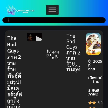
The
The
Bad
Bad
Guys
Guys
รับ
ภาค 2
444
ชม
ภาค 2
วาย
ครั้ง
ปี
2025
วาย
ร้าย
ที่
พันธุ์ดี
ร้าย
ฉาย
พันธุ์ดี
เสียง
พากย์
:
สรุป!
ไทย
มิสเต
ระบบ
Full
อร์วูล์ฟ
ภาพ
HD
ถูกดึง
8.5
กลับสู่