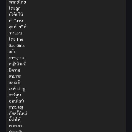
พากย์ไทย
โดยถูก
บังคับให้
ทำ
“งาน
สุดท้าย”
ที่
วางแผน
โดย
The
Bad Girls
แก๊ง
อาชญากร
หญิงล้วนที่
มีความ
สามารถ
และเจ้า
เล่ห์กว่า
ดู
การ์ตูน
ออนไลน์
การผจญ
ภัยครั้งใหม่
นี้ทำให้
พวกเขา
ย้อนกลับ