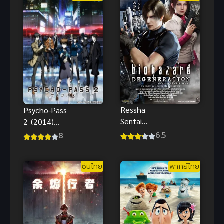
Ressha
Psycho-Pass
Sentai
2 (2014)
ToQGer vs
ไซโค-พาส
6.5
8
Kamen Rider
ถอดรหัสล่า
Gaim ซับไทย
ภาค 2
ซับไทย
พากย์ไทย