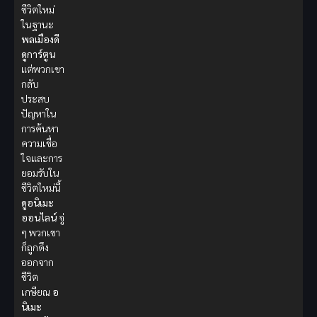
ชีวิตใหม่
ในฐานะ
พลเมืองดี
ดูการ์ตูน
แต่พวกเขา
กลับ
ประสบ
ปัญหาใน
การค้นหา
ความเชื่อ
ใจและการ
ยอมรับใน
ชีวิตใหม่นี้
ดูอนิเมะ
ออนไลน์
จู่
ๆ พวกเขา
ก็ถูกดึง
ออกจาก
ชีวิต
เกษียณ
อ
นิเมะ