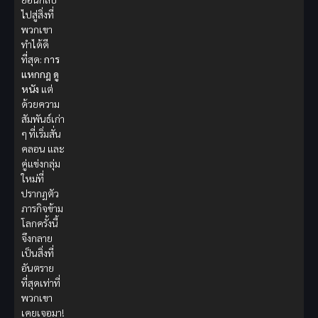
ไปสู่สิ่งที่
พวกเขา
ทำได้ดี
ที่สุด:
การ
แหกกฎ
ดู
หนัง
แต่
ด้วยความ
สัมพันธ์เก่า
ๆ ที่เริ่มสั่น
คลอน และ
คู่แข่งกลุ่ม
ใหม่ที่
ปรากฏตัว
ภารกิจข้าม
โลกครั้งนี้
จึงกลาย
เป็นสิ่งที่
อันตราย
ที่สุดเท่าที่
พวกเขา
เคยเจอมา!