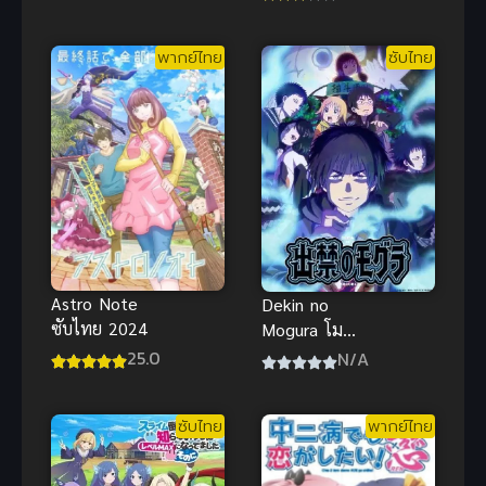
อาถรรพ์เมือง
มายา พากย์
พากย์ไทย
ซับไทย
ไทย
Astro Note
Dekin no
ซับไทย 2024
Mogura โม
กุระ เลอะหลุด
25.0
N/A
โลก
ซับไทย
พากย์ไทย