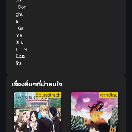
Don
ghu
a
,
Ga
me
(เกม
)
,
อ
นิเมะ
จีน
เรื่องอื่นๆที่น่าสนใจ
Soundtrack
พากย์ไทย