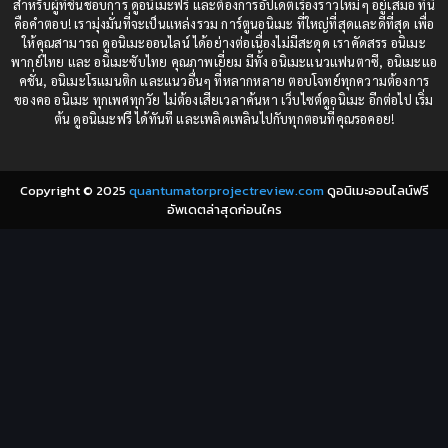
1987
1985
สำหรับผู้ที่ชื่นชอบการ ดูอนิเมะฟรี และต้องการอัปเดตเรื่องราวใหม่ๆ อยู่เสมอ ที่นี่
Comedy (ตลก)
(235)
คือคำตอบ! เรามุ่งมั่นที่จะเป็นแหล่งรวม การ์ตูนอนิเมะ ที่ใหญ่ที่สุดและดีที่สุด เพื่อ
1984
1983
ให้คุณสามารถ ดูอนิเมะออนไลน์ ได้อย่างต่อเนื่องไม่มีสะดุด เราคัดสรร อนิเมะ
Comedy (ตลก)
(85)
พากย์ไทย และ อนิเมะซับไทย คุณภาพเยี่ยม มีทั้ง อนิเมะแนวแฟนตาซี, อนิเมะแอ
1982
1981
คชั่น, อนิเมะโรแมนติก และแนวอื่นๆ ที่หลากหลาย ตอบโจทย์ทุกความต้องการ
ของคอ อนิเมะ ทุกเพศทุกวัย ไม่ต้องเสียเวลาค้นหา เว็บไซต์ดูอนิเมะ อีกต่อไป เริ่ม
1980
1979
Comic Book การ์ตูน
(1)
ต้น ดูอนิเมะฟรี ได้ทันที และเพลิดเพลินไปกับทุกตอนที่คุณรอคอย!
1977
1972
Coming of Age ก้าวพ้นวัย
(7)
Copyright © 2025
quantumatorprojectreview.com
ดูอนิเมะออนไลน์ฟรี
Coming-of-Age ก้าวผ่านวัย
(6)
อัพเดตล่าสุดก่อนใคร
Creampie (หลั่งใน)
(19)
Crime
(8)
Crime อาชญากรรม
(10)
Cultivation
(33)
Cyberpunk
(4)