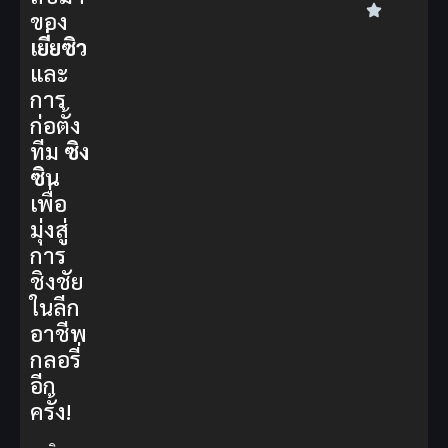
ของ
เยี่ยซิว
และ
การ
ก่อตั้ง
ทีม
ซิง
ซิน
เพื่อ
มุ่งสู่
การ
ชิงชัย
ในลีก
อาชีพ
กลอรี่
อีก
ครั้ง!