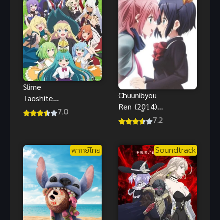
Slime
Chuunibyou
Taoshite
Ren (2014)
300-nen
7.0
รักสุดเพี้ยนข
7.2
Season 2 ล่า
องยัยเกรียน
สไลม์มา 300
หลุดโลก ภาค
ปี รู้ตัวอีกทีก็
พากย์ไทย
Soundtrack
2
เลเวล MAX
ซะแล้ว ภาค 2