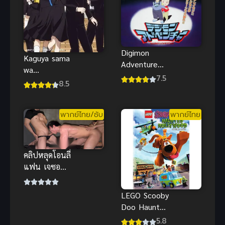
Digimon
Kaguya sama
Adventure
wa
(1999) ดิจิ
7.5
Kokurasetai
8.5
มอน แอดเวน
2 สารภาพรัก
เจอร์ มูฟวี่ 1
กับคุณคางุยะ
อนิเมะพากย์
พากย์ไทย/ซับ
พากย์ไทย
ซะดีๆ ภาค 2
ไทย
คลิปหลุดโอนลี่
แฟน เจซอน
ฟอร์วาย งาน
ดิบสวิงกิ้ง สลับ
LEGO Scooby
คู่จัดหนักสุด
Doo Haunted
เดือด
Hollywood
5.8