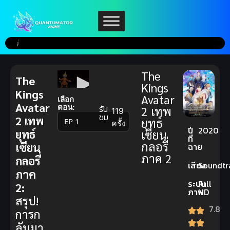
The
The
Kings
Kings
Avatar
เลือก
Avatar
ตอน:
รับ
2 เทพ
119
ชม
2 เทพ
ยุทธ์
▼
ครั้ง
ปี
2020
ยุทธ์
เซียน
ที่
กลอรี่
เซียน
ฉาย
ภาค 2
กลอรี่
เสียง
Soundtr
ภาค
ระบบ
Full
2:
ภาพ
HD
สรุป!
7.8
การก
ลับมา