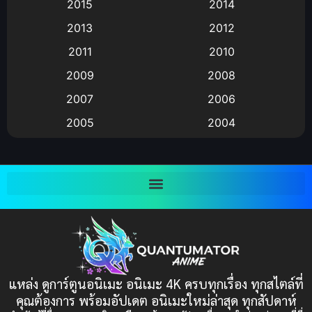
Animation แอนิเมชัน
(19)
2015
2014
2013
2012
anime
(9)
2011
2010
Anime อนิเมะ
(112)
2009
2008
Big tits (นมใหญ่)
(19)
2007
2006
2005
2004
Bitch (ผู้หญิงร่าน)
(1)
2003
2002
Blackmail (ข่มขู่)
(1)
2001
2000
Blood
(1)
1999
1998
1997
1996
Bondage (ทาส)
(1)
1993
1992
boys love
(1)
1991
1990
แหล่ง ดูการ์ตูนอนิเมะ อนิเมะ 4K ครบทุกเรื่อง ทุกสไตล์ที่
Censored (เซ็นเซอร์)
1989
(19)
1988
คุณต้องการ พร้อมอัปเดต อนิเมะใหม่ล่าสุด ทุกสัปดาห์