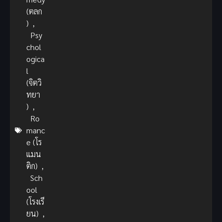
(ตลก
)
,
Psy
chol
ogica
l
(จิตวิ
ทยา
)
,
Ro
manc
e (โร
แมน
ติก)
,
Sch
ool
(โรงเรี
ยน)
,