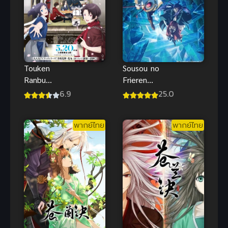
Sousou no
Touken
Frieren
Ranbu
Season 2
Hanamaru
25.0
6.9
พากย์ไทย ซับ
เหมันต์ โท
ไทย
เคนรันบุ ฮา
พากย์ไทย
พากย์ไทย
นามารุ ซับ
ไทย อนิเมะฮิต