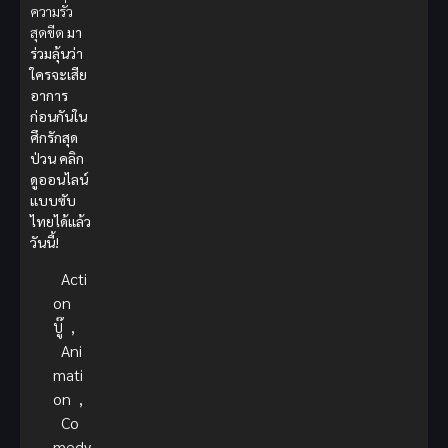
ความรั่ว
สุดขีด
มา
ร่วมลุ้นว่า
ใครจะเสีย
อาการ
ก่อนกันใน
ศึกรักสุด
ป่วน คลิก
ดูออนไลน์
แบบซับ
ไทยได้แล้ว
วันนี้!
Acti
on
บู๊
,
Ani
mati
on
,
Co
medy