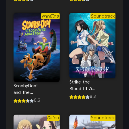
ทรราชตื๊อรัก
ภาค 3
พากย์ไทย
Soundtrack
Strike the
ScoobyDoo!
Blood III ภาค
and the
3 (2018) สาย
8.3
Loch Ness
6.6
เลือดแท้ที่สี่
Monster สคูบี้
ดู อสูรกายใต้
ซับไทย
Soundtrack
บาดาล พากย์
ไทย