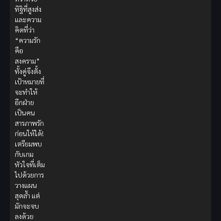
ทิฐิที่สูงส่ง
และความ
คิดที่ว่า
“ความรัก
คือ
สงคราม”
ทั้งคู่จึงตั้ง
เป้าหมายที่
จะทำให้
อีกฝ่าย
เป็นคน
สารภาพรัก
ก่อนให้ได้!
เตรียมพบ
กับเกม
หัวใจที่เต็ม
ไปด้วยการ
วางแผน
สุดล้ำ แต่
มักจะจบ
ลงด้วย