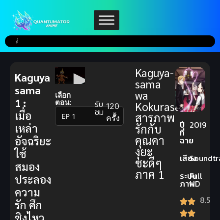
Kaguya-
Kaguya
sama
sama
wa
เลือก
1 :
ตอน:
รับ
Kokurasetai
120
ชม
เมื่อ
สารภาพ
▼
ครั้ง
ปี
2019
เหล่า
รักกับ
ที่
คุณคา
อัจฉริยะ
ฉาย
งุยะ
ใช้
เสียง
Soundtr
ซะดีๆ
สมอง
ภาค 1
ระบบ
Full
ประลอง
ภาพ
HD
ความ
8.5
รัก ศึก
ชิงไหว