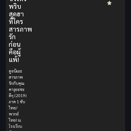
พริบ
สุดฮา
ที่ใคร
สารภาพ
รัก
ก่อน
คือผู้
แพ้!
ดูอนิเมะ
สารภาพ
รักกับคุณ
คางุยะซะ
ดีๆ (2019)
ภาค 1 ซับ
ไทย/
พากย์
ไทย!
ณ
โรงเรียน