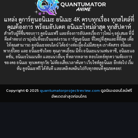
1993
1992
boys love
(1)
1991
1990
แหล่ง ดูการ์ตูนอนิเมะ อนิเมะ 4K ครบทุกเรื่อง ทุกสไตล์ที่
Censored (เซ็นเซอร์)
1989
(19)
1988
คุณต้องการ พร้อมอัปเดต อนิเมะใหม่ล่าสุด ทุกสัปดาห์
1987
1985
สำหรับผู้ที่ชื่นชอบการ ดูอนิเมะฟรี และต้องการอัปเดตเรื่องราวใหม่ๆ อยู่เสมอ ที่นี่
Comedy (ตลก)
(235)
คือคำตอบ! เรามุ่งมั่นที่จะเป็นแหล่งรวม การ์ตูนอนิเมะ ที่ใหญ่ที่สุดและดีที่สุด เพื่อ
1984
1983
ให้คุณสามารถ ดูอนิเมะออนไลน์ ได้อย่างต่อเนื่องไม่มีสะดุด เราคัดสรร อนิเมะ
Comedy (ตลก)
(85)
พากย์ไทย และ อนิเมะซับไทย คุณภาพเยี่ยม มีทั้ง อนิเมะแนวแฟนตาซี, อนิเมะแอ
1982
1981
คชั่น, อนิเมะโรแมนติก และแนวอื่นๆ ที่หลากหลาย ตอบโจทย์ทุกความต้องการ
ของคอ อนิเมะ ทุกเพศทุกวัย ไม่ต้องเสียเวลาค้นหา เว็บไซต์ดูอนิเมะ อีกต่อไป เริ่ม
1980
1979
Comic Book การ์ตูน
(1)
ต้น ดูอนิเมะฟรี ได้ทันที และเพลิดเพลินไปกับทุกตอนที่คุณรอคอย!
1977
1972
Coming of Age ก้าวพ้นวัย
(7)
Copyright © 2025
quantumatorprojectreview.com
ดูอนิเมะออนไลน์ฟรี
Coming-of-Age ก้าวผ่านวัย
(6)
อัพเดตล่าสุดก่อนใคร
Creampie (หลั่งใน)
(19)
Crime
(8)
Crime อาชญากรรม
(10)