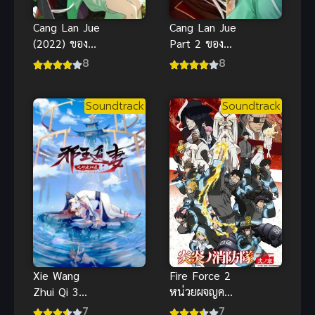
Cang Lan Jue
Cang Lan Jue
(2022) ของรัก
Part 2 ของรัก
ของข้า(จบ
ของข้า พาร์ท
8
8
แล้ว)
2
Soundtrack
Soundtrack
Xie Wang
Fire Force 2
Zhui Qi 3
หน่วยผจญคน
(2020)
ไฟลุก ภาค 2
7
7