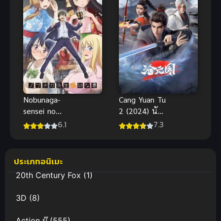
Cang Yuan Tu
Nobunaga-
2 (2024) นัก
sensei no
ล่าอสูรกาย
Osanazuma
7.3
6.1
ภาค 2
เจ้าสาวสาว
ของครูโนบุนา
กะ
ประเภทอนิเมะ
20th Century Fox
(1)
3D
(8)
Action บู๊
(555)