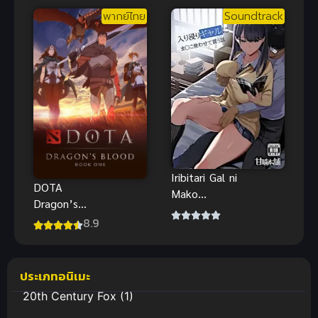
ไทย
หนึ่งตัวตนของ
พากย์ไทย
Soundtrack
เฮียวรินมารุ
พากย์ไทย
Iribitari Gal ni
DOTA
Mako
Dragon’s
Tsukawasete
Blood เลือด
8.9
Morau H-
มังกร (พากย์
Anime ซับ
ไทย)
ไทย Big tits
ประเภทอนิเมะ
สรุปก่อนดู
20th Century Fox
(1)