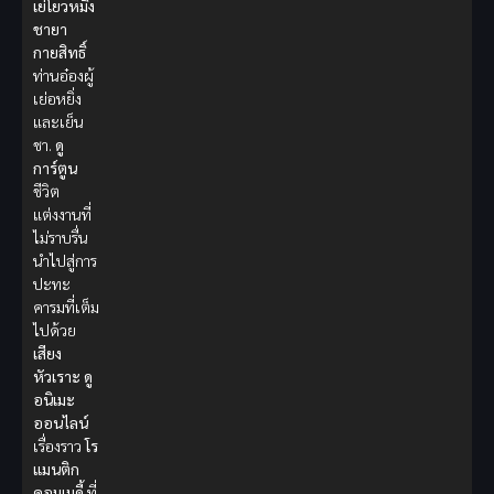
เย่โยวหมิง
ชายา
กายสิทธิ์
ท่านอ๋องผู้
เย่อหยิ่ง
และเย็น
ชา.
ดู
การ์ตูน
ชีวิต
แต่งงานที่
ไม่ราบรื่น
นำไปสู่การ
ปะทะ
คารมที่เต็ม
ไปด้วย
เสียง
หัวเราะ
ดู
อนิเมะ
ออนไลน์
เรื่องราว
โร
แมนติก
คอมเมดี้
ที่