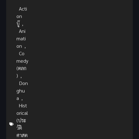
Acti
on
บู๊
,
Ani
mati
on
,
Co
medy
(ตลก
)
,
Don
ghu
a
,
Hist
orical
(ประ
วัติ
ศาสต