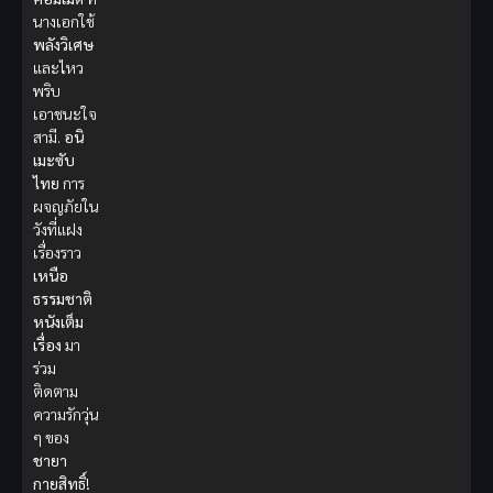
นางเอกใช้
พลังวิเศษ
และไหว
พริบ
เอาชนะใจ
สามี.
อนิ
เมะซับ
ไทย
การ
ผจญภัยใน
วังที่แฝง
เรื่องราว
เหนือ
ธรรมชาติ
หนังเต็ม
เรื่อง
มา
ร่วม
ติดตาม
ความรักวุ่น
ๆ ของ
ชายา
กายสิทธิ์
!