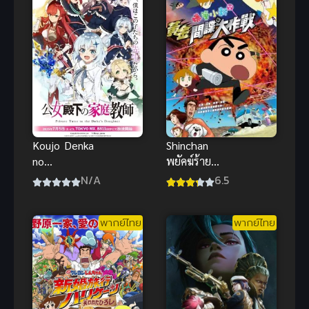
Shinchan
Koujo Denka
พยัคฆ์ร้าย
no
สายลับ พากย์
Kateikyoushi
6.5
N/A
ไทย ชินจัง
ผู้สอนส่วนตัว
จอมแก่น มูฟวี่
ของท่านหญิง
พากย์ไทย
พากย์ไทย
ดูเพลินมากๆ