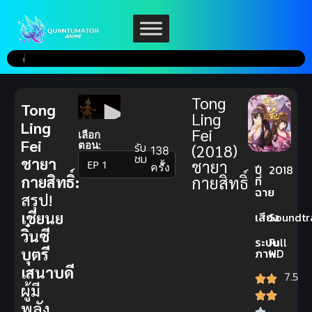
Tong
Tong
Ling
Ling
Fei
เลือก
Fei
ตอน:
รับ
(2018)
138
ชม
ชายา
ชายา
▼
ครั้ง
ปี
2018
กายสิทธิ์:
กายสิทธิ์
ที่
ฉาย
สรุป!
เชียนย
เสียง
Soundtr
วิ๋นซี
ระบบ
Full
บุตรี
ภาพ
HD
เสนาบดี
7.5
ผู้มี
พลัง