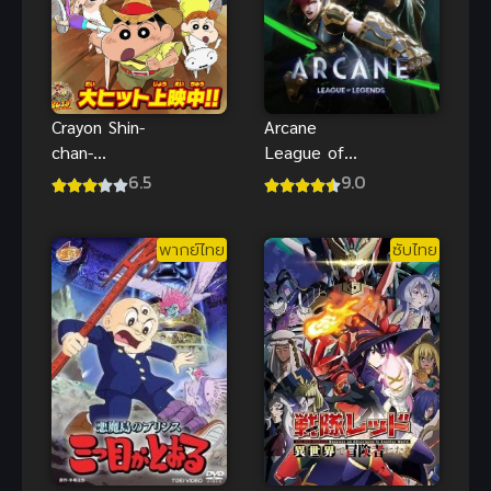
Arcane
Crayon Shin-
League of
chan-
Legends อาร์
Honeymoon
9.0
6.5
เคน ตำนานซี
Hurricane –
รีส์ ลีกออฟเล
The Lost
พากย์ไทย
ซับไทย
เจ็นดส์
Hiroshi ชินจัง
เดอะมูฟวี่
ตอน ฮันนีมูน
ป่วนแดนจิงโจ้
ตามหาคุณพ่อ
สุดขอบฟ้า
พากย์ไทย