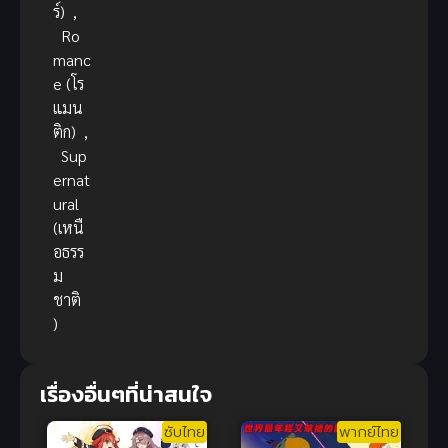
ร์)
,
Ro
manc
e (โร
แมน
ติก)
,
Sup
ernat
ural
(เหนื
อธรร
ม
ชาติ
)
เรื่องอื่นๆที่น่าสนใจ
ซับไทย
พากย์ไทย