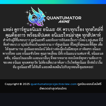
1997
1996
Bondage (ทาส)
(1)
1993
1992
boys love
(1)
1991
1990
แหล่ง ดูการ์ตูนอนิเมะ อนิเมะ 4K ครบทุกเรื่อง ทุกสไตล์ที่
Censored (เซ็นเซอร์)
1989
(19)
1988
คุณต้องการ พร้อมอัปเดต อนิเมะใหม่ล่าสุด ทุกสัปดาห์
1987
1985
สำหรับผู้ที่ชื่นชอบการ ดูอนิเมะฟรี และต้องการอัปเดตเรื่องราวใหม่ๆ อยู่เสมอ ที่นี่
Comedy (ตลก)
(85)
คือคำตอบ! เรามุ่งมั่นที่จะเป็นแหล่งรวม การ์ตูนอนิเมะ ที่ใหญ่ที่สุดและดีที่สุด เพื่อ
1984
1983
ให้คุณสามารถ ดูอนิเมะออนไลน์ ได้อย่างต่อเนื่องไม่มีสะดุด เราคัดสรร อนิเมะ
Comedy (ตลก)
(235)
พากย์ไทย และ อนิเมะซับไทย คุณภาพเยี่ยม มีทั้ง อนิเมะแนวแฟนตาซี, อนิเมะแอ
1982
1981
คชั่น, อนิเมะโรแมนติก และแนวอื่นๆ ที่หลากหลาย ตอบโจทย์ทุกความต้องการ
ของคอ อนิเมะ ทุกเพศทุกวัย ไม่ต้องเสียเวลาค้นหา เว็บไซต์ดูอนิเมะ อีกต่อไป เริ่ม
1980
1979
Comic Book การ์ตูน
(1)
ต้น ดูอนิเมะฟรี ได้ทันที และเพลิดเพลินไปกับทุกตอนที่คุณรอคอย!
1977
1972
Coming of Age ก้าวพ้นวัย
(7)
Copyright © 2025
quantumatorprojectreview.com
ดูอนิเมะออนไลน์ฟรี
Coming-of-Age ก้าวผ่านวัย
(6)
อัพเดตล่าสุดก่อนใคร
Creampie (หลั่งใน)
(19)