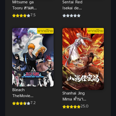
Mitsume ga
Sentai Red
Tooru สามตา
Isekai de
ปาฏิหาริย์
Boukensha ni
7.5
พากย์ไทย อนิ
Naru เรดเรน
เมะผจญภัยสุด
เจอร์ผจญภัย
พากย์ไทย
พากย์ไทย
คลาสสิก
ในต่างโลก
Bleach
Shanhai Jing
TheMovie
Mima ตำนาน
บลีช เทพ
7.2
ลับแห่งคัมภีร์
25.0
มรณะ เดอะ
ภูผาสมุทร ซับ
มูฟวี่ 2 อีก