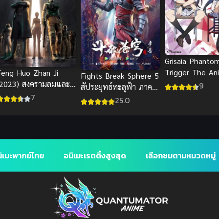
Grisaia Phanto
Trigger The An
Feng Huo Zhan Ji
Fights Break Sphere 5
(2023) สงครามลมและ
9
สัประยุทธ์ทะลุฟ้า ภาค 5
ไฟ
7
ซับไทย
25.0
ิเมะพากย์ไทย
อนิเมะเรตติ้งสูงสุด
เลือกชมตามหมวดหมู่