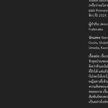
ไงไม่เอาไม่ไห
(หรือว่าจะไหว
แนว:
Romanc
ติก |
ปี:
2025
ผู้กำกับ:
Akino
Fudesaka
นักแสดง:
Nat
Ooshi, Shūic
Umeda, Kaor
เรื่องย่อ:
เรื่อ
รักสุดป่วนของเ
คิดว่าตัวเองไม
ที่รักได้ แต่แ
ก็นำพาให้เขา
หญิงสาวที่เข้า
ความคิดของเ
ตลอดกาล เรื่
สัมพันธ์ของพ
เป็นอย่างไรต่