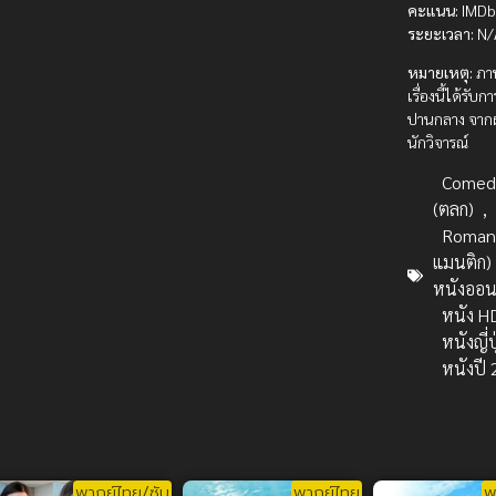
คะแนน:
IMDb 
ระยะเวลา:
N/
หมายเหตุ:
ภา
เรื่องนี้ได้รับ
ปานกลาง จากผ
นักวิจารณ์
Comed
(ตลก)
,
Romanc
แมนติก)
หนังออน
หนัง H
หนังญี่ป
หนังปี
พากย์ไทย/ซับ
พากย์ไทย
พ