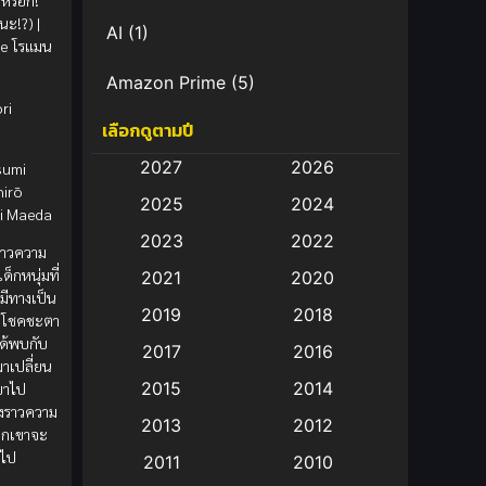
วหรอก!
นะ!?) |
AI
(1)
e โรแมน
Amazon Prime
(5)
ri
เลือกดูตามปี
Anal (ประตูหลัง)
(11)
2027
2026
sumi
Animation
(582)
hirō
2025
2024
i Maeda
Animation การ์ตูน
(88)
2023
2022
งราวความ
ด็กหนุ่มที่
2021
2020
Animation อนิเมะ
(72)
่มีทางเป็น
2019
2018
ล้วโชคชะตา
Animation แอนิเมชั่น
(1)
ได้พบกับ
2017
2016
มาเปลี่ยน
Animation แอนิเมชัน
(19)
2015
2014
ขาไป
องราวความ
2013
2012
anime
(9)
วกเขาจะ
อไป
2011
2010
Anime อนิเมะ
(112)