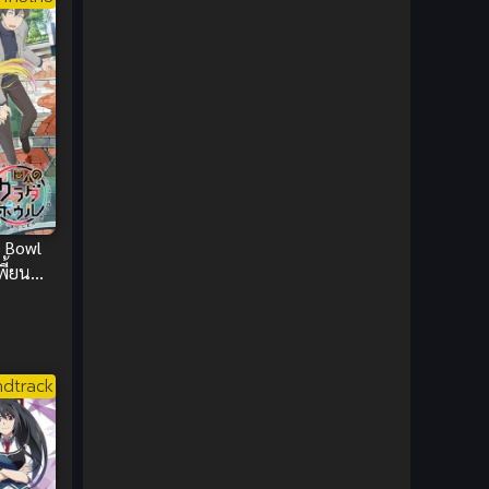
1980
1979
Comic Book การ์ตูน
(1)
1977
1972
Coming of Age ก้าวพ้นวัย
(7)
Coming-of-Age ก้าวผ่านวัย
(6)
Creampie (หลั่งใน)
(19)
Crime
(8)
d Bowl
Crime อาชญากรรม
(10)
ี้ยน
Cultivation
(33)
Cyberpunk
(4)
dtrack
Dark Fantasy
(25)
Dark Fantasy ดาร์กแฟนตาซี
(1)