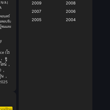
N/A |
2009
2008
A
Big tits (นมใหญ่)
(19)
2007
2006
พยนตร์
2005
2004
การตอบรับ
Bitch (ผู้หญิงร่าน)
(1)
ู้ชมและ
2003
2002
Blackmail (ข่มขู่)
(1)
2001
2000
y
Blood
(1)
1999
1998
e (โร
1997
1996
Bondage (ทาส)
(1)
,
ดู
1993
1992
ไลน์
,
boys love
(1)
1991
1990
D
,
ุ่น
,
Censored (เซ็นเซอร์)
1989
(19)
1988
 2025
1987
1985
Comedy (ตลก)
(235)
1984
1983
Comedy (ตลก)
(85)
1982
1981
ากย์ไทย