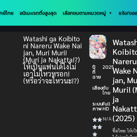
กย์ไทย
อนิเมะเรตติ้งสูงสุด
เลือกชมตามหมวดหมู่
แจ้ง/ขออ
Watashi ga Koibito
Watash
ni Nareru Wake Nai
Koibit
jan, Muri Muri!
(Muri ja Nakatta!?)
Nareru
ให้เป็นแฟนได้ไงไม่
ปี
2025
Wake N
ที่
เอาไม่ไหวหรอก!
ฉาย
jan, Mu
(หรือว่าจะไหวนะ!?)
เสียง
ซับ
Muri! 
ไทย
ja
ระบบ
Full
Nakatt
ภาพ
HD
(2025)
N/A
ชื่อไทย:
ให้เป