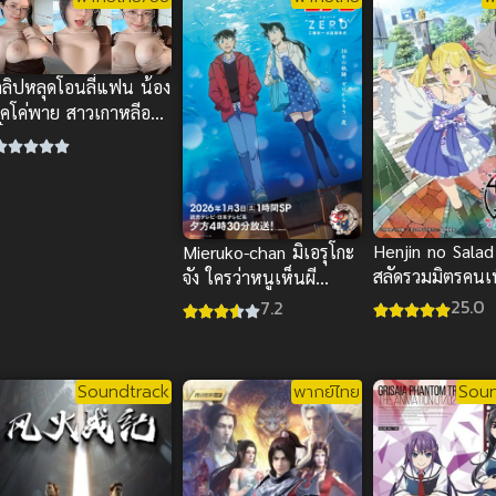
คลิปหลุดโอนลี่แฟน น้อง
โคโค่พาย สาวเกาหลีอวบ
ึ๋ม จัดร่องนมสุดเสียว
Henjin no Sala
Mieruko-chan มิเอรุโกะ
สลัดรวมมิตรคนเพ
จัง ใครว่าหนูเห็นผี
ซับไทย
พากย์ไทย
25.0
7.2
Soundtrack
พากย์ไทย
Soun