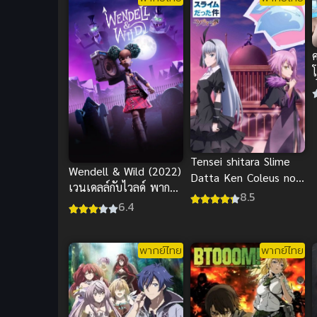
อ
Tensei shitara Slime
Wendell & Wild (2022)
Datta Ken Coleus no
เวนเดลล์กับไวลด์ พากย์
Yume OVA เกิดใหม่เป็น
8.5
ไทยดูฟรีออนไลน์
6.4
สไลม์ ฝันแห่งโคลีอัส
พากย์ไทย
พากย์ไทย