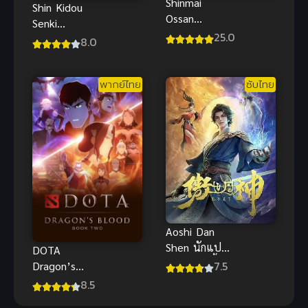
Shinmai
Shin Kidou
Ossan
Senki
Boukensha
25.0
Gundam Wing
8.0
ซับไทย
Endless
Waltz
พากย์ไทย
ซับไทย
Tokubetsu-
hen โมบิลสู
ทกันดั้มวิง
เอนด์เลส
วอลซ์ พากย์
ไทย
Aoshi Dan
Shen นักแปร
DOTA
ธาตุเหนือชั้น
7.5
Dragon’s
ฟ้า
Blood 2 เลือด
8.5
มังกร ภาค 2