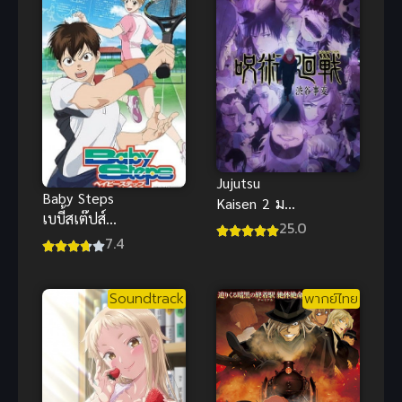
Jujutsu
Baby Steps
Kaisen 2 มหา
เบบี้สเต๊ปส์
เวทย์ผนึกมาร
25.0
(ซับไทย)
7.4
ภาค 2 ซับไทย
Soundtrack
พากย์ไทย