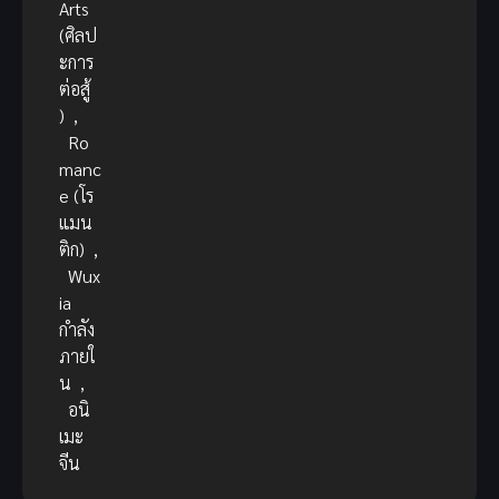
Arts
(ศิลป
ะการ
ต่อสู้
)
,
Ro
manc
e (โร
แมน
ติก)
,
Wux
ia
กำลัง
ภายใ
น
,
อนิ
เมะ
จีน