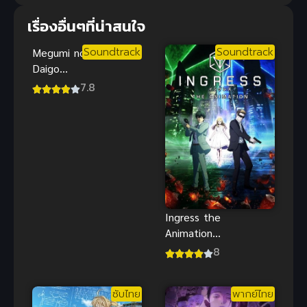
เรื่องอื่นๆที่น่าสนใจ
Soundtrack
Soundtrack
Megumi no
Daigo
Kyuukoku no
7.8
Orange
(2023) สิงห์
ผจญเพลิง ผู้
พิทักษ์ชุดส้ม
Ingress the
Animation
(2018) อินเก
8
รส พลังงานผ่า
มิติ
ซับไทย
พากย์ไทย