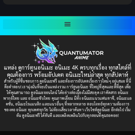
Bitch (ผู้หญิงร่าน)
(1)
2003
2002
Blackmail (ข่มขู่)
(1)
2001
2000
Blood
(1)
1999
1998
1997
1996
Bondage (ทาส)
(1)
1993
1992
boys love
(1)
1991
1990
แหล่ง ดูการ์ตูนอนิเมะ อนิเมะ 4K ครบทุกเรื่อง ทุกสไตล์ที่
Censored (เซ็นเซอร์)
1989
(19)
1988
คุณต้องการ พร้อมอัปเดต อนิเมะใหม่ล่าสุด ทุกสัปดาห์
1987
1985
สำหรับผู้ที่ชื่นชอบการ ดูอนิเมะฟรี และต้องการอัปเดตเรื่องราวใหม่ๆ อยู่เสมอ ที่นี่
Comedy (ตลก)
(235)
คือคำตอบ! เรามุ่งมั่นที่จะเป็นแหล่งรวม การ์ตูนอนิเมะ ที่ใหญ่ที่สุดและดีที่สุด เพื่อ
1984
1983
ให้คุณสามารถ ดูอนิเมะออนไลน์ ได้อย่างต่อเนื่องไม่มีสะดุด เราคัดสรร อนิเมะ
Comedy (ตลก)
(85)
พากย์ไทย และ อนิเมะซับไทย คุณภาพเยี่ยม มีทั้ง อนิเมะแนวแฟนตาซี, อนิเมะแอ
1982
1981
คชั่น, อนิเมะโรแมนติก และแนวอื่นๆ ที่หลากหลาย ตอบโจทย์ทุกความต้องการ
ของคอ อนิเมะ ทุกเพศทุกวัย ไม่ต้องเสียเวลาค้นหา เว็บไซต์ดูอนิเมะ อีกต่อไป เริ่ม
1980
1979
Comic Book การ์ตูน
(1)
ต้น ดูอนิเมะฟรี ได้ทันที และเพลิดเพลินไปกับทุกตอนที่คุณรอคอย!
1977
1972
Coming of Age ก้าวพ้นวัย
(7)