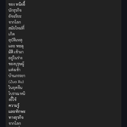
ของ
หนิงอี้
นักธุรกิจ
อัจฉริยะ
จากโลก
สมัยใหม่ที่
เกิด
อุบัติเหตุ
และ
ทะลุ
มิติ
เข้ามา
อยู่ในร่าง
ของบุรุษผู้
แต่งเข้า
บ้านภรรยา
(Zuo Xu)
ในยุคจีน
โบราณ หนิ
งอี้ใช้
ความรู้
และทักษะ
ทางธุรกิจ
จากโลก