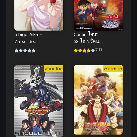
Ichigo Aika –
Conan ไฮบา
Zatsu de
ระ ไอ ปริศนา
Namaiki na
รถด่วนทมิฬ
7.0
Imouto to H-
พากย์ไทย อนิ
Anime ซับ
เมะสืบสวนสุด
พากย์ไทย
พากย์ไทย
ไทย Big tits
ระทึกดี