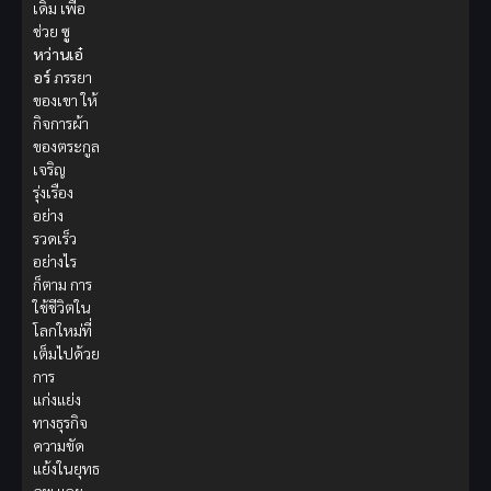
เดิม เพื่อ
ช่วย
ซู
หว่านเอ๋
อร์
ภรรยา
ของเขา ให้
กิจการผ้า
ของตระกูล
เจริญ
รุ่งเรือง
อย่าง
รวดเร็ว
อย่างไร
ก็ตาม การ
ใช้ชีวิตใน
โลกใหม่ที่
เต็มไปด้วย
การ
แก่งแย่ง
ทางธุรกิจ
ความขัด
แย้งในยุทธ