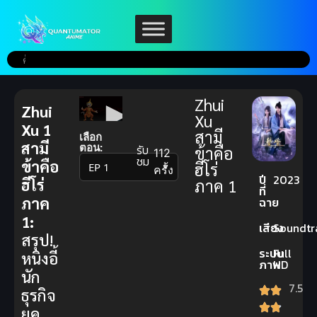
Zhui
Zhui
Xu
Xu 1
สามี
เลือก
สามี
ตอน:
รับ
ข้าคือ
112
ชม
ข้าคือ
ฮีโร่
▼
ครั้ง
ปี
2023
ฮีโร่
ภาค 1
ที่
ภาค
ฉาย
1:
เสียง
Soundtr
สรุป!
ระบบ
Full
หนิงอี้
ภาพ
HD
นัก
7.5
ธุรกิจ
ยุค