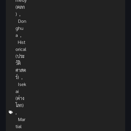
(ตลก
)
,
Don
ghu
a
,
Hist
orical
(ประ
วัติ
ศาสต
ร์)
,
Isek
ai
(ต่าง
โลก)
,
Mar
tial